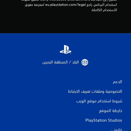
ا
استخدام البرنامج، راجع eu.playstation.com/legal لمعرفة حقوق 
الاستخدام الكاملة.
ل
ي
2
3
م
البلد / المنطقة البحرين‏
ن
ا
الدعم
ل
الخصوصية وملفات تعريف الارتباط
ت
شروط استخدام موقع الويب
ق
خارطة الموقع
PlayStation Studios
ي
قانوني