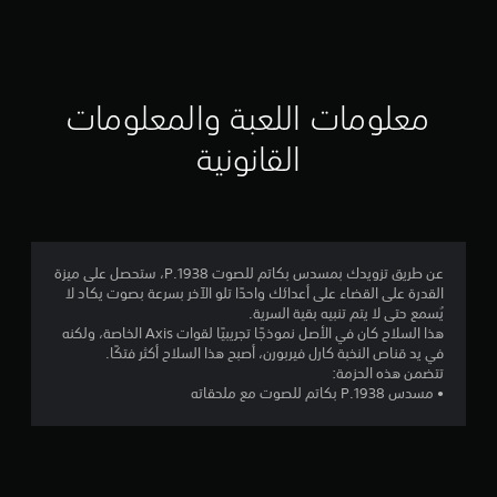
ق
ي
ي
معلومات اللعبة والمعلومات
م
القانونية
4
.
6
عن طريق تزويدك بمسدس بكاتم للصوت P.1938، ستحصل على ميزة
القدرة على القضاء على أعدائك واحدًا تلو الآخر بسرعة بصوت يكاد لا
5
يُسمع حتى لا يتم تنبيه بقية السرية.
هذا السلاح كان في الأصل نموذجًا تجريبيًا لقوات Axis الخاصة، ولكنه
ن
في يد قناص النخبة كارل فيربورن، أصبح هذا السلاح أكثر فتكًا.
تتضمن هذه الحزمة:
ج
• مسدس P.1938 بكاتم للصوت مع ملحقاته
و
م