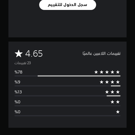
سجل الدخول للتقييم
م
4.65
تقييمات اللاعبين عالميًا
ت
و
س
ط
ا
ل
ت