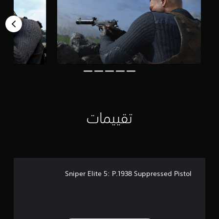
ل
ي
2
3
م
ن
ا
ل
ت
ق
ي
ي
م
تقييمات
ا
ت
Sniper Elite 5: P.1938 Suppressed Pistol