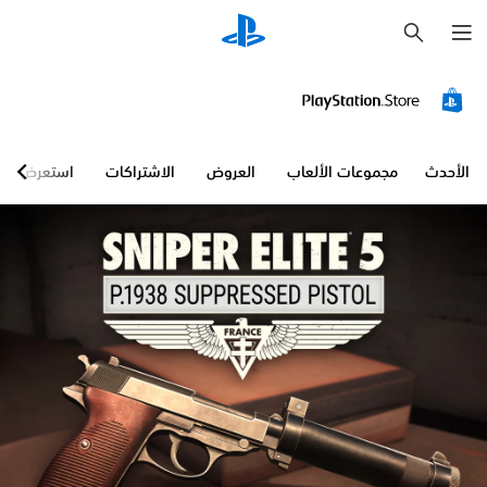
ب
ح
ث
الأحدث
مجموعات الألعاب
العروض
الاشتراكات
استعرض