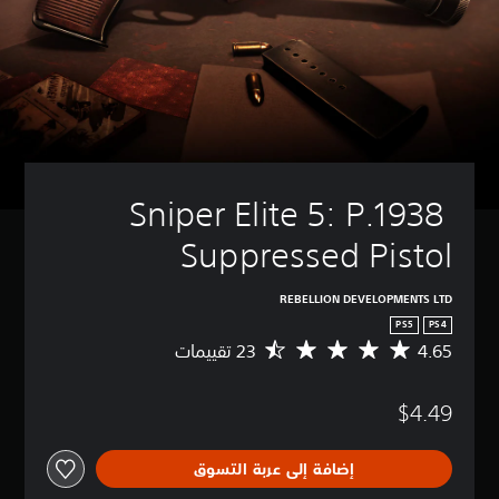
Sniper Elite 5: P.1938 
Suppressed Pistol
REBELLION DEVELOPMENTS LTD
PS5
PS4
4.65
م
ت
و
$4.49
س
ط
ا
إضافة إلى عربة التسوق
ل
ت