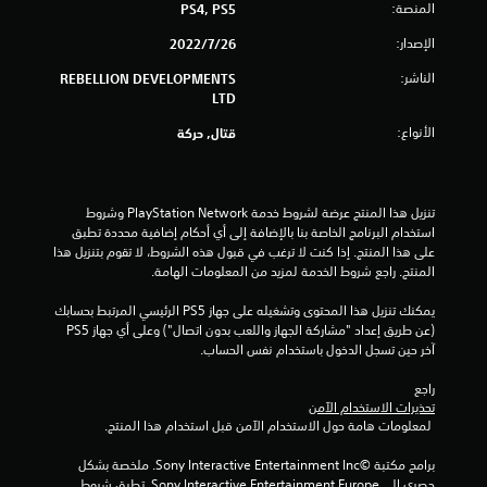
المنصة:
PS4, PS5
م
الإصدار:
26‏/7‏/2022
ن
الناشر:
REBELLION DEVELOPMENTS
5
LTD
الأنواع:
ن
قتال, حركة
ج
تنزيل هذا المنتج عرضة لشروط خدمة PlayStation Network وشروط 
و
استخدام البرنامج الخاصة بنا بالإضافة إلى أي أحكام إضافية محددة تطبق 
على هذا المنتج. إذا كنت لا ترغب في قبول هذه الشروط، لا تقوم بتنزيل هذا 
م
المنتج. راجع شروط الخدمة لمزيد من المعلومات الهامة.
م
يمكنك تنزيل هذا المحتوى وتشغيله على جهاز PS5 الرئيسي المرتبط بحسابك 
(عن طريق إعداد "مشاركة الجهاز واللعب بدون اتصال") وعلى أي جهاز PS5 
ن
آخر حين تسجل الدخول باستخدام نفس الحساب.
إ
راجع 
تحذيرات الاستخدام الآمن
ج
 لمعلومات هامة حول الاستخدام الآمن قبل استخدام هذا المنتج.
م
برامج مكتبة ©Sony Interactive Entertainment Inc. ملخصة بشكل 
حصري إلى Sony Interactive Entertainment Europe. تطبق شروط 