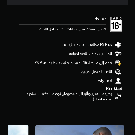
ق
ي
ي
عنف حاد
م
4
تفاعل المستخدمين, عمليات الشراء داخل اللعبة
.
6
5
ن
ج
المشتريات داخل اللعبة اختيارية
و
تدعم إلى ما يصل 16 لاعبين متصلين عن طريق PS Plus‏
م
م
اللعب المتصل اختياري
ن
5
لاعب واحد
ن
نسخة PS5‏
ج
وظيفة الاهتزاز وتأثير الزناد مدعومان (وحدة التحكم اللاسلكية
و
DualSense‏)
م
م
ن
إ
ج
م
ا