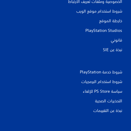
ع
الخصوصية وملفات تعريف الارتباط
ب
شروط استخدام موقع الويب
ه
ا
خارطة الموقع
ب
د
PlayStation Studios
و
قانوني
ن
ا
نبذة عن SIE‏
ل
ض
غ
ط
شروط خدمة PlayStation‏
ع
شروط استخدام البرمجيات
ل
ى
سياسة PS Store للإلغاء
أ
ز
التحذيرات الصحية
ر
نبذة عن التقييمات
ا
ر
م
ت