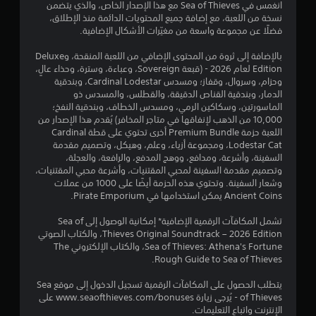
ن
انغمس في Sea of Thieves مع هذا الإصدار الخاص، والذي يتضمن
ي
نسخة من اللعبة، مع إضافة جميع المحتويات الدائمة منذ الإطلاق،
ع
ا
فضلًا عن مجموعة واسعة من مغيّرات الأشكال الإضافية.
ع
ل
ل
بالإضافة إلى ثروة من المحتوى الإضافي من اللعبة المنقحة، وDeluxe
ى
Edition لعام 2026 - (قبعة Sovereign، وعباءة، وسترة، وحذاء عالٍ،
ت
ا
وحزام، وسروال، وقفاز؛ ومسدس Cardinal Lodestar، وبندقية
ل
الدمار، وبندقية القناص الدقيقة، والقطلس، والمسدس ذو
ق
الماسورتين، وسكاكين الرمي، ومسدس الخطاف، وبندقية النفخ؛
أ
10,000 من الذهب لإنفاقها في متاجر المخافر) يُقدم هذا الإصدار من
ز
ي
اللعبة حزمة Premium Bundle أخرى تحتوي على قطة Cardinal
ر
Lodestar Cat، ومجموعة أزياء، وعلم، وهيكل، وتصميم مقدمة
ا
ي
السفينة، وأشرعة، ومدافع، ووهج المدفع، والرافعة، والعجلة،
ر
وتصميم مقدمة السفينة لمحبي المقتنيات، وأشرعة محبي المقتنيات،
م
ي
وشعار السفينة. وتحتوي هذه الحزمة أيضًا على 1000 من عملات
م
Ancient Coins يمكن استخدامها في Pirate Emporium.
ا
ك
ن
تشمل المكافآت الرقمية الإضافية* إمكانية الوصول إلى Sea of
ت
ك
Thieves Original Soundtrack – 2026 Edition، والكتاب الصوتي
ل
Sea of Thieves: Athena's Fortune، والكتاب الإلكتروني The
ع
Rough Guide to Sea of Thieves.
ب
ا
يتطلب الحصول على المكافآت الرقمية تسجيل الدخول إلى موقع Sea
ل
of Thieves - يُرجى زيارة www.seaofthieves.com/bonuses على
ل
الإنترنت واتباع التعليمات.