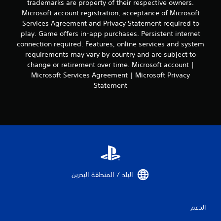
trademarks are property of their respective owners.
ع
Microsoft account registration, acceptance of Microsoft
ة
Services Agreement and Privacy Statement required to
أ
و
play. Game offers in-app purchases. Persistent internet
خ
connection required. Features, online services and system
ل
requirements may vary by country and are subject to
ا
change or retirement over time. Microsoft account |
ل
Microsoft Services Agreement | Microsoft Privacy
و
Statement
ق
ت
م
ح
د
و
د
.
ي
البلد / المنطقة البحرين‏
م
ك
ن
الدعم
ل