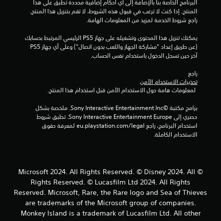
البرنامج الخاصة بنا بالإضافة إلى أي أحكام إضافية محددة تطبق على هذا 
ح
المنتج. إذا كنت لا ترغب في قبول هذه الشروط، لا تقم بتنزيل هذا المنتج. 
ا
راجع شروط الخدمة لمزيد من المعلومات الهامة.
ج
ة
يمكنك تنزيل هذا المحتوى وتشغيله على جهاز PS5 الرئيسي المرتبط بحسابك 
إ
(عن طريق إعداد "مشاركة الجهاز واللعب بدون اتصال") وعلى أي جهاز PS5 
ل
آخر حين تسجل الدخول باستخدام نفس الحساب.
ى
ا
راجع 
ل
تحذيرات الاستخدام الآمن
ض
 لمعلومات هامة حول الاستخدام الآمن قبل استخدام هذا المنتج.
غ
ط
برامج مكتبة ©Sony Interactive Entertainment Inc. ملخصة بشكل 
ع
حصري إلى Sony Interactive Entertainment Europe. تطبق شروط 
ل
استخدام البرنامج، راجع eu.playstation.com/legal لمعرفة حقوق 
ى
الاستخدام الكاملة.
ا
ل
أ
ز
© Microsoft 2024. All Rights Reserved. © Disney 2024. All
ر
Rights Reserved. © Lucasfilm Ltd 2024. All Rights
ا
ر
Reserved. Microsoft, Rare, the Rare logo and Sea of Thieves
ب
are trademarks of the Microsoft group of companies.
س
Monkey Island is a trademark of Lucasfilm Ltd. All other
ر