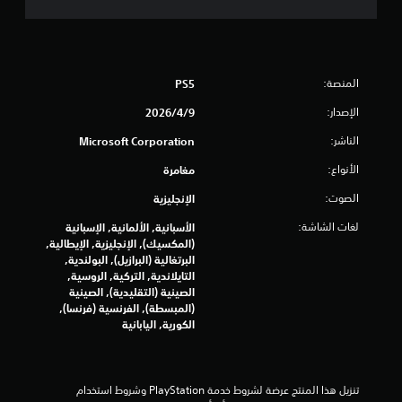
ع
ب
ة
و
ا
المنصة:
PS5
ل
ت
الإصدار:
9‏/4‏/2026
ن
ق
الناشر:
Microsoft Corporation
ل
ف
الأنواع:
مغامرة
ي
الصوت:
الإنجليزية
ا
ل
لغات الشاشة:
الأسبانية, الألمانية, الإسبانية
ق
(المكسيك), الإنجليزية, الإيطالية,
و
البرتغالية (البرازيل), البولندية,
ا
التايلاندية, التركية, الروسية,
ئ
الصينية (التقليدية), الصينية
م
(المبسطة), الفرنسية (فرنسا),
ب
الكورية, اليابانية
د
و
ن
ا
تنزيل هذا المنتج عرضة لشروط خدمة‫ PlayStation وشروط استخدام 
ل