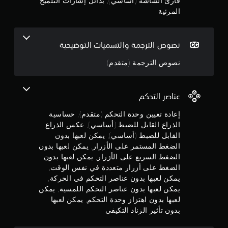
قارئ الشاشة (أساسي), بدائل إشارات التلميح
و
ج
ا
م
المرئية
ل
ا
و
ض
ت
غ
ا
م
ط
نصوص الترجمة والتسميات التوضيحية
ل
ب
م
م
ا
نصوص الترجمة (متقدم)
ر
س
ئ
ت
ن
ي
م
ة
عناصر التحكم
ر
5
أ
ا
ي
إعادة تعيين وحدة التحكم (متقدم), حساسية
ر
ن
ضً
ع
الذراع القابل للضبط (أساسي), عكس الذراع
ا
ل
ج
القابل للضبط (أساسي), يمكن لعبها بدون
م
ى
الضغط المستمر على الأزرار, يمكن لعبها بدون
ن
ا
و
الضغط السريع على الأزرار, يمكن لعبها بدون
خ
ل
ل
الضغط على أزرار متعددة في نفس الوقت,
أ
م
ا
يمكن لعبها بدون عناصر التحكم في الحركة,
ز
ل
ر
يمكن لعبها بدون عناصر التحكم اللمسية, يمكن
م
ا
ا
لعبها بدون اهتزاز وحدة التحكم, يمكن لعبها
ل
ر
بدون تأثير الزناد التكيفي
ن
ص
.
و