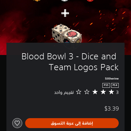
Blood Bowl 3 - Dice and 
Team Logos Pack
Slitherine
PS5
PS4
3
تقييم واحد
م
ت
و
$3.39
س
ط
ا
إضافة إلى عربة التسوق
ل
ت