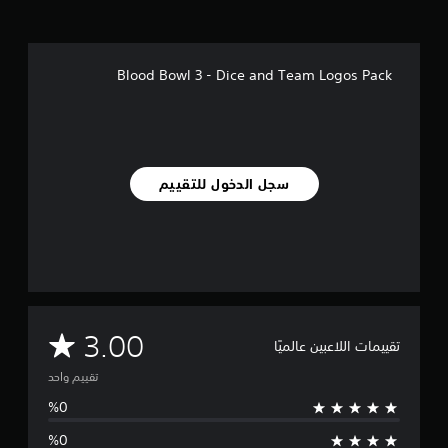
م
ن
ا
ل
Blood Bowl 3 - Dice and Team Logos Pack
ت
ق
ي
ي
م
ا
سجل الدخول للتقييم
ت
م
3.00
تقييمات اللاعبين عالميًا
ت
تقييم واحد
و