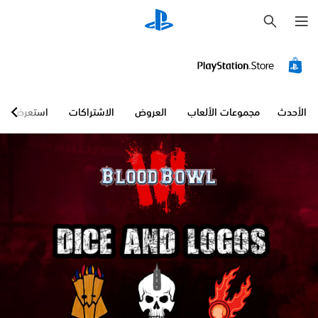
ب
ح
ث
الأحدث
مجموعات الألعاب
العروض
الاشتراكات
استعرض