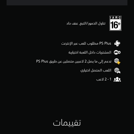
ق
ي
ي
م
تناول الخمور/التبغ, عنف حاد
3
ن
ج
و
م
م
المشتريات داخل اللعبة اختيارية
ن
تدعم إلى ما يصل 2 لاعبين متصلين عن طريق PS Plus‏
5
ن
اللعب المتصل اختياري
ج
و
م
م
ن
إ
ج
م
ا
تقييمات
ل
ي
1