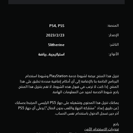
ة
و
ا
المنصة:
PS4, PS5
ح
الإصدار:
23‏/2‏/2023
د
الناشر:
Slitherine
ة
الأنواع:
استراتيجية, رياضة
م
ن
تنزيل هذا المنتج عرضة لشروط خدمة‫ PlayStation وشروط استخدام 
البرنامج الخاصة بنا بالإضافة إلى أي أحكام إضافية محددة تطبق على هذا 
5
المنتج. إذا كنت لا ترغب في قبول هذه الشروط، لا تقم بتنزيل هذا المنتج. 
راجع شروط الخدمة لمزيد من المعلومات الهامة.
ن
يمكنك تنزيل هذا المحتوى وتشغيله على جهاز PS5 الرئيسي المرتبط بحسابك 
(عن طريق إعداد "مشاركة الجهاز واللعب بدون اتصال") وعلى أي جهاز PS5 
ج
آخر حين تسجل الدخول باستخدام نفس الحساب.
و
راجع 
تحذيرات الاستخدام الآمن
م