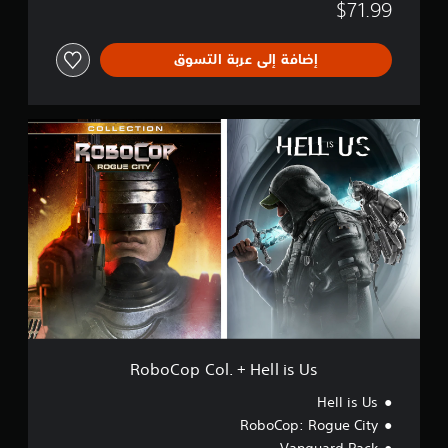
$71.99
إضافة إلى عربة التسوق
R
o
b
o
C
o
p
C
o
l
.
+
H
e
RoboCop Col. + Hell is Us
l
l
Hell is Us
i
RoboCop: Rogue City
s