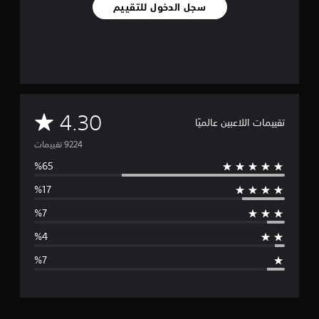
سجل الدخول للتقييم
م
4.30
تقييمات اللاعبين عالميًا
ت
و
س
ط
ا
ل
ت