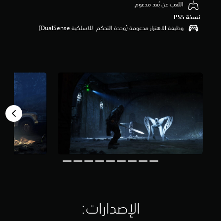
اللعب عن بُعد مدعوم
م
نسخة PS5‏
ن
5
وظيفة الاهتزاز مدعومة (وحدة التحكم اللاسلكية DualSense‏)
ن
ج
و
م
م
ن
إ
ج
م
ا
ل
ي
9
.
2
أ
ل
ف
الإصدارات:‏
م
ن