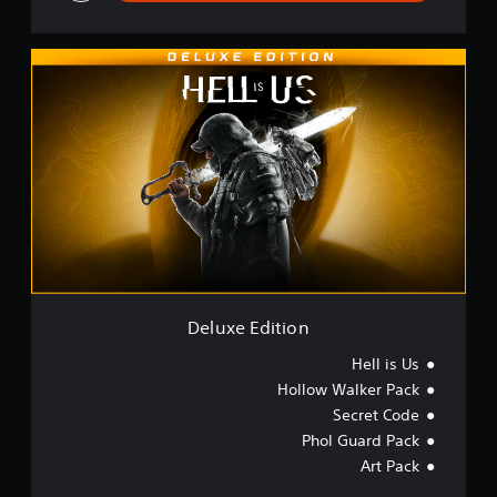
D
e
l
u
x
e
E
d
i
t
i
o
n
Deluxe Edition
Hell is Us
Hollow Walker Pack
Secret Code
Phol Guard Pack
Art Pack