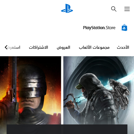
ب
ح
ث
الأحدث
مجموعات الألعاب
العروض
الاشتراكات
استعرض