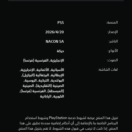
ل
ي
9
المنصة:
PS5
الإصدار:
20‏/4‏/2026
2
الناشر:
NACON SA
2
الأنواع:
حركة
4
الصوت:
الإنجليزية, الفرنسية (فرنسا)
م
لغات الشاشة:
الأسبانية, الألمانية, الإنجليزية,
الإيطالية, البرتغالية (البرازيل),
ن
البولندية, التركية, الروسية,
الصينية (التقليدية), الصينية
ا
(المبسطة), الفرنسية (فرنسا),
الكورية, اليابانية
ل
ت
تنزيل هذا المنتج عرضة لشروط خدمة‫ PlayStation وشروط استخدام 
ق
البرنامج الخاصة بنا بالإضافة إلى أي أحكام إضافية محددة تطبق على هذا 
المنتج. إذا كنت لا ترغب في قبول هذه الشروط، لا تقم بتنزيل هذا المنتج. 