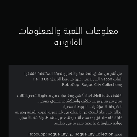
ق
ي
ي
معلومات اللعبة والمعلومات
م
القانونية
4
.
3
هل أنتم من عشاق المغامرة والألغاز والحركة المكثفة؟ اكتشفوا
ألعاب Nacon التي لا غنى عنها في هذا الباندل: Hell is Us
ن
وRoboCop: Rogue City Collection.
ج
اكتشف Hell is Us، لعبة أكشن ومغامرات من منظور الشخص الثالث
تمزج بين قتال قريب مكثف واستكشاف عضوي حقيقي.
و
لا خريطة. لا مؤشرات. لا بوصلة سحرية.
انطلق في رحلة للبحث عن والديك في بلد دمرته الحرب الأهلية وضربته
م
كارثة غامضة. ثق بحدسك أثناء رحلتك عبر Hadea، واكشف الأسرار،
وواجه مخلوقات غامضة بقدر ما هي خطيرة.
م
تجمع Rogue City Collection بين RoboCop: Rogue City