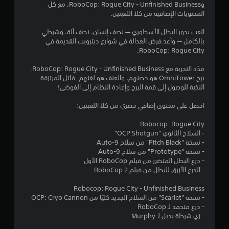
ن
وRoboCop: Rogue City - Unfinished Business، مع كل
المحتويات الإضافية من كلا اللعبتين.
5
العب بدور البطل الأسطوري — نصف إنسان، نصف آلة، وشرطي
ن
بالكامل — وأعد فرض العدالة في شوارع ديترويت القديمة في
RoboCop: Rogue City.
ج
مدّد التجربة مع RoboCop: Rogue City - Unfinished Business.
برج OmniTower هو حصنهم، والعنف هو لغتهم. قاتل المرتزقة
و
النخبة للوصول إلى قمة البرج وإعادة النظام إلى الفوضى!
م
احصل على محتوى إضافي حصري من كلا اللعبتين:
م
Robocop: Rogue City
- السلاح الثانوي "OCP Shotgun"
ن
- نسخة "Pitch Black" من سلاح Auto-9
- نسخة "Prototype" من سلاح Auto-9
إ
- درع البطل المتضرر من فيلم RoboCop الأول
- الدرع الأزرق للبطل من فيلم RoboCop 2
ج
Robocop: Rogue City - Unfinished Business
م
- نسخة "Scarlet" من السلاح الجديد كليًا من OCP: Cryo Cannon
- درع متجمد لـ RoboCop
ا
- زي شرطة بديل لـ Murphy