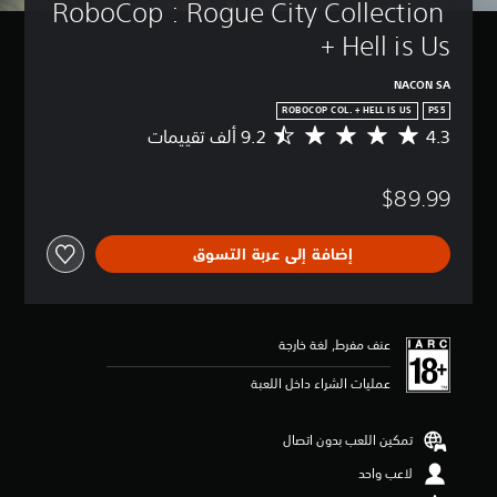
RoboCop : Rogue City Collection 
+ Hell is Us
NACON SA
ROBOCOP COL. + HELL IS US
PS5
4.3
م
ت
و
$89.99
س
ط
ا
إضافة إلى عربة التسوق
ل
ت
ق
ي
ي
عنف مفرط, لغة خارجة
م
4
عمليات الشراء داخل اللعبة
.
3
ن
تمكين اللعب بدون اتصال
ج
لاعب واحد
و
م