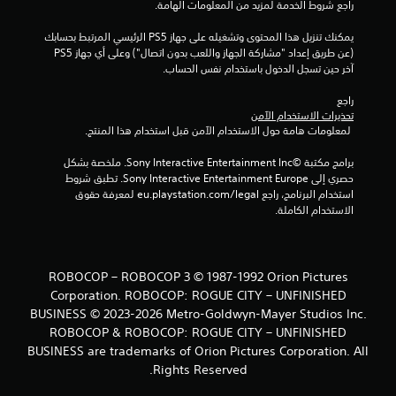
ي
راجع شروط الخدمة لمزيد من المعلومات الهامة.
ي
يمكنك تنزيل هذا المحتوى وتشغيله على جهاز PS5 الرئيسي المرتبط بحسابك 
(عن طريق إعداد "مشاركة الجهاز واللعب بدون اتصال") وعلى أي جهاز PS5 
م
آخر حين تسجل الدخول باستخدام نفس الحساب.
ا
راجع 
تحذيرات الاستخدام الآمن
ت
 لمعلومات هامة حول الاستخدام الآمن قبل استخدام هذا المنتج.
برامج مكتبة ©Sony Interactive Entertainment Inc. ملخصة بشكل 
حصري إلى Sony Interactive Entertainment Europe. تطبق شروط 
استخدام البرنامج، راجع eu.playstation.com/legal لمعرفة حقوق 
الاستخدام الكاملة.
ROBOCOP – ROBOCOP 3 © 1987-1992 Orion Pictures
Corporation. ROBOCOP: ROGUE CITY – UNFINISHED
BUSINESS © 2023-2026 Metro-Goldwyn-Mayer Studios Inc.
ROBOCOP & ROBOCOP: ROGUE CITY – UNFINISHED
BUSINESS are trademarks of Orion Pictures Corporation. All
Rights Reserved.