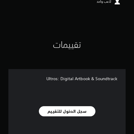
لاعب واحد
ن
5
ن
ج
و
م
م
ن
تقييمات
إ
ج
م
ا
ل
ي
Ultros: Digital Artbook & Soundtrack
2
م
ن
ا
ل
ت
سجل الدخول للتقييم
ق
ي
ي
م
ا