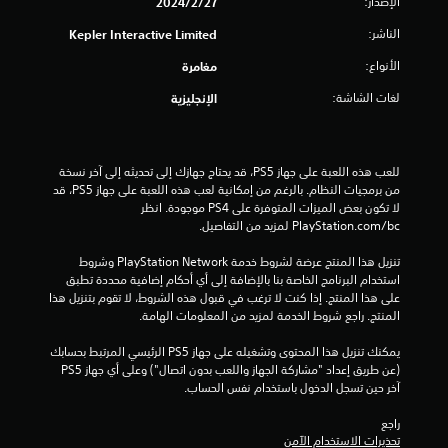
و
الإصدار:
27‏/2‏/2024
م
الناشر:
Kepler Interactive Limited
الأنواع:
مغامرة
م
لغات الشاشة:
الإنجليزية
ن
إ
للعب هذه اللعبة على جهاز PS5، قد يحتاج جهازك إلى تحديثه إلى آخر نسخة 
ج
من برمجيات النظام. بالرغم من إمكانية لعب هذه اللعبة على جهاز PS5، قد 
لا تكون بعض الميزات المتوفرة على PS4 موجودة. انظر 
م
‎PlayStation.com/bc لمزيد من التفاصيل.
ا
تنزيل هذا المنتج عرضة لشروط خدمة PlayStation Network وشروط 
استخدام البرنامج الخاصة بنا بالإضافة إلى أي أحكام إضافية محددة تطبق 
ل
على هذا المنتج. إذا كنت لا ترغب في قبول هذه الشروط، لا تقوم بتنزيل هذا 
المنتج. راجع شروط الخدمة لمزيد من المعلومات الهامة.
ي
يمكنك تنزيل هذا المحتوى وتشغيله على جهاز PS5 الرئيسي المرتبط بحسابك 
2
(عن طريق إعداد "مشاركة الجهاز واللعب بدون اتصال") وعلى أي جهاز PS5 
آخر حين تسجل الدخول باستخدام نفس الحساب.
م
راجع 
ن
تحذيرات الاستخدام الآمن