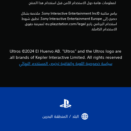
 لمعلومات هامة حول الاستخدام الآمن قبل استخدام هذا المنتج.
ا
برامج مكتبة ©Sony Interactive Entertainment Inc. ملخصة بشكل 
ل
حصري إلى Sony Interactive Entertainment Europe. تطبق شروط 
استخدام البرنامج، راجع eu.playstation.com/legal لمعرفة حقوق 
الاستخدام الكاملة.
ت
ق
ي
Ultros ©2024 El Huervo AB. "Ultros" and the Ultros logo are
all brands of Kepler Interactive Limited. All rights reserved.
ي
سياسة خصوصية اللعبة واتفاقية ترخيص المستخدم النهائي
م
ا
ت
البلد / المنطقة البحرين‏