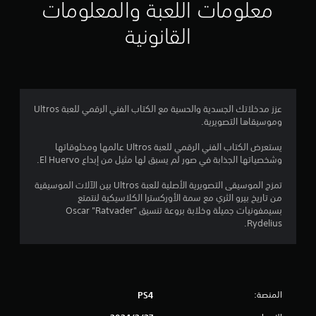
ي
معلومات اللعبة والمعلومات
م
القانونية
5
ن
ج
عزز مدخلاتك الجسدية والحسية مع الكتاب الفني الرقمي للعبة Ultros
وموسيقاها التصويرية.
و
يستعرض الكتاب الفني الرقمي للعبة Ultros عالمها ومخلوقاتها
م
وشخصياتها الجذابة في صور لم يسبق لها مثيل من إبداع El Huervo.
م
تمزج الموسيقى التصويرية الأصلية للعبة Ultros بين الآلات الموسيقية
من تاريخ بيرو الثري مع سمة الأوركسترا الكلاسيكية لنتمتع
ن
بسيمفونيات جميلة وخلابة بروعة تنسيق Oscar "Ratvader"‎
Rydelius.
5
ن
ج
المنصة:
PS4