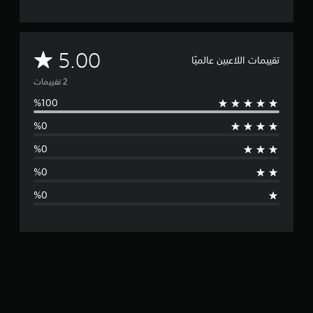
ت
م
5.00
تقييمات اللاعبين عالميًا
ت
و
س
ط
ا
ل
ت
ق
ي