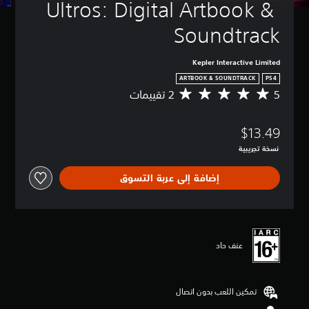
Ultros: Digital Artbook & 
Soundtrack
Kepler Interactive Limited
ARTBOOK & SOUNDTRACK
PS4
5
م
ت
و
$13.49
س
ط
نسخة تجريبية
ا
ل
إضافة إلى عربة التسوق
ت
ق
ي
ي
م
5
عنف حاد
ن
ج
و
تمكين اللعب بدون اتصال
م
م