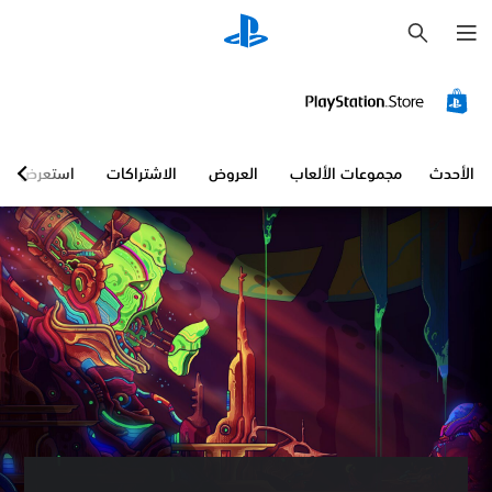
ب
ح
ث
الأحدث
مجموعات الألعاب
العروض
الاشتراكات
استعرض