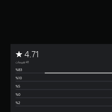
م
4.71
ت
و
س
ط
ا