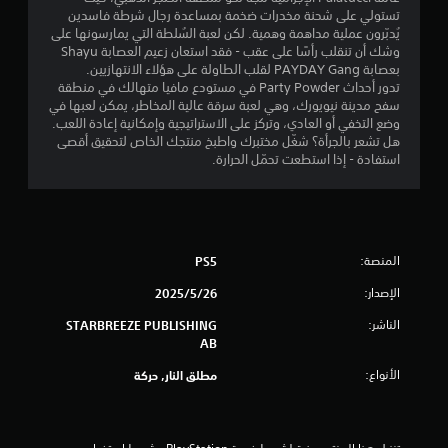
ي
م
ذ
ؤ
تستولي على شحنة مخدرات ضخمة بمساعدة رجال شرطة فاسدين
ق
د
ر
يُدبّرون ​​عملية مداهمة وهمية. لكن لعبة السُلطة التي يمارسونها على
ا
ا
ي
ن
وشك أن تنقلب رأسًا على عقب - فقد استعان زعيم العصابة Shayu
ف
إ
ع
بعصابة PAYDAY Gang لقلب الطاولة على هؤلاء الانتهازيين.
ا
ل
ت
ا
تدور أحداث Party Powder في مستودع مافيا متهالك في منطقة
ل
ى
س
سفح مدينة نيويورك، وهي لعبة سرقة عالية المخاطر، يمكن لعبها في
ل
ت
ع
ل
وضع التخفي أو العادي، وتركز على الاستراتيجية وإمكانية إعادة اللعب.
ع
ن
خ
هل تشعر بالجرأة؟ شغّل مختبرك واطبخ منتجك الخاص لتحقيق أقصى
ب
ا
د
ت
استفادة - إذا استطعت تحمّل الحرارة.
ة
ء
م
م
ب
ه
ق
ؤ
ا
ص
ق
ل
ر
ي
تً
ل
ي
ا
.
ع
المنصة:
PS5
ي
ف
ب
ي
الإصدار:
26‏/5‏/2025
ة
م
أ
.
الناشر:
ي
STARBREEZE PUBLISHING
ا
و
AB
ع
ق
الأنواع:
مطلق النار, حركة
ت
ت
ك
ف
س
ي
ا
أ
ل