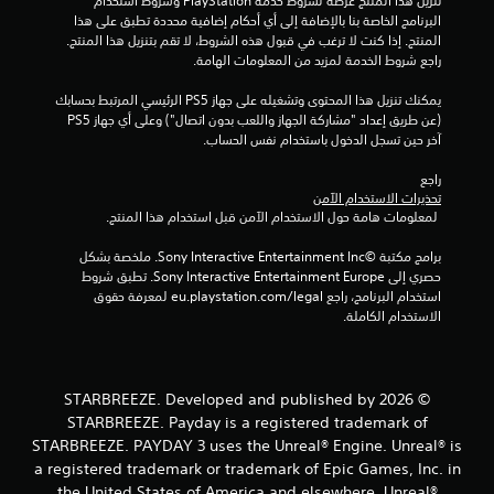
تنزيل هذا المنتج عرضة لشروط خدمة‫ PlayStation وشروط استخدام 
ث
ذ
البرنامج الخاصة بنا بالإضافة إلى أي أحكام إضافية محددة تطبق على هذا 
ن
ر
المنتج. إذا كنت لا ترغب في قبول هذه الشروط، لا تقم بتنزيل هذا المنتج. 
ا
ا
راجع شروط الخدمة لمزيد من المعلومات الهامة.
ء
ع
ط
يمكنك تنزيل هذا المحتوى وتشغيله على جهاز PS5 الرئيسي المرتبط بحسابك 
ا
ر
(عن طريق إعداد "مشاركة الجهاز واللعب بدون اتصال") وعلى أي جهاز PS5 
ي
ل
آخر حين تسجل الدخول باستخدام نفس الحساب.
ق
ق
ة
ا
راجع 
ا
ب
تحذيرات الاستخدام الآمن
ل
ل
 لمعلومات هامة حول الاستخدام الآمن قبل استخدام هذا المنتج.
ل
ل
ع
ل
برامج مكتبة ©Sony Interactive Entertainment Inc. ملخصة بشكل 
ب
حصري إلى Sony Interactive Entertainment Europe. تطبق شروط 
ض
أ
استخدام البرنامج، راجع eu.playstation.com/legal لمعرفة حقوق 
ب
و
الاستخدام الكاملة.
ا
ط
ل
(
ف
أ
ي
س
© 2026 STARBREEZE. Developed and published by
د
ا
ي
STARBREEZE. Payday is a registered trademark of
س
و
STARBREEZE. PAYDAY 3 uses the Unreal® Engine. Unreal® is
ي
ه
a registered trademark or trademark of Epic Games, Inc. in
)
ا
the United States of America and elsewhere. Unreal®