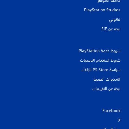
خارطة الموقع
ل
ع
ف
ي
PlayStation Studios
ق
ن
ط
.
قانوني
)
.
نبذة عن SIE‏
ي
م
ك
ن
شروط خدمة PlayStation‏
ل
شروط استخدام البرمجيات
ع
ب
سياسة PS Store للإلغاء
ه
ا
التحذيرات الصحية
ب
نبذة عن التقييمات
د
و
ن
ا
Facebook
ل
ض
X
غ