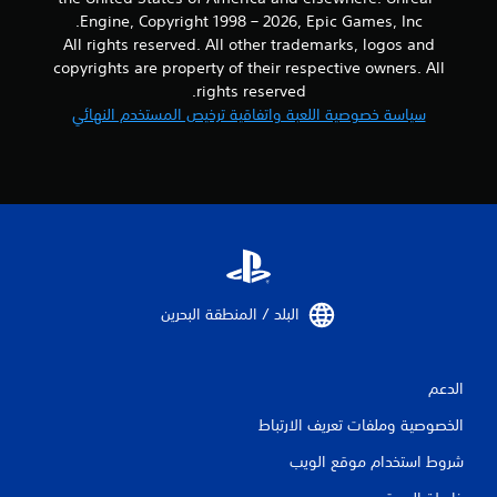
ت
ت
Engine, Copyright 1998 – 2026, Epic Games, Inc.
ا
ت
All rights reserved. All other trademarks, logos and
ل
و
س
copyrights are property of their respective owners. All
ف
ي
ر
rights reserved.
ن
ب
سياسة خصوصية اللعبة واتفاقية ترخيص المستخدم النهائي
م
ع
ا
ض
ئ
ا
ي
ل
ة
خ
(
ي
ا
ا
ل
ر
ل
ا
ع
ت
البلد / المنطقة البحرين‏
ب
ل
غ
ع
ي
ك
ر
الدعم
س
ا
ا
الخصوصية وملفات تعريف الارتباط
ل
ل
م
ذ
شروط استخدام موقع الويب
ت
ر
ص
ا