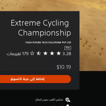
Extreme Cycling 
Championship
YASH FUTURE TECH SOLUTIONS PVT LTD
PS4
3.28
م
ت
و
$10.19
س
ط
ا
إضافة إلى عربة التسوق
ل
ت
ق
ي
ي
تمكين اللعب بدون اتصال
م