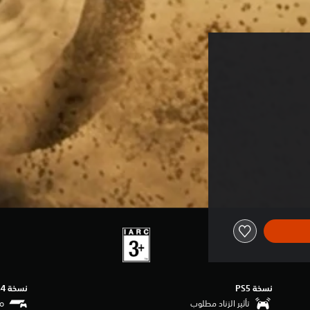
نسخة PS5‏
نسخة PS4‏
تأثير الزناد مطلوب