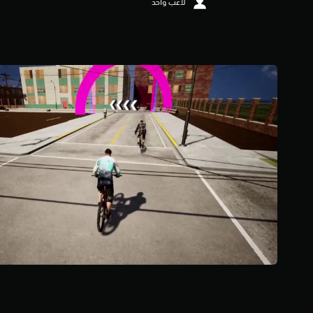
لاعب واحد
3
.
2
8
ن
ج
و
م
م
ن
5
ن
ج
و
م
م
ن
إ
ج
م
ا
ل
ي
1