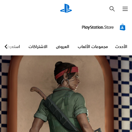
ب
ح
ث
الأحدث
مجموعات الألعاب
العروض
الاشتراكات
استعرض