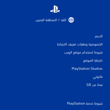
ل
ت
ق
البلد / المنطقة البحرين‏
ي
الدعم
ي
الخصوصية وملفات تعريف الارتباط
م
شروط استخدام موقع الويب
ا
خارطة الموقع
ت
PlayStation Studios
قانوني
نبذة عن SIE‏
شروط خدمة PlayStation‏