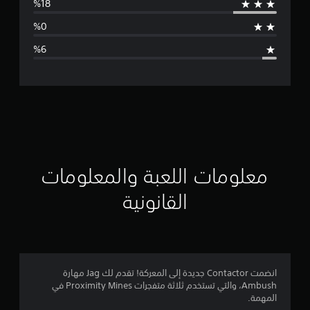
ط
ا
ل
ت
ق
ي
ي
معلومات اللعبة والمعلومات
م
القانونية
4
.
2
انضمت Contactor جديدة إلى المعركة! تقدم لك Jag مهارة
Ambush، والتي تستخدم ثلاثة متفجرات Proximity Mines في
4
المهمة.