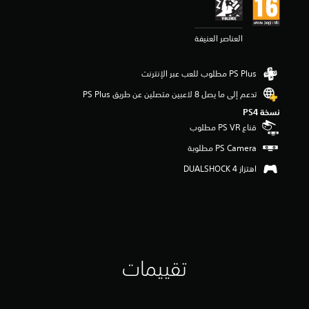
م
4
.
العناصر العنيفة
2
4
ن
ج
و
تدعم إلى ما يصل 8 لاعبين متصلين عن طريق PS Plus‏
م
نسخة PS4‏
م
ن
قناع PS VR مطلوب
5
ن
ج
اهتزاز DUALSHOCK 4‏
و
م
م
ن
إ
ج
م
تقييمات
ا
ل
ي
1