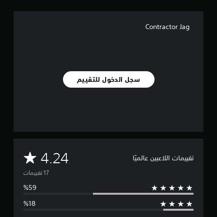
7
م
ن
Contractor Jag
ا
ل
ت
ق
ي
ي
سجل الدخول للتقييم
م
ا
ت
م
4.24
تقييمات اللاعبين عالميًا
ت
و
س