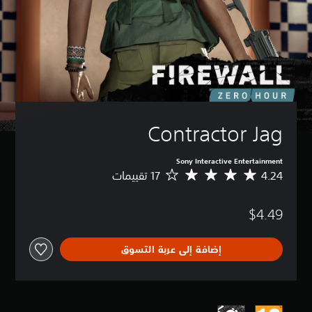
Contractor Jag
Sony Interactive Entertainment
4.24
م
ت
و
$4.49
س
ط
ا
إضافة إلى عربة التسوق
ل
ت
ق
ي
ي