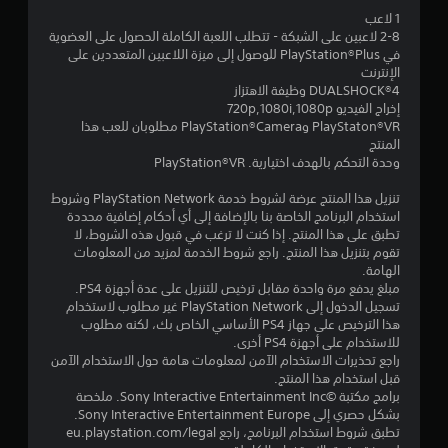
ن
1 لاعب
2-8 لاعبين على الشبكة - تتطلب اللعبة الكاملة الحصول على العضوية
ج
في PlayStation®Plus للوصول إلى ميزة اللاعبين المتعددين على
الإنترنت
و
DUALSHOCK‎®4 وظيفة الاهتزاز
إخراج الفيديو 720p,1080i,1080p
م
PlayStaton®VR وPlayStation®Camera مطلوبان للعب هذا
المنتج
م
وحدة التحكم بالهدف اختيارية. PlayStation®VR
ن
تنزيل هذا المنتج عرضة لشروط خدمة PlayStation Network وشروط
استخدام البرنامج الخاصة بنا بالإضافة إلى أي أحكام إضافية محددة
5
تطبق على هذا المنتج. إذا كنت لا ترغب في قبول هذه الشروط، لا
تقوم بتنزيل هذا المنتج. راجع شروط الخدمة لمزيد من المعلومات
ن
الهامة.
مبلغ يدفع مرة واحدة مقابل ترخيص للتنزيل على عدة أجهزة PS4.
تسجيل الدخول إلى PlayStation Network غير مطلوب لاستخدام
ج
هذا الترخيص على جهاز PS4 الأساسي الخاص بك، لكنه مطلوب
للاستخدام على أجهزة PS4 أخرى.
و
راجع تحذيرات الاستخدام الآمن لمعلومات هامة حول الاستخدام الآمن
قبل استخدام هذا المنتج.
م
برامج مكتبة ©Sony Interactive Entertainment Inc. ملخصة
بشكل حصري إلى Sony Interactive Entertainment Europe.
م
تطبق شروط استخدام البرنامج، راجع eu.playstation.com/legal