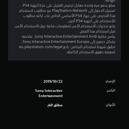
الهامة.
م
مبلغ يدفع مرة واحدة مقابل ترخيص للتنزيل على عدة أجهزة PS4.
تسجيل الدخول إلى PlayStation Network غير مطلوب لاستخدام
م
هذا الترخيص على جهاز PS4 الأساسي الخاص بك، لكنه مطلوب
للاستخدام على أجهزة PS4 أخرى.
ن
راجع تحذيرات الاستخدام الآمن لمعلومات هامة حول الاستخدام الآمن
قبل استخدام هذا المنتج.
5
برامج مكتبة ©Sony Interactive Entertainment Inc. ملخصة
بشكل حصري إلى Sony Interactive Entertainment Europe.
ن
تطبق شروط استخدام البرنامج، راجع eu.playstation.com/legal
لمعرفة حقوق الاستخدام الكاملة.
ج
و
م
الإصدار:
22‏/10‏/2019
م
الناشر:
Sony Interactive
Entertainment
ن
الأنواع:
مطلق النار
إ
ج