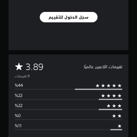
م
ن
ا
سجل الدخول للتقييم
ل
ت
ق
ي
ي
م
ا
ت
م
3.89
تقييمات اللاعبين عالميًا
ت
و
س
ط
ا
ل