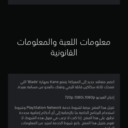
ت
ق
ي
ي
معلومات اللعبة والمعلومات
م
القانونية
3
.
8
انضم متعاقد جديد إلى المعركة! يتمتع Kane بمهارة 'Blade' التي
تمنحك ثلاثة سكاكين قابلة للرمي وتفتك بالعدو من مسافة بعيدة.
9
إخراج الفيديو 720p,1080i,1080p
ن
تنزيل هذا المنتج عرضة لشروط خدمة PlayStation Network وشروط
ج
استخدام البرنامج الخاصة بنا بالإضافة إلى أي أحكام إضافية محددة
تطبق على هذا المنتج. إذا كنت لا ترغب في قبول هذه الشروط، لا
و
تقوم بتنزيل هذا المنتج. راجع شروط الخدمة لمزيد من المعلومات