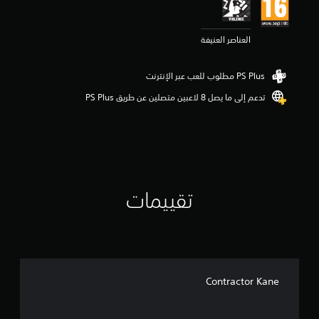
م
3
.
العناصر العنيفة
8
9
ن
ج
و
تدعم إلى ما يصل 8 لاعبين متصلين عن طريق PS Plus‏
م
م
ن
5
ن
ج
و
تقييمات
م
م
ن
إ
ج
م
ا
Contractor Kane
ل
ي
9