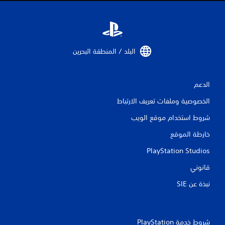
م
ا
ل
البلد / المنطقة البحرين‏
ي
9
الدعم
م
الخصوصية وملفات تعريف الارتباط
ن
شروط استخدام موقع الويب
خارطة الموقع
ا
PlayStation Studios
ل
قانوني
ت
نبذة عن SIE‏
ق
ي
شروط خدمة PlayStation‏