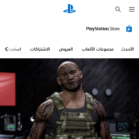
ب
ح
ث
الأحدث
مجموعات الألعاب
العروض
الاشتراكات
استعرض