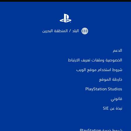
ا
ل
ت
ح
ك
م
البلد / المنطقة البحرين‏
/
ا
ل
ا
الدعم
س
الخصوصية وملفات تعريف الارتباط
ت
ج
شروط استخدام موقع الويب
ا
ب
خارطة الموقع
ة
ا
PlayStation Studios
ل
م
قانوني
ل
م
نبذة عن SIE‏
و
س
ة
.
شروط خدمة PlayStation‏