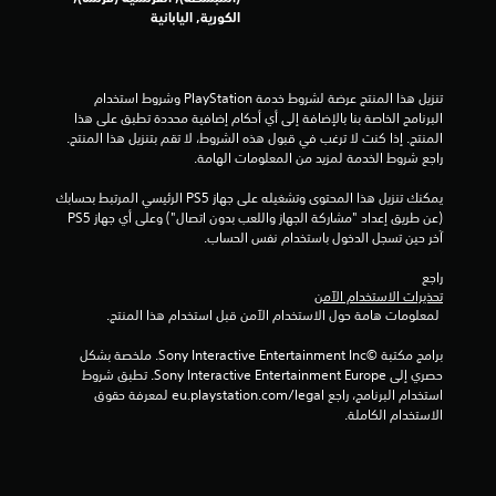
ا
الكورية, اليابانية
ل
ل
ع
ب
تنزيل هذا المنتج عرضة لشروط خدمة‫ PlayStation وشروط استخدام 
ة
البرنامج الخاصة بنا بالإضافة إلى أي أحكام إضافية محددة تطبق على هذا 
ب
المنتج. إذا كنت لا ترغب في قبول هذه الشروط، لا تقم بتنزيل هذا المنتج. 
د
راجع شروط الخدمة لمزيد من المعلومات الهامة.
و
ن
يمكنك تنزيل هذا المحتوى وتشغيله على جهاز PS5 الرئيسي المرتبط بحسابك 
ت
(عن طريق إعداد "مشاركة الجهاز واللعب بدون اتصال") وعلى أي جهاز PS5 
ش
آخر حين تسجل الدخول باستخدام نفس الحساب.
غ
ي
راجع 
ل
تحذيرات الاستخدام الآمن
ا
 لمعلومات هامة حول الاستخدام الآمن قبل استخدام هذا المنتج.
ه
ت
برامج مكتبة ©Sony Interactive Entertainment Inc. ملخصة بشكل 
ز
حصري إلى Sony Interactive Entertainment Europe. تطبق شروط 
ا
استخدام البرنامج، راجع eu.playstation.com/legal لمعرفة حقوق 
ز
الاستخدام الكاملة.
و
ح
د
ة