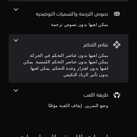
8
م
ا
س
4
ء
ي
نصوص الترجمة والتسميات التوضيحية
ط
ة
ر
ن
يمكن لعبها بدون نصوص ترجمة
ي
ي
ق
ج
م
ة
ك
ا
ن
و
عناصر التحكم
ل
ك
ل
ل
م
يمكن لعبها بدون عناصر التحكم في الحركة,
ع
ع
يمكن لعبها بدون عناصر التحكم اللمسية, يمكن
ب
ب
م
لعبها بدون اهتزاز وحدة التحكم, يمكن لعبها
أ
ا
بدون تأثير الزناد التكيفي
و
ل
ن
ا
ل
ل
ع
5
ف
ب
طريقة اللعب
ي
ة
ن
د
ب
وضع التمرين, إيقاف اللعبة مؤقتًا
ي
د
ج
و
و
ه
ن
و
ا
ا
ت
ل
م
ا
ح