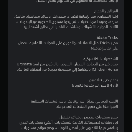
ا
لإرباك خصومك، أو أوقفهم في مكانهم بفخاخ العسل.
ق
ل
ا
ط
ل
العوائق والفخاخ
)
م
ابنوا المستوى معًا بإضافة قضبان، منحدرات، وسائد مطاطية، مناطق
ل
.
س
سرعة، وغيرها من العقبات. ثم زيدوا مستوى الصعوبة عبر البندولات،
ي
الآلات الدوارة، الأشواك، وشاشات التلفاز التي تطلق أشعة ليزر!
ت
ة
.
Tricks مذهلة
ق
قم بـ Tricks مثل الانقلابات والدوران على العجلات الأمامية لتحصل
على نقاط إضافية!
ي
ي
م
الشخصيات الكلاسيكية
ي
ك
يعود كل من الدجاجة، الحصان، الخروف، والراكون من لعبة Ultimate
ن
Chicken Horse! بالإضافة إلى مجموعة جديدة من أصدقاء المزرعة.
م
ل
يدعم حتى 8 لاعبين
ع
ا
لأن 4 لاعبين لم يكونوا كافيين!
ب
ه
ت
ا
اللعب الجماعي محليًا، عبر الإنترنت، وعبر المنصات المختلفة
ب
العبوا معًا على جميع المنصات المدعومة.
د
و
محرر مستويات مخصص وقوائم تشغيل
ن
ابنِ وشارك تصميماتك الخاصة للمستويات. أنشئ مستويات تحدي
يتنافس فيها اللاعبون على أفضل الأوقات، وضع قوائم مستويات
ا