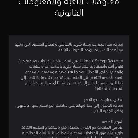
معلومات اللعبة والمعلومات
ل
ا
م
القانونية
س
ج
ي
ة
ن
ن
إ
م
ل
إ
ا
ى
ئ
ا
ج
ي
س
تسابق نحو النصر عبر مسار مليء بالفوضى والفخاخ الخطيرة التي تبنيها
ة
ت
مع أصدقائك، بينما تؤدي التحركات الرائعة
م
(
خ
ا
د
Ultimate Sheep Raccoon هي لعبة سباقات دراجات جماعية حيث
ا
ل
ا
تقوم أنت وأصدقاؤك ببناء مسار مليء بالمنحدرات والعقبات
ل
م
والفخاخ! تفادى الأخطار، نفّذ Tricks مجنونة وممتعة، واستخدم
ل
ع
ع
القوى الخاصة لتتقدم على المنافسين. قد بدراجتك بقوة لتصل إلى
ب
ن
خط النهاية مع ما يصل إلى 8 لاعبين، محليًا أو عبر الإنترنت أو عبر
غ
ي
ا
المنصات المختلفة.
ي
ص
ر
8
ر
انطلق بدراجتك نحو النصر
ا
ا
تسابق للوصول إلى خط النهاية على دراجتك! مع تحكم سهل وبديهي،
ل
ل
يمكن للجميع اللعب.
5
م
ت
ت
ح
القوى الخاصة
م
ص
ك
ابقَ في المقدمة مع القوى الخاصة! أقلع باستخدام الحقيبة النفاثة،
ل
م
حلق بأمان فوق المخاطر باستخدام المظلة، انثر الألغام المطاطية
ن
ف