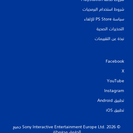
شروط استخدام البرمجيات
ي
م
سياسة PS Store للإلغاء
ك
التحذيرات الصحية
ن
ل
نبذة عن التقييمات
ع
ب
ه
ا
Facebook
ب
X
د
و
YouTube
ن
ت
Instagram
أ
تطبيق Android‏
ث
ي
تطبيق iOS‏
ر
ا
ل
‏© 2026 Sony Interactive Entertainment Europe Ltd.‎ جميع
ز
الحقوق محفوظة.