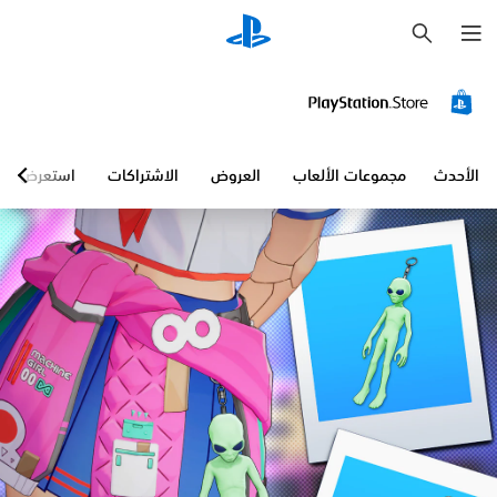
ب
ح
ث
الأحدث
مجموعات الألعاب
العروض
الاشتراكات
استعرض