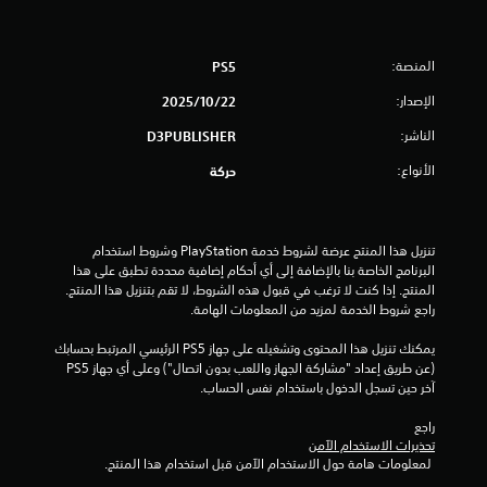
ن
5
المنصة:
PS5
ن
الإصدار:
22‏/10‏/2025
ج
الناشر:
D3PUBLISHER
و
الأنواع:
حركة
م
م
تنزيل هذا المنتج عرضة لشروط خدمة‫ PlayStation وشروط استخدام 
البرنامج الخاصة بنا بالإضافة إلى أي أحكام إضافية محددة تطبق على هذا 
ن
المنتج. إذا كنت لا ترغب في قبول هذه الشروط، لا تقم بتنزيل هذا المنتج. 
راجع شروط الخدمة لمزيد من المعلومات الهامة.
إ
يمكنك تنزيل هذا المحتوى وتشغيله على جهاز PS5 الرئيسي المرتبط بحسابك 
ج
(عن طريق إعداد "مشاركة الجهاز واللعب بدون اتصال") وعلى أي جهاز PS5 
آخر حين تسجل الدخول باستخدام نفس الحساب.
م
راجع 
ا
تحذيرات الاستخدام الآمن
 لمعلومات هامة حول الاستخدام الآمن قبل استخدام هذا المنتج.
ل