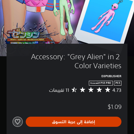
Accessory: "Grey Alien" in 2 
Color Varieties
D3PUBLISHER
PS5
4.73
م
ت
و
$1.09
س
ط
ا
إضافة إلى عربة التسوق
ل
ت
ق