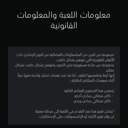
ي
ي
معلومات اللعبة والمعلومات
م
القانونية
4
.
7
مجموعة من اثنين من الماسكوتات الفضائية من النوع الرمادي ذات
الألوان الفلورية التي تتوهج بشكل خافت.
3
مصنوعة من مادة فسفورية تخزن الضوء وتتوهج بشكل خافت بشكل
متكرر.
ن
إنها لينة وملمسها لطيف، لذا قد تجد نفسك تحمل واحدة منها سراً
أثناء صعودك السلالم الطارئة...
ج
يتضمن هذا المحتوى العناصر التالية.
و
・كائن فضائي رمادي أخضر
・كائن فضائي رمادي وردي
م
*يمكن تغيير هذا بعد التقدم في اللعبة إلى مرحلة معينة.
م
لن يؤثر تغيير الأزياء أو الإكسسوارات على الإحصائيات.