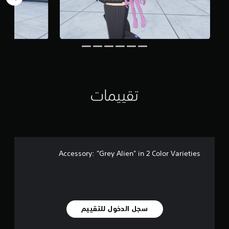
ي
1
1
م
ن
ا
ل
ت
ق
تقييمات
ي
ي
م
ا
ت
Accessory: "Grey Alien" in 2 Color Varieties
سجل الدخول للتقييم