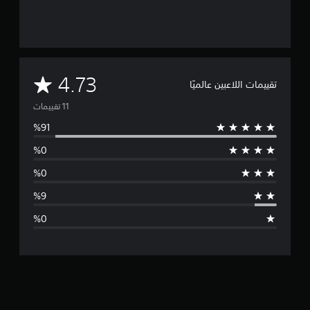
م
4.73
تقييمات اللاعبين عالميًا
ت
و
س
ط
ا
ل
ت
ق