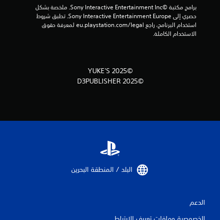
برامج مكتبة ©Sony Interactive Entertainment Inc. ملخصة بشكل 
ي
حصري إلى Sony Interactive Entertainment Europe. تطبق شروط 
استخدام البرنامج، راجع eu.playstation.com/legal لمعرفة حقوق 
1
الاستخدام الكاملة.
1
م
©2025 YUKE'S
©2025 D3PUBLISHER
ن
ا
ل
ت
ق
البلد / المنطقة البحرين‏
ي
ي
الدعم
م
الخصوصية وملفات تعريف الارتباط