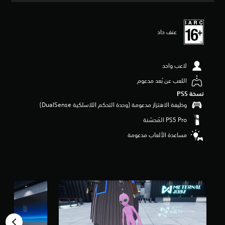
ي
ي
م
عنف حاد
4
.
7
3
لاعب واحد
ن
ج
اللعب عن بُعد مدعوم
و
نسخة PS5‏
م
وظيفة الاهتزاز مدعومة (وحدة التحكم اللاسلكية DualSense‏)
م
ن
5
ن
مساعدة الألعاب مدعومة
ج
و
م
م
ن
إ
ج
م
ا
ل