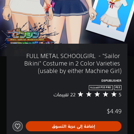
FULL METAL SCHOOLGIRL  - "Sailor 
Bikini" Costume in 2 Color Varieties 
(usable by either Machine Girl)
D3PUBLISHER
PS5
5
م
ت
و
$4.49
س
ط
ا
إضافة إلى عربة التسوق
ل
ت