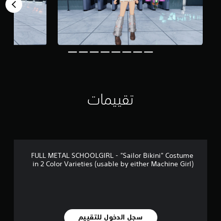
2
م
ن
ا
ل
ت
ق
ي
ي
م
تقييمات
ا
ت
FULL METAL SCHOOLGIRL - "Sailor Bikini" Costume
in 2 Color Varieties (usable by either Machine Girl)
سجل الدخول للتقييم