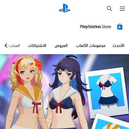
ب
ح
ث
الأحدث
مجموعات الألعاب
العروض
الاشتراكات
استعرض