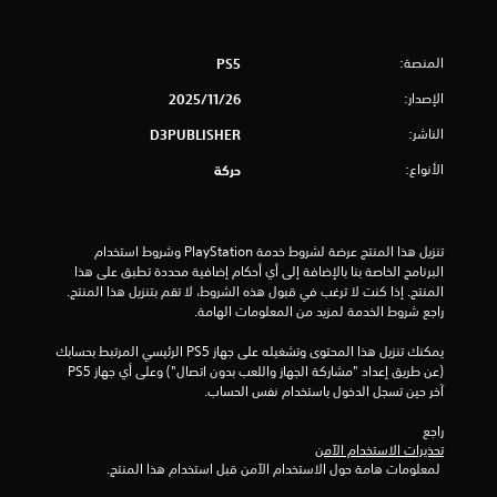
ج
المنصة:
PS5
و
الإصدار:
26‏/11‏/2025
م
الناشر:
D3PUBLISHER
م
الأنواع:
حركة
ن
إ
تنزيل هذا المنتج عرضة لشروط خدمة‫ PlayStation وشروط استخدام 
البرنامج الخاصة بنا بالإضافة إلى أي أحكام إضافية محددة تطبق على هذا 
ج
المنتج. إذا كنت لا ترغب في قبول هذه الشروط، لا تقم بتنزيل هذا المنتج. 
راجع شروط الخدمة لمزيد من المعلومات الهامة.
م
يمكنك تنزيل هذا المحتوى وتشغيله على جهاز PS5 الرئيسي المرتبط بحسابك 
ا
(عن طريق إعداد "مشاركة الجهاز واللعب بدون اتصال") وعلى أي جهاز PS5 
آخر حين تسجل الدخول باستخدام نفس الحساب.
ل
راجع 
ي
تحذيرات الاستخدام الآمن
 لمعلومات هامة حول الاستخدام الآمن قبل استخدام هذا المنتج.
2