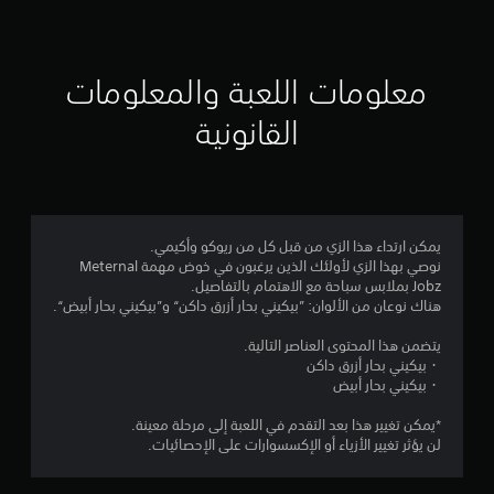
ق
ي
ي
معلومات اللعبة والمعلومات
م
القانونية
5
ن
ج
يمكن ارتداء هذا الزي من قبل كل من ريوكو وأكيمي.
نوصي بهذا الزي لأولئك الذين يرغبون في خوض مهمة Meternal
و
Jobz بملابس سباحة مع الاهتمام بالتفاصيل.
هناك نوعان من الألوان: ”بيكيني بحار أزرق داكن“ و”بيكيني بحار أبيض“.
م
يتضمن هذا المحتوى العناصر التالية.
م
・بيكيني بحار أزرق داكن
・بيكيني بحار أبيض
ن
*يمكن تغيير هذا بعد التقدم في اللعبة إلى مرحلة معينة.
5
لن يؤثر تغيير الأزياء أو الإكسسوارات على الإحصائيات.
ن