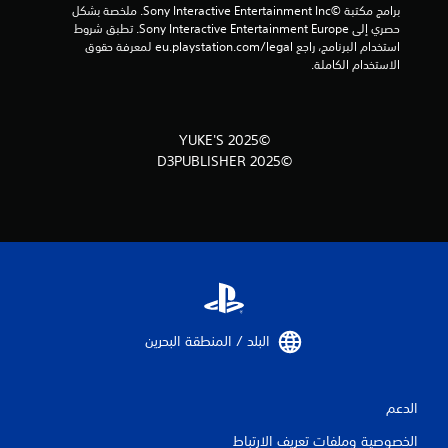
برامج مكتبة ©Sony Interactive Entertainment Inc. ملخصة بشكل 
2
حصري إلى Sony Interactive Entertainment Europe. تطبق شروط 
استخدام البرنامج، راجع eu.playstation.com/legal لمعرفة حقوق 
م
الاستخدام الكاملة.
ن
ا
©2025 YUKE'S
©2025 D3PUBLISHER
ل
ت
ق
ي
ي
البلد / المنطقة البحرين‏
م
ا
الدعم
ت
الخصوصية وملفات تعريف الارتباط