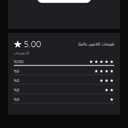
م
5.00
تقييمات اللاعبين عالميًا
ت
و
س
ط
ا
ل
ت