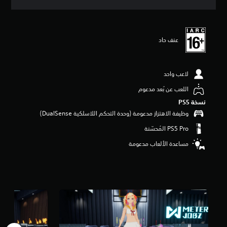
ق
ي
ي
م
عنف حاد
5
ن
ج
و
لاعب واحد
م
م
اللعب عن بُعد مدعوم
ن
نسخة PS5‏
5
وظيفة الاهتزاز مدعومة (وحدة التحكم اللاسلكية DualSense‏)
ن
ج
و
م
مساعدة الألعاب مدعومة
م
ن
إ
ج
م
ا
ل
ي
2