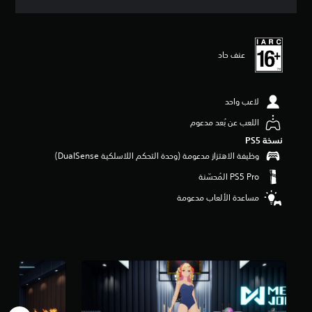
ق
ي
ي
م
عنف حاد
4
.
9
5
لاعب واحد
ن
ج
اللعب عن بُعد مدعوم
و
نسخة PS5‏
م
وظيفة الاهتزاز مدعومة (وحدة التحكم اللاسلكية DualSense‏)
م
ن
5
ن
مساعدة الألعاب مدعومة
ج
و
م
م
ن
إ
ج
م
ا