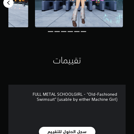
ل
ي
2
0
م
ن
ا
ل
ت
ق
تقييمات
ي
ي
م
ا
ت
FULL METAL SCHOOLGIRL - "Old-Fashioned
Swimsuit" (usable by either Machine Girl)
سجل الدخول للتقييم