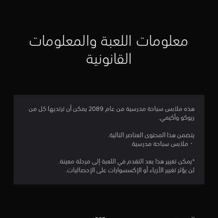
ق
ي
ي
معلومات اللعبة والمعلومات
م
القانونية
4
.
9
هذه ملابس سباحة مدرسية من عام 2089 يمكن أن ترتديها كل من
ريوكو وأكيمي.
5
يتضمن هذا المحتوى العناصر التالية.
ن
・ملابس سباحة مدرسية
ج
*يمكن تغيير هذا بعد التقدم في اللعبة إلى مرحلة معينة.
لن يؤثر تغيير الأزياء أو الإكسسوارات على الإحصائيات.
و
م
م