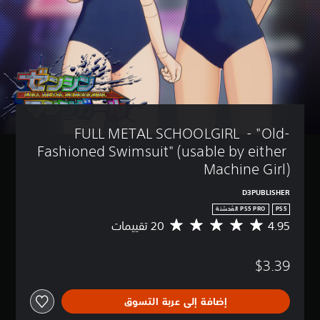
FULL METAL SCHOOLGIRL  - "Old-
Fashioned Swimsuit" (usable by either 
Machine Girl)
D3PUBLISHER
PS5
4.95
م
ت
و
$3.39
س
ط
ا
إضافة إلى عربة التسوق
ل
ت