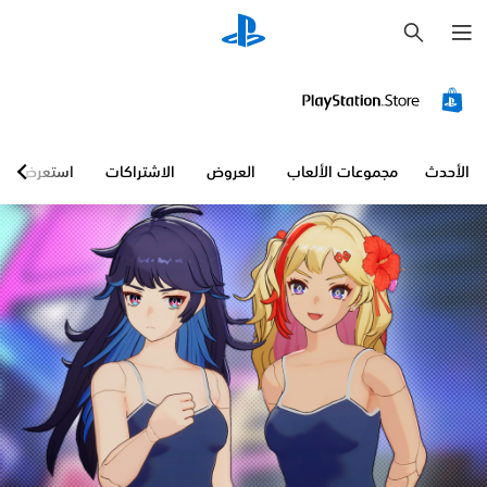
ب
ح
ث
الأحدث
مجموعات الألعاب
العروض
الاشتراكات
استعرض