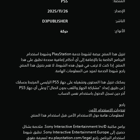
المنصة:
PS5
ن
الإصدار:
26‏/11‏/2025
5
الناشر:
D3PUBLISHER
الأنواع:
ن
حركة
ج
تنزيل هذا المنتج عرضة لشروط خدمة‫ PlayStation وشروط استخدام 
و
البرنامج الخاصة بنا بالإضافة إلى أي أحكام إضافية محددة تطبق على هذا 
المنتج. إذا كنت لا ترغب في قبول هذه الشروط، لا تقم بتنزيل هذا المنتج. 
م
راجع شروط الخدمة لمزيد من المعلومات الهامة.
م
يمكنك تنزيل هذا المحتوى وتشغيله على جهاز PS5 الرئيسي المرتبط بحسابك 
(عن طريق إعداد "مشاركة الجهاز واللعب بدون اتصال") وعلى أي جهاز PS5 
ن
آخر حين تسجل الدخول باستخدام نفس الحساب.
إ
راجع 
تحذيرات الاستخدام الآمن
ج
 لمعلومات هامة حول الاستخدام الآمن قبل استخدام هذا المنتج.
م
برامج مكتبة ©Sony Interactive Entertainment Inc. ملخصة بشكل 
حصري إلى Sony Interactive Entertainment Europe. تطبق شروط 
ا
استخدام البرنامج، راجع eu.playstation.com/legal لمعرفة حقوق 