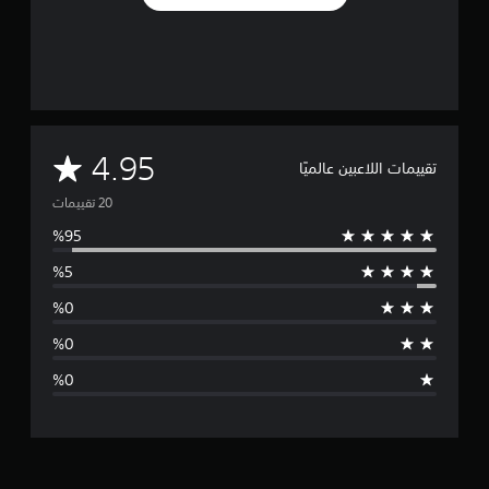
م
4.95
تقييمات اللاعبين عالميًا
ت
و
س
ط
ا
ل
ت