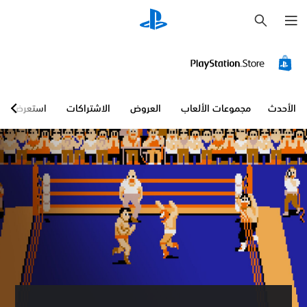
ب
ح
ث
الأحدث
مجموعات الألعاب
العروض
الاشتراكات
استعرض