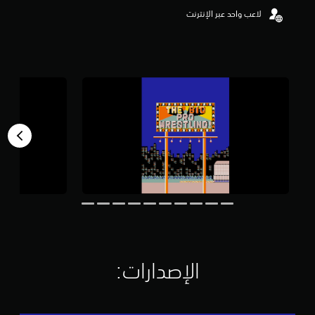
و
لاعب واحد عبر الإنترنت
م
م
ن
5
ن
ج
و
م
م
ن
إ
ج
م
ا
ل
ي
1
5
م
ن
الإصدارات:‏
ا
ل
ت
ق