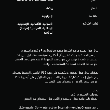
م
ن
الأنواع:
رياضة
الصوت:
الإنجليزية
ا
لغات الشاشة:
الأسبانية, الألمانية, الإنجليزية,
ل
الإيطالية, الفرنسية (فرنسا),
اليابانية
ت
ق
تنزيل هذا المنتج عرضة لشروط خدمة‫ PlayStation وشروط استخدام 
ي
البرنامج الخاصة بنا بالإضافة إلى أي أحكام إضافية محددة تطبق على هذا 
المنتج. إذا كنت لا ترغب في قبول هذه الشروط، لا تقم بتنزيل هذا المنتج. 
ي
راجع شروط الخدمة لمزيد من المعلومات الهامة.
م
يمكنك تنزيل هذا المحتوى وتشغيله على جهاز PS5 الرئيسي المرتبط بحسابك 
(عن طريق إعداد "مشاركة الجهاز واللعب بدون اتصال") وعلى أي جهاز PS5 
ا
آخر حين تسجل الدخول باستخدام نفس الحساب.
ت
راجع 
تحذيرات الاستخدام الآمن
 لمعلومات هامة حول الاستخدام الآمن قبل استخدام هذا المنتج.
برامج مكتبة ©Sony Interactive Entertainment Inc. ملخصة بشكل 