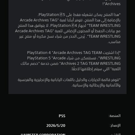
و
Archives“!
م
*هذا المنتج يمكن تشغيله فقط على PlayStation🄬5.
بالإضافة إلى هذا المنتج، تتوفر أيضًا لعبة "Arcade Archives TAG
م
TEAM WRESTLING" لجهاز PlayStation🄬4. لا يتوافق هذا المنتج
مع بيانات الحفظ أو المحتوى الإضافي للعبة "Arcade Archives TAG
ن
TEAM WRESTLING". يُرجى الحذر من شراء نسخ مكررة أو منتج غير
مناسب.
إ
*إذا اشتريت PlayStation 4 "Arcade Archives TAG TEAM
ج
WRESTLING"، فستتمكن من شراء PlayStation 5 "Arcade
Archives 2 TAG TEAM WRESTLING" ضمن خدمة "خصم مالك
م
اللعبة" التي سيتم إطلاقها لاحقًا.
ا
*تتوفر قائمة الخيارات والدليل باللغات اليابانية والإنجليزية والفرنسية
والألمانية والإيطالية والإسبانية.
ل
ي
1
المنصة:
PS5
5
الإصدار:
20‏/5‏/2026
الناشر:
HAMSTER CORPORATION