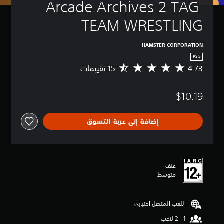
Arcade Archives 2 TAG 
TEAM WRESTLING
HAMSTER CORPORATION
PS5
4.73
م
ت
و
$10.19
س
ط
ا
إضافة إلى عربة التسوق
ل
ت
ق
ي
ي
عنف
م
متوسط
4
.
7
اللعب المتصل اختياري
3
ن
ج