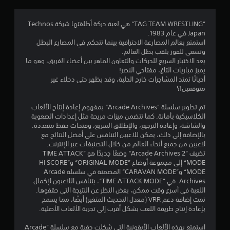
.
7
”TAG TEAM WRESTLING“ هي لعبة حركة أطلقتها شركة Technos
Japan في عام 1983.
3
استمتع بعالم المصارعة الاحترافية بينما تتحكم في المصارع البطل
وتسعى للفوز بلقب بطل العالم.
ن
يعد الاختيار السريع للحركات والتعاون الماهر بين أعضاء الفريق، وهو ما
يميز مباريات التاغ، مفتاحي النصر!
ج
أحيانًا تمتد المشاجرات خارج الحلبة، وقد يظهر حتى دخلاء غير
متوقعين!؟
و
تم تطوير سلسلة ”Arcade Archives“ بمفهوم إعادة إنتاج الألعاب
م
الكلاسيكية بأمانة. كما تتضمن ميزات مريحة مثل إعدادات الصعوبة
والشاشة، وإعادة الترجيع، والإطلاق السريع، وفتحات حفظ متعددة.
م
بالإضافة إلى ذلك، يمكن للاعبين التنافس على أفضل النتائج مع
لاعبين من جميع أنحاء العالم من خلال التصنيفات عبر الإنترنت.
ن
تضيف ”Arcade Archives 2“ وضعًا جديدًا هو ”TIME ATTACK
MODE“ إلى مجموعة أوضاع ”ORIGINAL MODE“ و”HI SCORE
5
MODE“ و”CARAVAN MODE“ المضمنة في سلسلة Arcade
Archives. في ”TIME ATTACK MODE“، يتنافس اللاعبون لإكمال
ن
اللعبة في أسرع وقت ممكن، بغض النظر عن النتيجة التي حققوها.
تمت إضافة دعم VRR (معدل التحديث المتغير) أيضًا، مما يسمح
بإعادة إنتاج طريقة اللعب بشكل أقرب إلى تجربة الألعاب الأصلية.
ج
استمتع بهذه الألعاب الأيقونية التي شكلت حقبة مع سلسلة ”Arcade