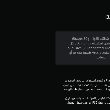
ق
ي
ة
ي
م
اشترِ هذا العنصر للحصول على 300 من كريستالات الصدع (Riftcrystals). احصل على 300 كريستال إضافي ككافأة عند شرائك الأول، و30 كريستالاً
ككافأة لكل عملية شراء لاحقة. يمكن إنفاق كريستالات الصدع على حزم مختارة داخل اللعبة أو استبدالها بـ Annulith. يمكن استخدام Annulith داخل
ن
اللعبة لشراء أو استبدال العناصر، بما في ذلك Fabricated Dice وSolid Dice وTri-Key والمزيد. يمكنك استخدام Fabricated Dice أو Solid Dice
في Scarborough Fair لاستدعاء شخصيات اللعبة بنسبة محددة. بدلاً من ذلك، استخدم Tri-Key في المركز التجاري لاستدعاء Arcs بنسبة محددة أو
ج
م
ة
تنزيل هذا المنتج عرضة لشروط خدمة‫ PlayStation وشروط استخدام البرنامج الخاصة بنا 
و
بالإضافة إلى أي أحكام إضافية محددة تطبق على هذا المنتج. إذا كنت لا ترغب في قبول 
روط الخدمة لمزيد من المعلومات الهامة.
ا
يمكنك تنزيل هذا المحتوى وتشغيله على جهاز PS5 الرئيسي المرتبط بحسابك (عن طريق 
إعداد "مشاركة الجهاز واللعب بدون اتصال") وعلى أي جهاز PS5 آخر حين تسجل الدخول 
ح