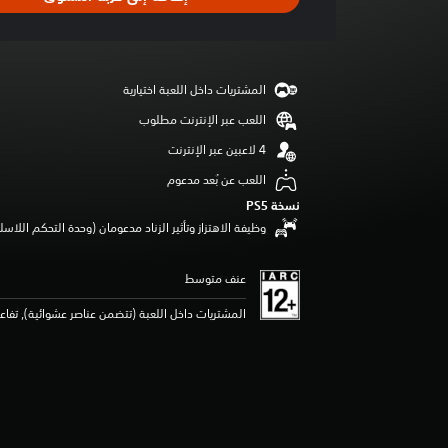
ل
ت
ق
ي
ي
المشتريات داخل اللعبة اختيارية
م
5
اللعب عبر الإنترنت مطلوب
ن
ج
و
اللعب عن بُعد مدعوم
م
نسخة PS5‏
م
وظيفة الاهتزاز وتأثير الزناد مدعومان (وحدة التحكم اللاسلكية lSense
ن
5
ن
عنف متوسط
ج
و
المشتريات داخل اللعبة (تتضمن عناصر عشوائية), تفا
م
م
ن
إ
ج
م
ا