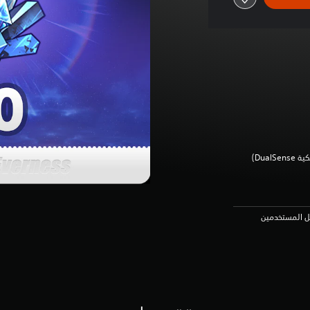
Dua‏)
عل المستخدمين