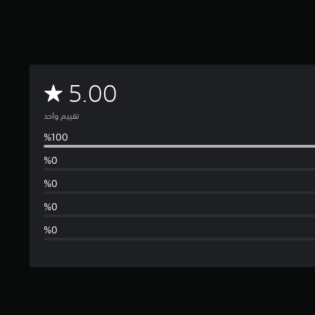
م
5.00
ت
تقييم واحد
و
س
ط
ا
ل
ت