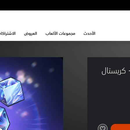
الأحدث
مجموعات الألعاب
العروض
الاشتراكا
Neverness to Ever - كريستال 