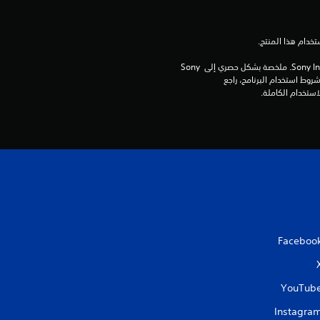
د
ة
برامج مكتبة ©Sony Interactive Entertainment Inc. ملخصة بشكل حصري إلى Sony 
م
Interactive Entertainment Europe. تطبق شروط استخدام البرنامج، راجع 
ن
5
ن
ج
و
Faceboo
م
م
YouTub
Instagra