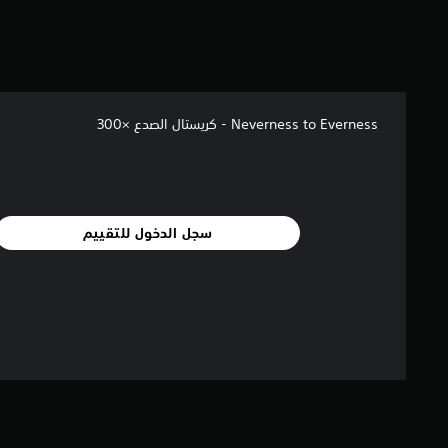
ل
ي
1
م
ن
ا
Neverness to Everness - كريستال الصدع ×300
ل
ت
ق
ي
ي
م
سجل الدخول للتقييم
ا
ت