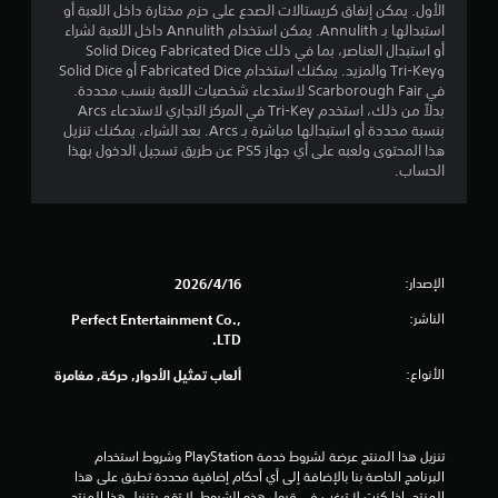
و
الأول. يمكن إنفاق كريستالات الصدع على حزم مختارة داخل اللعبة أو
استبدالها بـ Annulith. يمكن استخدام Annulith داخل اللعبة لشراء
م
أو استبدال العناصر، بما في ذلك Fabricated Dice وSolid Dice
وTri-Key والمزيد. يمكنك استخدام Fabricated Dice أو Solid Dice
م
في Scarborough Fair لاستدعاء شخصيات اللعبة بنسب محددة.
بدلاً من ذلك، استخدم Tri-Key في المركز التجاري لاستدعاء Arcs
ن
بنسبة محددة أو استبدالها مباشرة بـ Arcs. بعد الشراء، يمكنك تنزيل
هذا المحتوى ولعبه على أي جهاز PS5 عن طريق تسجيل الدخول بهذا
5
الحساب.
ن
ج
الإصدار:
16‏/4‏/2026
و
الناشر:
Perfect Entertainment Co.,
م
LTD.
م
الأنواع:
ألعاب تمثيل الأدوار, حركة, مغامرة
ن
إ
تنزيل هذا المنتج عرضة لشروط خدمة‫ PlayStation وشروط استخدام 
البرنامج الخاصة بنا بالإضافة إلى أي أحكام إضافية محددة تطبق على هذا 
المنتج. إذا كنت لا ترغب في قبول هذه الشروط، لا تقم بتنزيل هذا المنتج. 