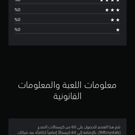
س
ط
ا
ل
ت
ق
ي
ي
معلومات اللعبة والمعلومات
م
القانونية
5
ن
ج
شترِ هذا العنصر للحصول على 60 من كريستالات الصدع
(Riftcrystals)، بالإضافة إلى 60 كريستالاً إضافياً ككافأة عند شرائك