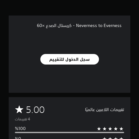
ا
ل
ت
ق
Neverness to Everness - كريستال الصدع ×60
ي
ي
م
ا
ت
سجل الدخول للتقييم
م
5.00
تقييمات اللاعبين عالميًا
ت
و