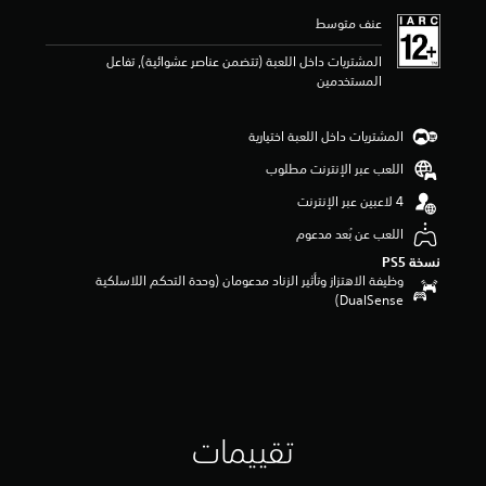
ي
عنف متوسط
م
5
المشتريات داخل اللعبة (تتضمن عناصر عشوائية), تفاعل
ن
المستخدمين
ج
و
م
المشتريات داخل اللعبة اختيارية
م
ن
اللعب عبر الإنترنت مطلوب
5
ن
ج
اللعب عن بُعد مدعوم
و
نسخة PS5‏
م
وظيفة الاهتزاز وتأثير الزناد مدعومان (وحدة التحكم اللاسلكية
م
DualSense‏)
ن
إ
ج
م
ا
ل
ي
4
تقييمات
م
ن