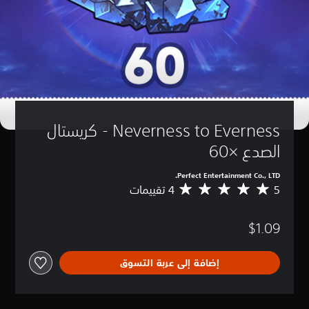
Neverness to Everness - كريستال 
الصدع ×60
Perfect Entertainment Co., LTD.
5
م
ت
و
$1.09
س
ط
ا
إضافة إلى عربة التسوق
ل
ت
ق
ي