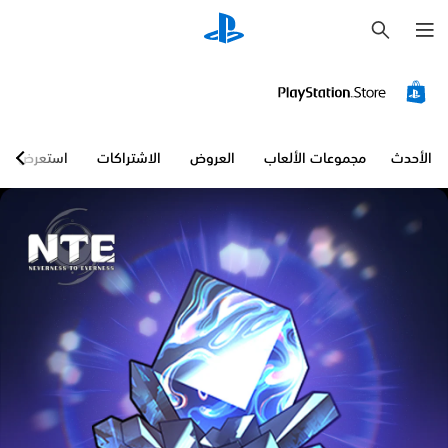
ب
ح
ث
الأحدث
مجموعات الألعاب
العروض
الاشتراكات
استعرض