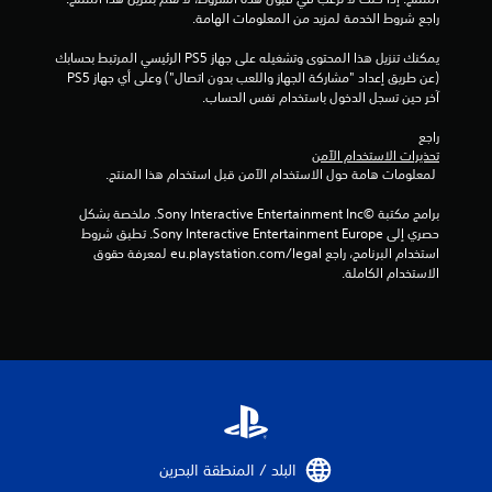
ج
راجع شروط الخدمة لمزيد من المعلومات الهامة.
م
يمكنك تنزيل هذا المحتوى وتشغيله على جهاز PS5 الرئيسي المرتبط بحسابك 
(عن طريق إعداد "مشاركة الجهاز واللعب بدون اتصال") وعلى أي جهاز PS5 
ا
آخر حين تسجل الدخول باستخدام نفس الحساب.
ل
راجع 
تحذيرات الاستخدام الآمن
ي
 لمعلومات هامة حول الاستخدام الآمن قبل استخدام هذا المنتج.
4
برامج مكتبة ©Sony Interactive Entertainment Inc. ملخصة بشكل 
حصري إلى Sony Interactive Entertainment Europe. تطبق شروط 
م
استخدام البرنامج، راجع eu.playstation.com/legal لمعرفة حقوق 
الاستخدام الكاملة.
ن
ا
ل
ت
ق
البلد / المنطقة البحرين‏