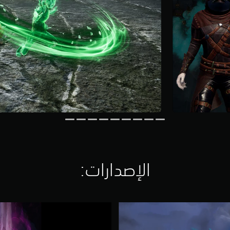
الإصدارات:‏
ك
ر
ي