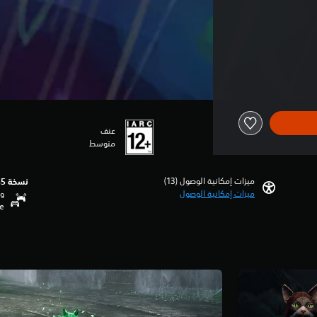
عنف
متوسط
ميزات إمكانية الوصول (13)‏
نسخة PS5‏
ميزات إمكانية الوصول
وظ
se