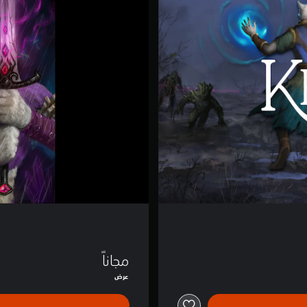
س
ت
ا
ل
ا
-
ا
ل
ن
س
خ
ة
ا
ل
ت
ج
ر
ك
ي
ب
ي
مجاناً
ة
عرض