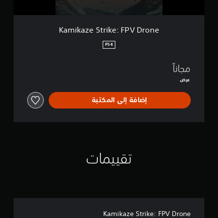
i
k
e
Kamikaze Strike: FPV Drone
:
F
PS4
P
V
مجاناً
D
r
عرض
o
n
إضافة إلى المكتبة
e
تقييمات
Kamikaze Strike: FPV Drone