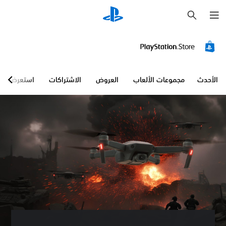
ب
ح
ث
ي
م
ك
ن
ل
ع
الأحدث
مجموعات الألعاب
العروض
الاشتراكات
استعرض
ب
ه
ا
ب
د
و
ن
ن
ص
و
ص
ت
ر
ج