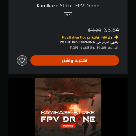
e
Kamikaze Strike: FPV Drone
:
F
PS4
P
V
$5.64
$11.29
D
مخصوم من السعر الأصلي البالغ $11.29‏
r
وفّر 10% إضافية مع PlayStation Plus‏
o
ينتهي العرض في 12‏/8‏/2026 10:59 PM UTC‏
n
أقل سعر خلال 30 يومًا الأخيرة: $11.29‏
e
اشترك واشترِ
K
a
m
i
k
a
z
e
S
t
r