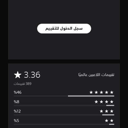
سجل الدخول للتقييم
م
3.36
تقييمات اللاعبين عالميًا
ت
و
س
ط
ا