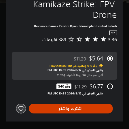
Kamikaze Strike: FPV 
م
ة
Drone
ي
م
ك
Dinomore Games Yazilim Oyun Teknolojileri Limited Sirketi
ن
PS4
ك
3.36
م
ا
ت
ل
و
ل
س
ع
$5.64
$11.29
ط
مخصوم من السعر الأصلي البالغ $11.29‏
ب
ا
وفّر 10% إضافية مع PlayStation Plus‏
ب
ينتهي العرض في 12‏/8‏/2026 10:59 PM UTC‏
ل
د
أقل سعر خلال 30 يومًا الأخيرة: $11.29‏
ت
و
ق
ن
$6.77
$11.29
ي
وفّر 40%‏
ن
مخصوم من السعر الأصلي البالغ $11.29‏
ي
ص
ينتهي العرض في 12‏/8‏/2026 10:59 PM UTC‏
م
و
3
ص
.
اشترك واشترِ
ا
3
ل
6
ت
ن
ر
ج