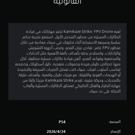
القانونية
و
م
م
لعبة Kamikaze Strike: FPV Drone تختبر مهاراتك في قيادة
الطائرات المسيّرة من منظور الشخص الأول. استمتع بتجربة تحكم
ن
سلسة وسريعة الاستجابة أثناء تحليقك في سماء معادية من خلال
منظور FPV غامر. تفادى نيران العدو، وتجنب أجهزة التشويش
5
والرادارات، واصطدم بدقة بأهداف بالغة الأهمية مثل الدبابات
والمدفعية وقواعد العدو. أتقن قيادة طائرات مسيّرة مختلفة، لكل
ن
منها خصائص طيران فريدة وحمولات متفجرة. طوّر أسطولك وخصصه
ليناسب أسلوب لعبك، سواء كنت تفضل الضربات السريعة والرشيدة
ج
أو الهجمات القوية والثقيلة. مع فيزياء طيران واقعية، وأهداف مليئة
بالتحديات، وحركة مثيرة، تقدم Kamikaze Strike مزيجًا رائعًا من
و
مهارة الطيار والقتال التكتيكي لعشاق الطائرات المسيّرة وألعاب
الحركة على حد سواء.
م
م
ن
المنصة:
PS4
إ
الإصدار:
24‏/4‏/2026