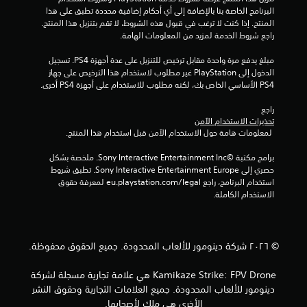
ت
البرنامج الخاصة بنا بالإضافة إلى أي أحكام إضافية محددة تطبق على هذا 
المنتج. إذا كنت لا ترغب في قبول هذه الشروط، لا تقم بتنزيل هذا المنتج. 
ق
راجع شروط الخدمة لمزيد من المعلومات الهامة.
ي
مبلغ يدفع مرة واحدة مقابل ترخيص للتنزيل على عدة أجهزة PS4. تسجيل 
الدخول إلى PlayStation غير مطلوب لاستخدام هذا الترخيص على جهاز 
PS4 الأساسي الخاص بك، لكنه مطلوب للاستخدام على أجهزة PS4 أخرى.
ي
راجع 
م
تحذيرات الاستخدام الآمن
 لمعلومات هامة حول الاستخدام الآمن قبل استخدام هذا المنتج.
ا
برامج مكتبة ©Sony Interactive Entertainment Inc. ملخصة بشكل 
ت
حصري إلى Sony Interactive Entertainment Europe. تطبق شروط 
استخدام البرنامج، راجع eu.playstation.com/legal لمعرفة حقوق 
الاستخدام الكاملة.
© ٢٠٢٦ شركة دينومور للألعاب المحدودة. جميع الحقوق محفوظة.
Kamikaze Strike: FPV Drone هي علامة تجارية مسجلة لشركة
دينومور للألعاب المحدودة. جميع العلامات التجارية وحقوق النشر
الأخرى هي ملك لأصحابها.