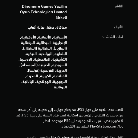
ج
الناشر:
Dinomore Games Yazilim
Oyun Teknolojileri Limited
م
Sirketi
الأنواع:
محاكاة, حركة, صالة ألعاب
ا
لغات الشاشة:
الأسبانية, الألمانية, الأوكرانية,
ل
الإنجليزية, الإيطالية, البرتغالية
(البرازيل), البرتغالية (البرتغال),
ي
البلغارية, البولندية, التركية,
التشيكية, الدانمركية, الروسية,
3
السويدية, الصينية (المبسطة),
العربية, الفرنسية (فرنسا),
8
الفنلندية, الكورية, المجرية,
النرويجية, الهولندية, اليابانية,
9
اليونانية
م
ن
للعب هذه اللعبة على جهاز PS5، قد يحتاج جهازك إلى تحديثه إلى آخر نسخة 
من برمجيات النظام. بالرغم من إمكانية لعب هذه اللعبة على جهاز PS5، قد 
ا
لا تكون بعض الميزات المتوفرة على PS4 موجودة. انظر 
‎PlayStation.com/bc لمزيد من التفاصيل.
ل
تنزيل هذا المنتج عرضة لشروط خدمة‫ PlayStation وشروط استخدام 