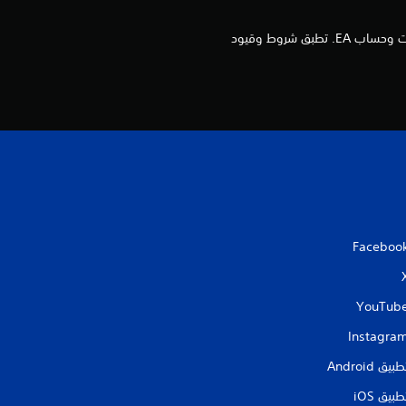
يلزم توفر EA SPORTS NHL 26 على منصة ملائمة (يُباع بصورة منفصلة) وجميع تحديثات اللعبة مع توفر اتصال بالإنترنت وحساب EA. تطبق شروط وقيود
Faceboo
YouTub
Instagra
طبيق Android‏
طبيق iOS‏