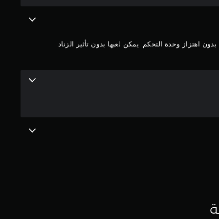
ون اهتزاز وحدة التحكم, يمكن لعبها بدون تأثير الزناد
ة