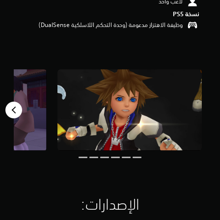
لاعب واحد
نسخة PS5‏
وظيفة الاهتزاز مدعومة (وحدة التحكم اللاسلكية DualSense‏)
الإصدارات:‏