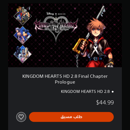
(
K
D
I
L
N
C
G
)
D
O
M
H
E
A
R
T
S
H
KINGDOM HEARTS HD 2.8 Final Chapter
D
Prologue
2
.
KINGDOM HEARTS HD 2.8
8
F
$44.99
i
n
a
طلب مسبق
l
C