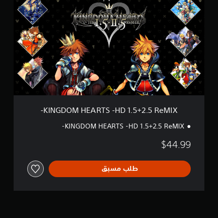
I
I
N
～
G
I
D
I
O
I
M
]
H
E
A
R
T
S
-
KINGDOM HEARTS -HD 1.5+2.5 ReMIX-
H
D
KINGDOM HEARTS -HD 1.5+2.5 ReMIX-
1
.
$44.99
5
+
2
طلب مسبق
.
5
R
e
M