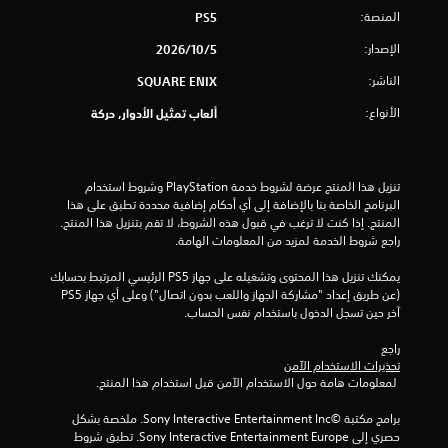
المنصة:
PS5
الإصدار:
5‏/10‏/2026
الناشر:
SQUARE ENIX
الأنواع:
ألعاب تمثيل الأدوار, حركة
تنزيل هذا المنتج عرضة لشروط خدمة‫ PlayStation وشروط استخدام 
البرنامج الخاصة بنا بالإضافة إلى أي أحكام إضافية محددة تطبق على هذا 
المنتج. إذا كنت لا ترغب في قبول هذه الشروط، لا تقم بتنزيل هذا المنتج. 
راجع شروط الخدمة لمزيد من المعلومات الهامة.
يمكنك تنزيل هذا المحتوى وتشغيله على جهاز PS5 الرئيسي المرتبط بحسابك 
(عن طريق إعداد "مشاركة الجهاز واللعب بدون اتصال") وعلى أي جهاز PS5 
آخر حين تسجل الدخول باستخدام نفس الحساب.
راجع 
تحذيرات الاستخدام الآمن
 لمعلومات هامة حول الاستخدام الآمن قبل استخدام هذا المنتج.
برامج مكتبة ©Sony Interactive Entertainment Inc. ملخصة بشكل 
حصري إلى Sony Interactive Entertainment Europe. تطبق شروط 