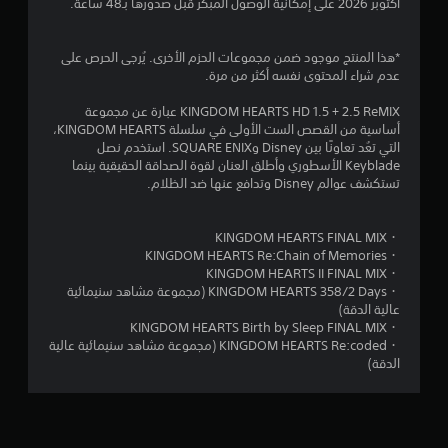
أكتوبر 2026 على إمكانية الوصول المبكر قبل صدورها بـ48 ساعة.
*هذا المنتج موجود ضمن مجموعات الحزم الأخرى. يُرجى الحرص على
عدم شراء المحتوى نفسه أكثر من مرة.
KINGDOM HEARTS HD 1.5 + 2.5 ReMIX عبارة عن مجموعة
أساسية من القصص الست الأولى في سلسلة KINGDOM HEARTS،
التي تعُد تعاونًا بين Disney وSQUARE ENIX. استخدم نصل
Keyblade الأسطوري وأطلق العنان لقوة الصداقة الحقيقية بينما
تستكشف عوالم Disney وتدافع عنها ضد الظلام.
・KINGDOM HEARTS FINAL MIX
・KINGDOM HEARTS Re:Chain of Memories
・KINGDOM HEARTS II FINAL MIX
・KINGDOM HEARTS 358/2 Days (مجموعة مشاهد سنيمائية
عالية الدقة)
・KINGDOM HEARTS Birth by Sleep FINAL MIX
・KINGDOM HEARTS Re:coded (مجموعة مشاهد سنيمائية عالية
الدقة)