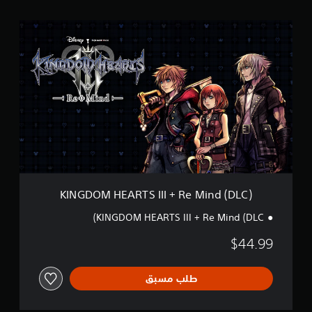
K
I
N
G
D
O
M
H
E
A
R
T
S
I
KINGDOM HEARTS III + Re Mind (DLC)
I
I
KINGDOM HEARTS III + Re Mind (DLC)
+
R
$44.99
e
M
i
طلب مسبق
n
d