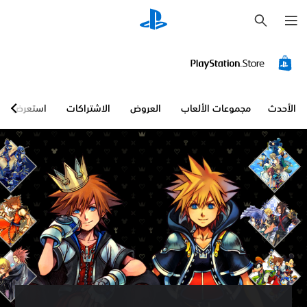
ب
ح
ث
الأحدث
مجموعات الألعاب
العروض
الاشتراكات
استعرض