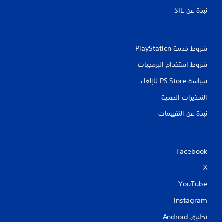
ن
نبذة عن SIE‏
ا
ل
ض
غ
شروط خدمة PlayStation‏
ط
أ
شروط استخدام البرمجيات
و
ا
سياسة PS Store للإلغاء
ل
ض
التحذيرات الصحية
غ
نبذة عن التقييمات
ط
ب
ا
س
ت
Facebook
م
X
ر
ا
YouTube
ر
ع
Instagram
ل
ى
تطبيق Android‏
أ