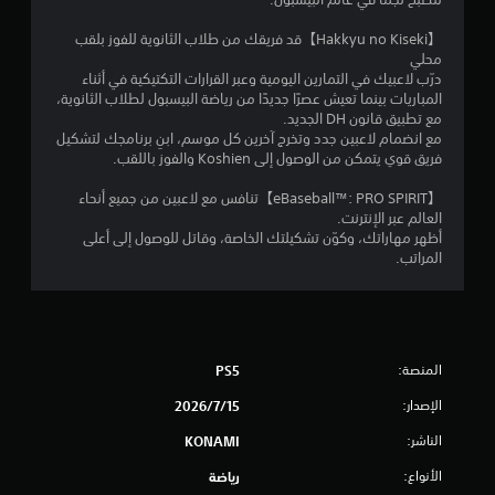
ت
ر
ع
【Hakkyu no Kiseki】قد فريقك من طلاب الثانوية للفوز بلقب
ة
محلي
أ
درّب لاعبيك في التمارين اليومية وعبر القرارات التكتيكية في أثناء
و
المباريات بينما تعيش عصرًا جديدًا من رياضة البيسبول لطلاب الثانوية،
خ
مع تطبيق قانون DH الجديد.
ل
مع انضمام لاعبين جدد وتخرج آخرين كل موسم، ابنِ برنامجك لتشكيل
ا
فريق قوي يتمكن من الوصول إلى Koshien والفوز باللقب.
ل
و
【eBaseball™: PRO SPIRIT】تنافس مع لاعبين من جميع أنحاء
ق
العالم عبر الإنترنت.
ت
أظهر مهاراتك، وكوّن تشكيلتك الخاصة، وقاتل للوصول إلى أعلى
م
المراتب.
ح
د
و
د
.
المنصة:
PS5
الإصدار:
15‏/7‏/2026
ي
م
الناشر:
KONAMI
ك
ن
الأنواع:
رياضة