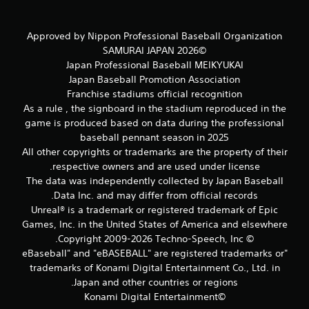
ت
ع
Approved by Nippon Professional Baseball Organization
د
د
©2026 SAMURAI JAPAN
ة
Japan Professional Baseball MEIKYUKAI
ف
Japan Baseball Promotion Association
ي
Franchise stadiums official recognition
ن
As a rule , the signboard in the stadium reproduced in the
ف
game is produced based on data during the professional
س
baseball pennant season in 2025
ا
All other copyrights or trademarks are the property of their
ل
respective owners and are used under license.
و
The data was independently collected by Japan Baseball
ق
Data Inc. and may differ from official records.
ت
Unreal® is a trademark or registered trademark of Epic
ي
Games, Inc. in the United States of America and elsewhere
م
© Copyright 2009-2026 Techno-Speech, Inc.
ك
"eBaseball" and "eBASEBALL" are registered trademarks or
ن
trademarks of Konami Digital Entertainment Co., Ltd. in
ك
ل
Japan and other countries or regions.
ع
©Konami Digital Entertainment
ب