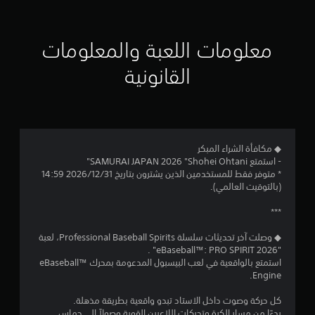
ج
ل
ب
ع
ع
و
ب
ل
معلومات اللعبة والمعلومات
ة
ى
م
و
ك
القانونية
ا
ي
م
ل
ف
ت
ي
ن
ن
ة
ق
ا
إ
ل
ل
ف
◆ مكافأة الشراء المبكر
ل
ج
ي
- استمتع SAMURAI JAPAN 2026 "Shohei Ohtani"
ع
ا
* متوفر فقط للمستخدمين الذين يشترون بتاريخ 2026/12/31 14:59
ب
م
ل
(بالتوقيت العالمي).
.
ق
ا
و
***
ا
ل
ئ
◆ وصلت آخر تحديثات سلسلة Professional Baseball Spirits، لعبة
م
"eBaseball™: PRO SPIRIT 2026" .
ي
ب
استمتع بالواقعية في لعب البيسبول المدعومة بمحرك eBaseball™
د
Engine.
و
4
ن
كل حركة وصوت داخل الاستاد تبدو واقعية بطريقة مذهلة.
ا
بدءًا من مسار الكرة وتحركات اللاعبين القوية وصولاً إلى حماس