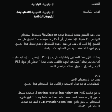
ل
الصوت:
الإنجليزية, اليابانية
ع
ب
لغات الشاشة:
الإنجليزية, الصينية (التقليدية),
ه
الكورية, اليابانية
ا
ب
د
تنزيل هذا المنتج عرضة لشروط خدمة‫ PlayStation وشروط استخدام 
و
البرنامج الخاصة بنا بالإضافة إلى أي أحكام إضافية محددة تطبق على هذا 
ن
المنتج. إذا كنت لا ترغب في قبول هذه الشروط، لا تقم بتنزيل هذا المنتج. 
ا
راجع شروط الخدمة لمزيد من المعلومات الهامة.
ل
ض
يمكنك تنزيل هذا المحتوى وتشغيله على جهاز PS5 الرئيسي المرتبط بحسابك 
غ
(عن طريق إعداد "مشاركة الجهاز واللعب بدون اتصال") وعلى أي جهاز PS5 
ط
آخر حين تسجل الدخول باستخدام نفس الحساب.
ع
ل
راجع 
تحذيرات الاستخدام الآمن
ى
 لمعلومات هامة حول الاستخدام الآمن قبل استخدام هذا المنتج.
أ
ز
برامج مكتبة ©Sony Interactive Entertainment Inc. ملخصة بشكل 
ر
حصري إلى Sony Interactive Entertainment Europe. تطبق شروط 
ا
استخدام البرنامج، راجع eu.playstation.com/legal لمعرفة حقوق 
ر
الاستخدام الكاملة.
م