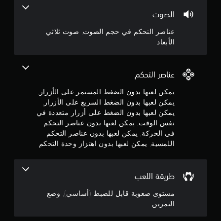
4
ر
ل
الصوت
ا
ي
.
ع
ع
عناصر التحكم في حجم الصوت, صوت ثلاثي
و
ع
1
الأبعاد
ا
ل
ق
ى
9
ب
ا
ل
عناصر التحكم
ن
ل
ه
أ
ا
يمكن لعبها بدون الضغط المستمر على الأزرار,
ج
ز
ط
يمكن لعبها بدون الضغط السريع على الأزرار,
و
ر
يمكن لعبها بدون الضغط على أزرار متعددة في
و
ا
ا
نفس الوقت, يمكن لعبها بدون عناصر التحكم
ل
ر
م
ا
في الحركة, يمكن لعبها بدون عناصر التحكم
ي
ل
اللمسية, يمكن لعبها بدون اهتزاز وحدة التحكم
م
م
ل
ك
ع
ن
ن
ب
ك
طريقة اللعب
ة
ل
5
ل
ع
مستوى صعوبة قابل للضبط (أساسي), وضع
ل
ب
ت
التمرين
ن
ا
د
ل
ر