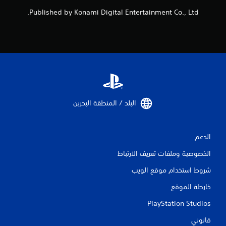
ا
Published by Konami Digital Entertainment Co., Ltd.
ل
ل
ع
ب
ة
و
ا
ل
ت
ن
البلد / المنطقة البحرين‏
ق
ل
ف
ي
الدعم
ا
ل
الخصوصية وملفات تعريف الارتباط
ق
شروط استخدام موقع الويب
و
ا
خارطة الموقع
ئ
م
PlayStation Studios
ب
د
قانوني
و