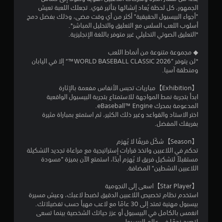
6
ل
الجمهور، كل لحظة يُعاد إنشائها بتأثير قوي. تجعلك اللعبة تعيش
ح
"أجواء البيسبول الحقيقية" أكثر من أي وقت مضى، وذلك بفضل دمج
2
ا
أسلوب اللعب السلس مع التعليق والتحليل المباشر*.
ج
*التعليق الصوتي التحليلي غير متوفر باللغة الإنجليزية.
م
ة
إ
◆ مجموعة متنوعة من أنماط اللعب
ن
ل
*لن يتوفر ”2026 WORLD BASEBALL CLASSIC™“ إلا في اليابان
ى
ومنطقة آسيا.
ا
ا
ل
【Exhibition】مباريات تحبس الأنفاس مفعمة بالإثارة
ل
ض
ابدأ بتجربة نمط المواجهة للاستمتاع بتجربة البيسبول الواقعية
غ
المدعومة بمحرك eBaseball™ Engine.
ت
ط
اختر الاستاد والقواعد وغير ذلك الكثير، ثم استمتع بمباراة مثيرة
ع
بفريقك المفضل.
ق
ل
ى
【Season】شكّل فريقًا لا يُهزم
ي
ا
تحكم في اللاعبين واتخذ قرارات إستراتيجية مع مراعاة تجديد التشكيلة
ل
مستقبلاً لتشكيل فريق لا يُهزم أبدًا، استمتع الآن بميزة "مسودة
ي
أ
اللاعبين النشطين" المضافة.
ز
م
ر
【Star Player】اسعى إلى النجومية
ا
استخدم نظام تخصيص اللاعبين الدقيق لضبط لاعبك، وعيش مسيرة
ا
ر
بيسبول مهنية تمتد إلى 30 عامًا مع لاعب مهيأ حسب تفضيلاتك.
ب
انغمس بالكامل في البيسبول أو عزز حياتك الشخصية بينما تسعى
س
لتصبح نجمًا في عالم البيسبول.