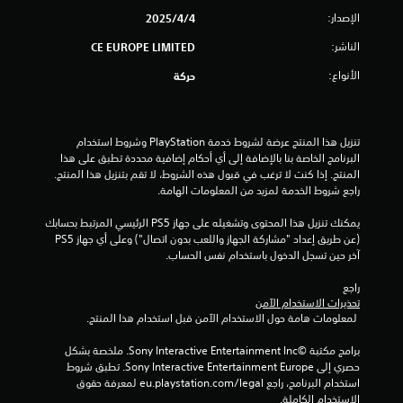
و
الإصدار:
4‏/4‏/2025
م
الناشر:
CE EUROPE LIMITED
الأنواع:
حركة
م
ن
تنزيل هذا المنتج عرضة لشروط خدمة‫ PlayStation وشروط استخدام 
إ
البرنامج الخاصة بنا بالإضافة إلى أي أحكام إضافية محددة تطبق على هذا 
المنتج. إذا كنت لا ترغب في قبول هذه الشروط، لا تقم بتنزيل هذا المنتج. 
ج
راجع شروط الخدمة لمزيد من المعلومات الهامة.
م
يمكنك تنزيل هذا المحتوى وتشغيله على جهاز PS5 الرئيسي المرتبط بحسابك 
(عن طريق إعداد "مشاركة الجهاز واللعب بدون اتصال") وعلى أي جهاز PS5 
ا
آخر حين تسجل الدخول باستخدام نفس الحساب.
ل
راجع 
تحذيرات الاستخدام الآمن
ي
 لمعلومات هامة حول الاستخدام الآمن قبل استخدام هذا المنتج.
1
برامج مكتبة ©Sony Interactive Entertainment Inc. ملخصة بشكل 
حصري إلى Sony Interactive Entertainment Europe. تطبق شروط 
8
استخدام البرنامج، راجع eu.playstation.com/legal لمعرفة حقوق 
الاستخدام الكاملة.