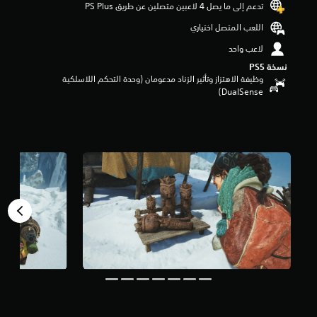
تدعم إلى ما يصل 4 لاعبين متصلين عن طريق PS Plus‏
م
م
اللعب المتصل اختياري
ن
لاعب واحد
5
ن
نسخة PS5‏
ج
وظيفة الاهتزاز وتأثير الزناد مدعومان (وحدة التحكم اللاسلكية
و
DualSense‏)
م
م
ن
إ
ج
م
ا
ل
ي
1
8
0
م
ن
ا
ل
ت