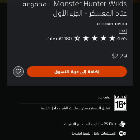
Monster Hunter Wilds - مجموعة 
عتاد المعسكر - الجزء الأول
CE EUROPE LIMITED
PS5
4.65
م
ت
و
$2.29
س
ط
ا
إضافة إلى عربة التسوق
ل
ت
ق
ي
ي
عنف حاد
م
4
تفاعل المستخدمين, عمليات الشراء داخل اللعبة
.
6
5
ن
المشتريات داخل اللعبة اختيارية
ج
و