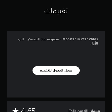
ق
ي
تقييمات
ي
م
ا
ت
Monster Hunter Wilds - مجموعة عتاد المعسكر - الجزء
الأول
سجل الدخول للتقييم
م
4.65
تقييمات اللاعبين عالميًا