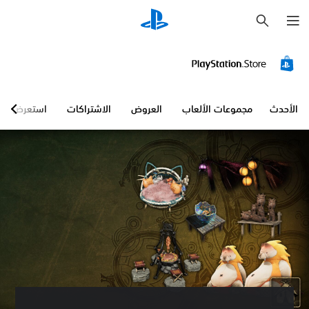
ب
ح
ث
الأحدث
مجموعات الألعاب
العروض
الاشتراكات
استعرض