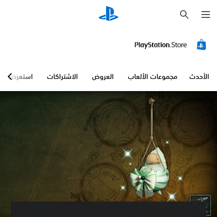
ب
ح
ث
الأحدث
مجموعات الألعاب
العروض
الاشتراكات
استعرض