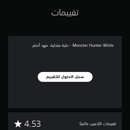
ي
ي
تقييمات
م
ا
ت
Monster Hunter Wilds - حلية متدلية: مهد أخضر
سجل الدخول للتقييم
م
4.53
تقييمات اللاعبين عالميًا