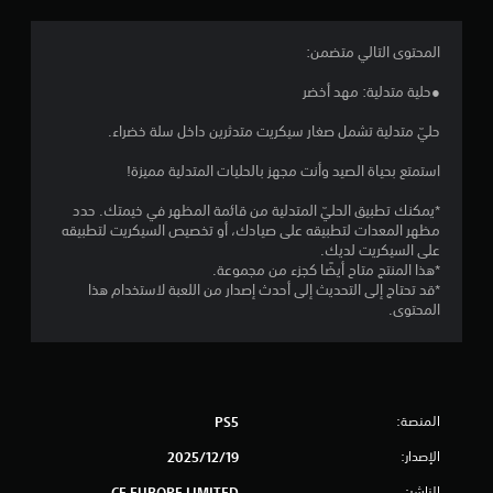
.
5
المحتوى التالي متضمن:
3
●حلية متدلية: مهد أخضر
ن
حليّ متدلية تشمل صغار سيكريت متدثرين داخل سلة خضراء.
ج
استمتع بحياة الصيد وأنت مجهز بالحليات المتدلية مميزة!
و
*يمكنك تطبيق الحليّ المتدلية من قائمة المظهر في خيمتك. حدد
مظهر المعدات لتطبيقه على صيادك، أو تخصيص السيكريت لتطبيقه
م
على السيكريت لديك.
*هذا المنتج متاح أيضًا كجزء من مجموعة.
م
*قد تحتاج إلى التحديث إلى أحدث إصدار من اللعبة لاستخدام هذا
المحتوى.
ن
5
ن
المنصة:
PS5
ج
الإصدار:
19‏/12‏/2025
الناشر:
CE EUROPE LIMITED