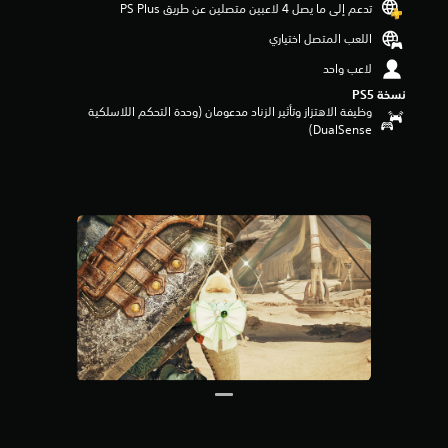
تدعم إلى ما يصل 4 لاعبين متصلين عن طريق PS Plus‏
م
م
اللعب المتصل اختياري
ن
لاعب واحد
5
ن
نسخة PS5‏
ج
وظيفة الاهتزاز وتأثير الزناد مدعومان (وحدة التحكم اللاسلكية
و
DualSense‏)
م
م
ن
إ
ج
م
ا
ل
ي
1
9
م
ن
ا
ل
ت
ق