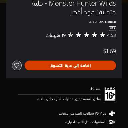
Monster Hunter Wilds - حلية 
متدلية: مهد أخضر
CE EUROPE LIMITED
PS5
4.53
م
ت
و
$1.69
س
ط
ا
إضافة إلى عربة التسوق
ل
ت
ق
ي
ي
عنف حاد
م
4
تفاعل المستخدمين, عمليات الشراء داخل اللعبة
.
5
3
ن
المشتريات داخل اللعبة اختيارية
ج
و