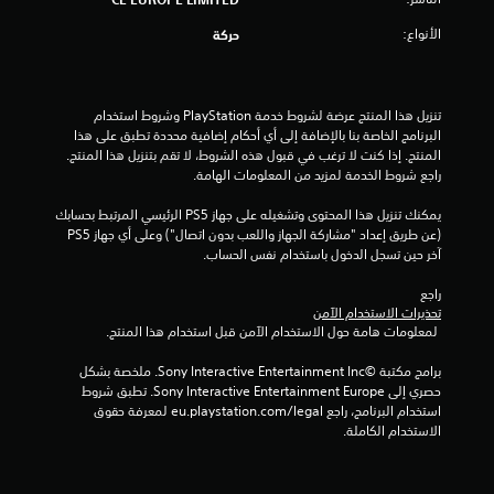
و
الأنواع:
حركة
م
م
تنزيل هذا المنتج عرضة لشروط خدمة‫ PlayStation وشروط استخدام 
ن
البرنامج الخاصة بنا بالإضافة إلى أي أحكام إضافية محددة تطبق على هذا 
المنتج. إذا كنت لا ترغب في قبول هذه الشروط، لا تقم بتنزيل هذا المنتج. 
إ
راجع شروط الخدمة لمزيد من المعلومات الهامة.
ج
يمكنك تنزيل هذا المحتوى وتشغيله على جهاز PS5 الرئيسي المرتبط بحسابك 
(عن طريق إعداد "مشاركة الجهاز واللعب بدون اتصال") وعلى أي جهاز PS5 
م
آخر حين تسجل الدخول باستخدام نفس الحساب.
ا
راجع 
تحذيرات الاستخدام الآمن
ل
 لمعلومات هامة حول الاستخدام الآمن قبل استخدام هذا المنتج.
ي
برامج مكتبة ©Sony Interactive Entertainment Inc. ملخصة بشكل 
حصري إلى Sony Interactive Entertainment Europe. تطبق شروط 
1
استخدام البرنامج، راجع eu.playstation.com/legal لمعرفة حقوق 
الاستخدام الكاملة.
9