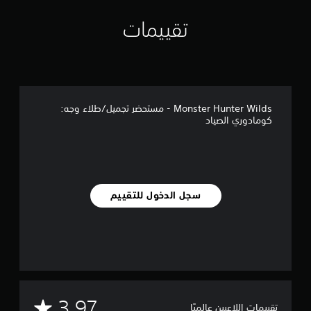
ي
ي
تقييمات
م
ا
ت
Monster Hunter Wilds - مستحضر تجميل/طلاء وجه:
كومادوري الصياد
سجل الدخول للتقييم
م
3.97
تقييمات اللاعبين عالميًا