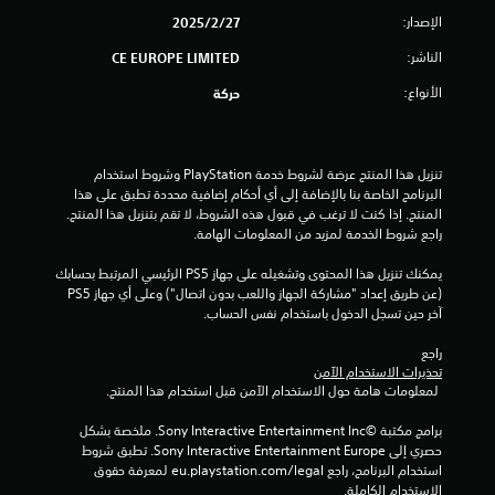
و
الإصدار:
27‏/2‏/2025
م
الناشر:
CE EUROPE LIMITED
الأنواع:
حركة
م
ن
تنزيل هذا المنتج عرضة لشروط خدمة‫ PlayStation وشروط استخدام 
إ
البرنامج الخاصة بنا بالإضافة إلى أي أحكام إضافية محددة تطبق على هذا 
المنتج. إذا كنت لا ترغب في قبول هذه الشروط، لا تقم بتنزيل هذا المنتج. 
ج
راجع شروط الخدمة لمزيد من المعلومات الهامة.
م
يمكنك تنزيل هذا المحتوى وتشغيله على جهاز PS5 الرئيسي المرتبط بحسابك 
(عن طريق إعداد "مشاركة الجهاز واللعب بدون اتصال") وعلى أي جهاز PS5 
ا
آخر حين تسجل الدخول باستخدام نفس الحساب.
ل
راجع 
تحذيرات الاستخدام الآمن
ي
 لمعلومات هامة حول الاستخدام الآمن قبل استخدام هذا المنتج.
6
برامج مكتبة ©Sony Interactive Entertainment Inc. ملخصة بشكل 
حصري إلى Sony Interactive Entertainment Europe. تطبق شروط 
2
استخدام البرنامج، راجع eu.playstation.com/legal لمعرفة حقوق 
الاستخدام الكاملة.