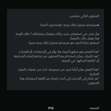
.
9
المحتوى التالي متضمن:
7
●مستحضر تجميل/طلاء وجه: كومادوري الصياد
ن
هل ترغب في استعراض مدى جرأتك وقوتك ونشاطك؟ طلاء الوجه
هذا يفعل ذلك بالضبط.
ج
استمتع بحياة الصيد مع مستحضر تجميل/طلاء وجه مميز!
و
*هذا العنصر يغير مظهر الصياد ولا يؤثر في الإحصاءات أو القدرات.
*بعد الشراء، يمكن استخدام هذا المحتوى من شاشة إنشاء الشخصية
م
أو "قائمة المظهر" في الخيمة.
م
*هذا المنتج متاح أيضًا كجزء من مجموعة. احذر من عمليات الشراء
المكررة.
ن
*قد تحتاج إلى التحديث إلى أحدث إصدار من اللعبة لاستخدام هذا
المحتوى.
5
ن
ج
المنصة:
PS5