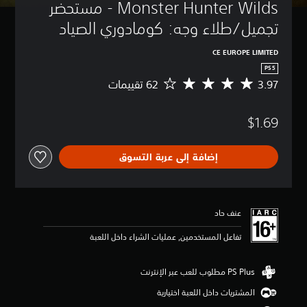
Monster Hunter Wilds - مستحضر 
تجميل/طلاء وجه: كومادوري الصياد
CE EUROPE LIMITED
PS5
3.97
م
ت
و
$1.69
س
ط
ا
إضافة إلى عربة التسوق
ل
ت
ق
ي
ي
عنف حاد
م
3
تفاعل المستخدمين, عمليات الشراء داخل اللعبة
.
9
7
ن
المشتريات داخل اللعبة اختيارية
ج
و