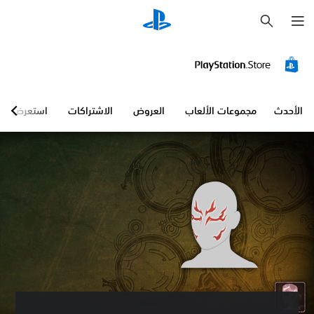
ب
ح
ث
الأحدث
مجموعات الألعاب
العروض
الاشتراكات
استعرض