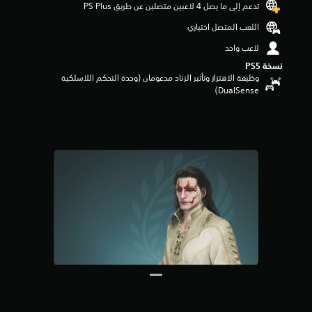
تدعم إلى ما يصل 4 لاعبين متصلين عن طريق PS Plus‏
م
م
اللعب المتصل اختياري
ن
لاعب واحد
5
ن
نسخة PS5‏
ج
وظيفة الاهتزاز وتأثير الزناد مدعومان (وحدة التحكم اللاسلكية
و
DualSense‏)
م
م
ن
إ
ج
م
ا
ل
ي
6
2
م
ن
ا
ل
ت
ق