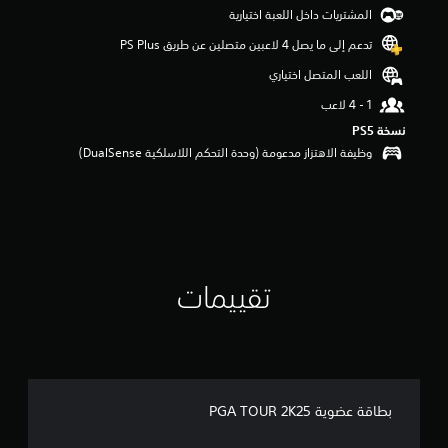
و
المشتريات داخل اللعبة اختيارية
م
تدعم إلى ما يصل 4 لاعبين متصلين عن طريق PS Plus‏
م
ن
اللعب المتصل اختياري
5
ن
ج
نسخة PS5‏
و
وظيفة الاهتزاز مدعومة (وحدة التحكم اللاسلكية DualSense‏)
م
م
ن
إ
ج
م
ا
ل
تقييمات
ي
1
6
م
ن
ا
ل
بطاقة عضوية PGA TOUR 2K25
ت
ق