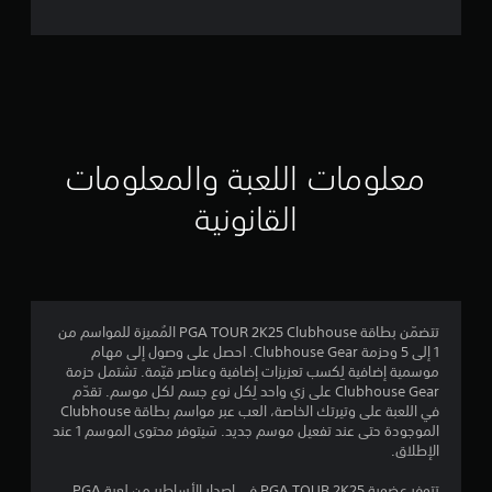
ل
ت
ق
ي
ي
معلومات اللعبة والمعلومات
م
القانونية
3
.
9
تتضمّن بطاقة PGA TOUR 2K25 Clubhouse المُميزة للمواسم من
1 إلى 5 وحزمة Clubhouse Gear. احصل على وصول إلى مهام
4
موسمية إضافية لِكسب تعزيزات إضافية وعناصر قيّمة. تشتمل حزمة
Clubhouse Gear على زي واحد لِكل نوع جسم لكل موسم. تقدّم
ن
في اللعبة على وتيرتك الخاصة، العب عبر مواسم بطاقة Clubhouse
الموجودة حتى عند تفعيل موسم جديد. سَيتوفر محتوى الموسم 1 عند
ج
الإطلاق.
تتوفر عضوية PGA TOUR 2K25 في إصدار الأساطير من لعبة PGA