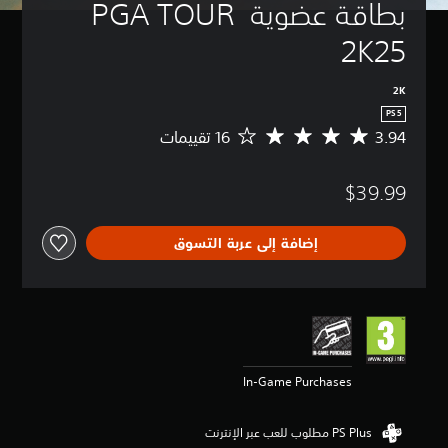
بطاقة عضوية PGA TOUR 
2K25
2K
PS5
3.94
م
ت
و
$39.99
س
ط
ا
إضافة إلى عربة التسوق
ل
ت
ق
ي
ي
م
3
.
In-Game Purchases
9
4
ن
ج