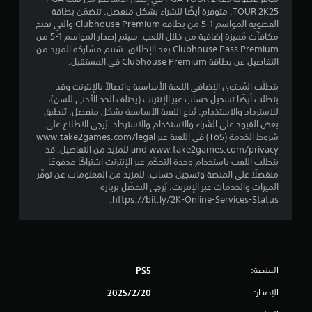
و
TOUR 2K25. متوفرة أيضًا للشراء بشكل منفصل. تتضمّن بطاقة
م
العضوية المواسم 1-5 من بطاقة Clubhouse Premium والتي تفتح
مكافآت مُميزة إضافية من خلال اللعب. سيتم إصدار المواسم 1-5 من
م
Clubhouse Pass Premium بعد الإطلاق. سَتتم مشاركة المزيد من
التفاصيل عن بطاقة Clubhouse Premium في المستقبل.
ن
يتطلّب المُحتوى الإضافي اللعبة الأساسية واتصالاً بالإنترنت وقد
5
يتطلب أيضًا تسجيل حساب عبر الإنترنت (يختلف الحد الأدنى للسن)،
للاسترداد والاستخدام. تُباع اللعبة الأساسية بشكل منفصل. تَنطبق
ن
بعض القيود على الشراء والاستخدام والاسترداد. يُرجى الاطلاع على
شروط الخدمة (ToS) في اللعبة عبر www.take2games.com/legal
and www.take2games.com/privacy للمزيد من التفاصيل. قد
ج
يتطلّب اللعب باستخدام وحدة التحكّم عبر الإنترنت اشتراكًا مدفوعًا
منفصلًا على المنصة وتسجيل حساب. للمزيد من المعلومات عن توفّر
و
الميزات والخدمات عبر الإنترنت، يُرجى التفضّل بزيارة
https://bit.ly/2K-Online-Services-Status.
م
م
ن
المنصة:
PS5
إ
الإصدار:
20‏/2‏/2025
ج