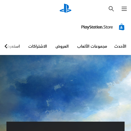
ب
ح
ث
الأحدث
مجموعات الألعاب
العروض
الاشتراكات
استعرض