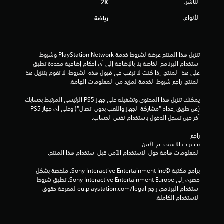
الناشر:
2K
م
الأنواع:
رياضة
ا
ل
تنزيل هذا المنتج عرضة لشروط خدمة PlayStation Network وشروط 
استخدام البرنامج الخاصة بنا بالإضافة إلى أي أحكام إضافية محددة تطبق 
ي
على هذا المنتج. إذا كنت لا ترغب في قبول هذه الشروط، لا تقوم بتنزيل هذا 
المنتج. راجع شروط الخدمة لمزيد من المعلومات الهامة.
1
يمكنك تنزيل هذا المحتوى وتشغيله على جهاز PS5 الرئيسي المرتبط بحسابك 
6
(عن طريق إعداد "مشاركة الجهاز واللعب بدون اتصال") وعلى أي جهاز PS5 
آخر حين تسجل الدخول باستخدام نفس الحساب.
م
راجع 
ن
تحذيرات الاستخدام الآمن
 لمعلومات هامة حول الاستخدام الآمن قبل استخدام هذا المنتج.
ا
برامج مكتبة ©Sony Interactive Entertainment Inc. ملخصة بشكل 
ل
حصري إلى Sony Interactive Entertainment Europe. تطبق شروط 
استخدام البرنامج، راجع eu.playstation.com/legal لمعرفة حقوق 
الاستخدام الكاملة.
ت
ق