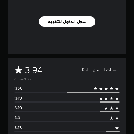
ي
ي
م
ا
سجل الدخول للتقييم
ت
م
3.94
تقييمات اللاعبين عالميًا
ت
و
س
ط
ا