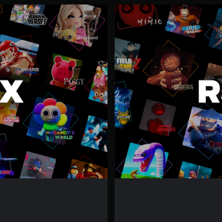
R
o
b
l
o
x