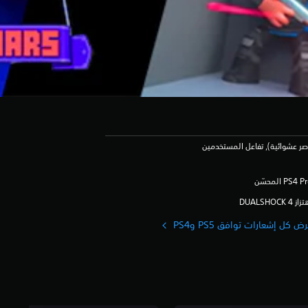
صر عشوائية), تفاعل المستخدمين
ز DUALSHOCK 4‏
ض كل إشعارات توافق PS5 وPS4‏