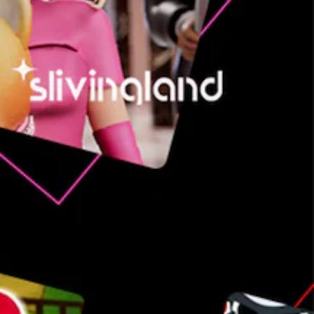
ص
و
ت
ي
م
ك
ن
ك
خ
ف
ض
و
ك
ت
م
أ
ح
ج
ا
م
ص
و
ت