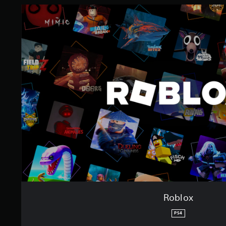
Roblox
PS4