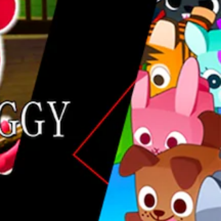
ف
ر
د
ي
ة
.