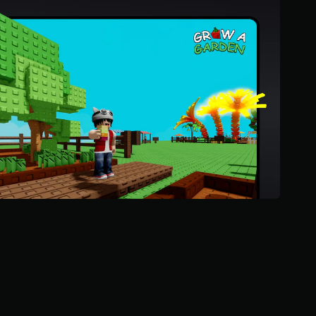
ن
ج
و
م
م
ن
إ
ج
م
ا
ل
ي
1
م
ل
ي
و
ن
م
ن
ا
ل
ت
ق