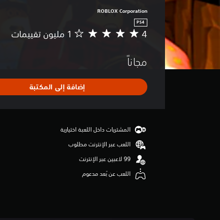
ROBLOX Corporation
PS4
4
م
ت
و
مجاناً
س
ط
ا
إضافة إلى المكتبة
ل
ت
ق
ي
ي
المشتريات داخل اللعبة اختيارية
م
اللعب عبر الإنترنت مطلوب
4
ن
ج
اللعب عن بُعد مدعوم
و
م
م
ن
5