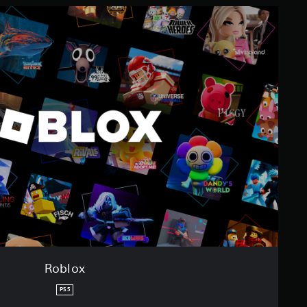
ي
R
ي
o
م
b
ا
l
ت
o
x
Roblox
PS5