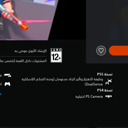
الإرشاد الأبوي موصى به
المشتريات داخل اللعبة (تتضمن عنا
نسخة PS5‏
وظيفة الاهتزاز وتأثير الزناد مدعومان (وحدة التحكم اللاسلكية
اهتزا
DualSense‏)
نسخة PS4‏
عر