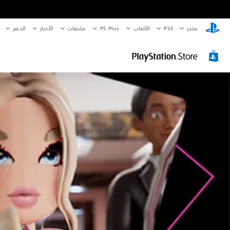
ع
متجر
PS5‏
الألعاب
PS Plus
ملحقات
الأخبار
الدعم
ن
ا
ص
ر
ا
ل
ت
ح
ك
م
ف
ي
ح
ج
م
ا
ل