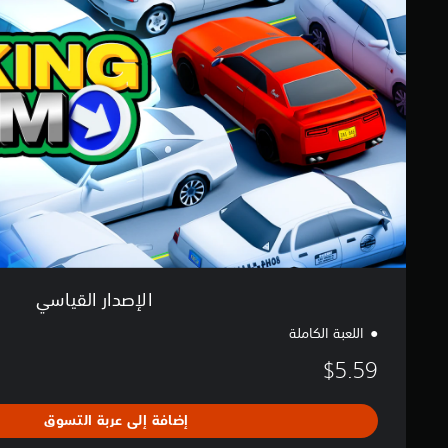
د
ي
ا
م
ر
ا
ا
ت
ل
ق
ي
ا
س
ي
الإصدار القياسي
اللعبة الكاملة
$5.59
إضافة إلى عربة التسوق