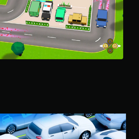
ن
5
ن
ج
و
م
م
ن
إ
ج
م
ا
ل
ي
3
4
م
ن
ا
ا
ل
ل
ت
إ
ق
ص
ي