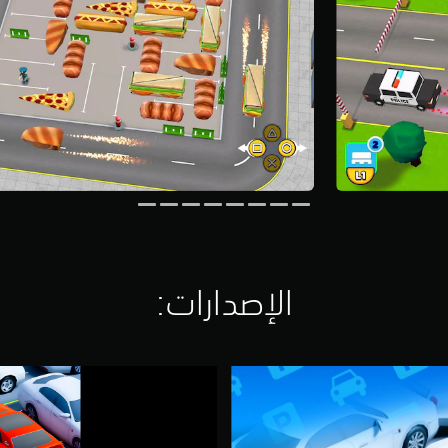
الإصدارات:‏
P
a
r
k