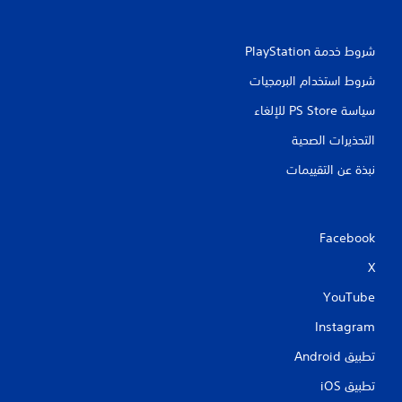
ا
ج
ة
شروط خدمة PlayStation‏
إ
ل
شروط استخدام البرمجيات
ى
ا
سياسة PS Store للإلغاء
س
ت
التحذيرات الصحية
خ
نبذة عن التقييمات
د
ا
م
ع
ن
Facebook
ا
ص
X
ر
YouTube
ا
ل
Instagram
ت
ح
تطبيق Android‏
ك
م
تطبيق iOS‏
ا