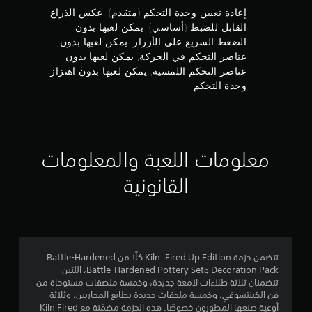
.
ه
إعادة تعيين وحدة التحكم (متقدم), عكس الذراع
ن
ي
القابل للضبط (أساسي), يمكن لعبها بدون
ل
ي
ق
ج
الضغط السريع على الأزرار, يمكن لعبها بدون
م
ر
عناصر التحكم في الحركة, يمكن لعبها بدون
ك
ا
و
عناصر التحكم اللمسية, يمكن لعبها بدون اهتزاز
ن
ء
وحدة التحكم
ل
ت
م
ه
ع
ا
ب
م
.
ه
ن
ا
معلومات اللعبة والمعلومات
ب
إ
د
القانونية
و
ج
ن
ع
م
ن
ا
ا
ص
تتضمن حزمة Kiln: Fired Up Edition كلًا من Battle-Hardened
Decoration Pack وBattle-Hardened Pottery Set، اللتين
ر
ل
تتضمنان ثلاثة طلاءات لامعة جديدة، وخمسة ملصقات مستوحاة من
ا
فن الكينتسوغي، وخمسة ملحقات جديدة بطابع المحاربين، وثلاثة
ي
ل
أوعية صنعها المطورون خصوصًا. هذه الحزمة مضمّنة مع Kiln Fired