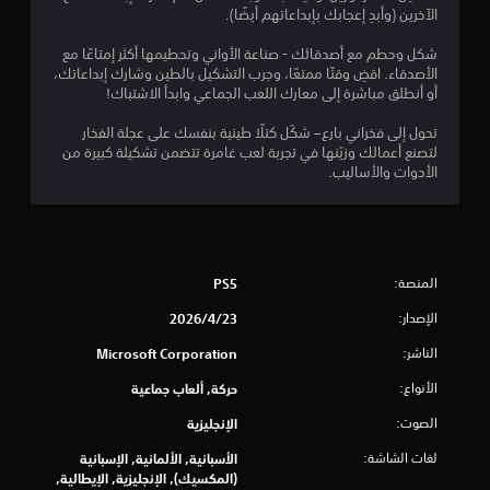
ا
ب
الآخرين (وأبدِ إعجابك بإبداعاتهم أيضًا).
ة
ب
شكل وحطم مع أصدقائك - صناعة الأواني وتحطيمها أكثر إمتاعًا مع
ت
د
الأصدقاء. اقضِ وقتًا ممتعًا، وجرب التشكيل بالطين وشارك إبداعاتك،
و
أو أنطلق مباشرة إلى معارك اللعب الجماعي وابدأ الاشتباك!
ن
ا
تحول إلى فخراني بارع– شكّل كتلًا طينية بنفسك على عجلة الفخار
ل
لتصنع أعمالك وزيّنها في تجربة لعب غامرة تتضمن تشكيلة كبيرة من
ح
الأدوات والأساليب.
ا
ج
ة
إ
ل
المنصة:
PS5
ى
ا
الإصدار:
23‏/4‏/2026
س
ت
الناشر:
Microsoft Corporation
خ
الأنواع:
د
حركة, ألعاب جماعية
ا
الصوت:
الإنجليزية
م
ع
لغات الشاشة:
الأسبانية, الألمانية, الإسبانية
ن
(المكسيك), الإنجليزية, الإيطالية,
ا