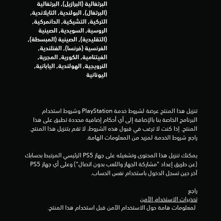
البرتغالية (البرازيل), البرتغالية
ص
(البرتغال), البولندية, التايلاندية,
ر
التركية, التشيكية, الدانمركية,
ا
الروسية, السويدية, الصينية
ل
(التقليدية), الصينية (المبسطة),
ت
الفرنسية (فرنسا), الفنلندية,
ح
الفيتنامية, الكورية, المجرية,
ك
النرويجية, الهولندية, اليابانية,
م
اليونانية
ف
ي
ا
ل
تنزيل هذا المنتج عرضة لشروط خدمة‫ PlayStation وشروط استخدام 
ح
البرنامج الخاصة بنا بالإضافة إلى أي أحكام إضافية محددة تطبق على هذا 
ر
المنتج. إذا كنت لا ترغب في قبول هذه الشروط، لا تقم بتنزيل هذا المنتج. 
ك
راجع شروط الخدمة لمزيد من المعلومات الهامة.
ة
.
يمكنك تنزيل هذا المحتوى وتشغيله على جهاز PS5 الرئيسي المرتبط بحسابك 
(عن طريق إعداد "مشاركة الجهاز واللعب بدون اتصال") وعلى أي جهاز PS5 
ي
آخر حين تسجل الدخول باستخدام نفس الحساب.
م
راجع 
ك
تحذيرات الاستخدام الآمن
ن
 لمعلومات هامة حول الاستخدام الآمن قبل استخدام هذا المنتج.
ل