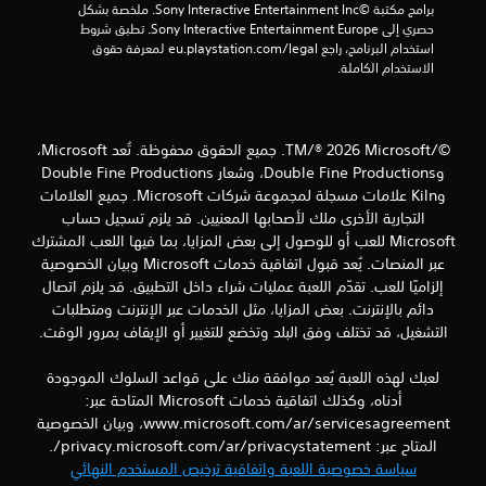
ع
برامج مكتبة ©Sony Interactive Entertainment Inc. ملخصة بشكل 
ب
حصري إلى Sony Interactive Entertainment Europe. تطبق شروط 
ه
استخدام البرنامج، راجع eu.playstation.com/legal لمعرفة حقوق 
ا
الاستخدام الكاملة.
ب
د
و
©/TM/® 2026 Microsoft. جميع الحقوق محفوظة. تُعد Microsoft،
ن
وDouble Fine Productions، وشعار Double Fine Productions
ع
وKiln علامات مسجلة لمجموعة شركات Microsoft. جميع العلامات
ن
التجارية الأخرى ملك لأصحابها المعنيين. قد يلزم تسجيل حساب
ا
Microsoft للعب أو للوصول إلى بعض المزايا، بما فيها اللعب المشترك
ص
ر
عبر المنصات. يُعد قبول اتفاقية خدمات Microsoft وبيان الخصوصية
ا
إلزاميًا للعب. تقدّم اللعبة عمليات شراء داخل التطبيق. قد يلزم اتصال
ل
دائم بالإنترنت. بعض المزايا، مثل الخدمات عبر الإنترنت ومتطلبات
ت
التشغيل، قد تختلف وفق البلد وتخضع للتغيير أو الإيقاف بمرور الوقت.
ح
ك
لعبك لهذه اللعبة يُعد موافقة منك على قواعد السلوك الموجودة
م
أدناه، وكذلك اتفاقية خدمات Microsoft المتاحة عبر:
ا
www.microsoft.com/ar/servicesagreement، وبيان الخصوصية
ل
المتاح عبر: privacy.microsoft.com/ar/privacystatement/.
ل
سياسة خصوصية اللعبة واتفاقية ترخيص المستخدم النهائي
م