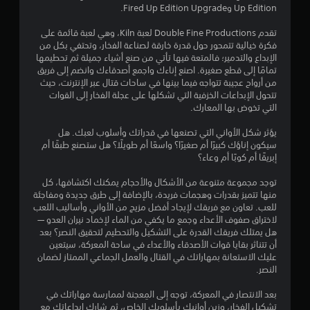
ت
Up Edition وFired Up Edition Upgrade.
1
ح
ك
تقدم Double Fine Productions لعبة Kiln، وهي لعبة قائمة على
2
م
فكرة خيالية تتمحور حول قدرة خارقة لصناعة الفخار، وتحتفي بكل من
ف
الإبداع والتدمير؛ فالمتعة فيها تأتي من صنع أشياء جميلة ثم تحطيمها
1
ي
تمامًا إلى قطع صغيرة. اصنع إناءك واجمع أصدقاءك وانضم إلى فريق
من أرواح عجيبة تتواجه فيما بينها في ساحات قتال عبر الإنترنت، حيث
ا
م
تتحول الإبداعات الخزفية التي تشكلها على عجلة الفخار إلى القوات
ل
التي تخوض بها المعارك.
ح
ن
ر
يؤثر شكل الأواني التي تصنعها في قدراتك وأسلوب لعبك. هل
ك
ا
سيكون إناؤك كبيرًا أم صغيرًا؟ واسعًا أم طويلًا؟ هل ستصنع طبقًا أم
ة
إبريقًا أم كوبًا أم وعاء؟
ل
ي
م
توجد مجموعة متنوعة من الأشكال والأحجام يمكنك اكتشافها، كل
ت
ك
منها تتميز بقدرات وهجمات فريدة، بالإضافة إلى طرق جديدة ومفاجئة
ن
للعب. تعاون مع فريقك لإيجاد أفضل مزيج من الأواني وأساليب اللعب
ق
ك
لاختراق صفوف الأعداء وجمع ما يكفي من الماء لإخماد نيران العدو —
ل
هل يمتلك فريقك القدرة على التشكيل والتحطيم لتحقيق النصر؟ بعد
ي
ع
أن تتناثر بقايا قوات الأصدقاء والأعداء في ساحة المعركة، سيتعين
ب
عليك الاستعانة بمهاراتك في القتال والعمل الجماعي الممتاز لضمان
ي
ا
النصر.
ل
م
ل
بعد الانتصار في المعركة، توجه إلى المِعجنة لممارسة مهاراتك في
ع
تشكيل الفخار، وزين أوانيك بأسلوبك الخاص، ثم شارك إبداعاتك مع