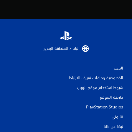
س
ي
ة
ي
م
ك
ن
ك
البلد / المنطقة البحرين‏
ل
ع
ب
ا
الدعم
ل
ل
الخصوصية وملفات تعريف الارتباط
ع
ب
شروط استخدام موقع الويب
ة
خارطة الموقع
ب
د
PlayStation Studios
و
ن
قانوني
ا
ل
نبذة عن SIE‏
ح