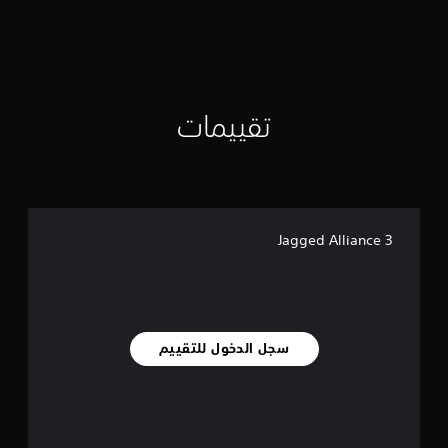
ق
ي
ي
م
ا
ت
تقييمات
Jagged Alliance 3
سجل الدخول للتقييم