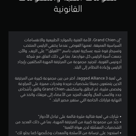
م
القانونية
4
.
3
"إن Grand Chien، الأمة الغنية بالموارد الطبيعية والانقسامات
السياسية العميقة، تعمها الفوضى عندما يختفي الرئيس المنتخب
1
وتسيطر قوة شبه عسكرية تعرف باسم ""الفيلق"" على الريف. والآن،
جمعت أسرة الرئيس كل مواردها، بما في ذلك اتفاق مع شركة
ن
أدونيس القوية، لتجنيد مجموعة من المرتزقة المهرة المكلفين بإيجاد
الرئيس وإعادة النظام إلى البلد.
ج
في لعبة Jagged Alliance 3، اختر من بين مجموعة كبيرة من المرتزقة
و
الذين يتمتعون جميعًا بشخصيات فريدة وقدرات مميزة على المراوغة
وقصص مثيرة، ثم انطلق واستكشف Grand Chien والتقِ بأشخاص
م
جدد واكسب المال وأضِف المزيد من الأعضاء إلى فريقك واتخذ في
النهاية قراراتك الخاصة التي ستقرر مصير البلد. "
م
ن
• شارك في لعبة قتالية مثيرة قائمة على تبادل الأدوار"
• جنِّد من مجموعة كبيرة من المرتزقة المهرة، بما في ذلك العديد من
5
الشخصيات المفضّلة لدى هواة اللعبة"
• استحوذ على ترسانة من الأسلحة والمعدات وخصِّصها كما يحلو لك"