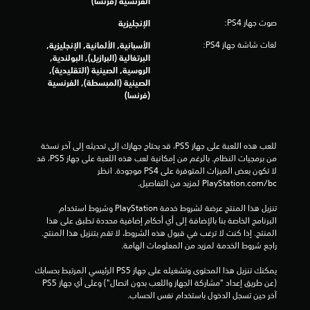
الفرنسية (فرنسا)
1
صوت جهاز PS4:
الإنجليزية
0
لغات شاشة جهاز PS4:
الأسبانية, الألمانية, الإنجليزية,
7
البرتغالية (البرازيل), البولندية,
الروسية, الصينية (التقليدية),
1
الصينية (المبسطة), الفرنسية
(فرنسا)
م
ن
للعب هذه اللعبة على جهاز PS5، قد يحتاج جهازك إلى تحديثه إلى آخر نسخة 
ا
من برمجيات النظام. بالرغم من إمكانية لعب هذه اللعبة على جهاز PS5، قد 
لا تكون بعض الميزات المتوفرة على PS4 موجودة. انظر 
ل
‎PlayStation.com/bc لمزيد من التفاصيل.
ت
تنزيل هذا المنتج عرضة لشروط خدمة‫ PlayStation وشروط استخدام 
البرنامج الخاصة بنا بالإضافة إلى أي أحكام إضافية محددة تطبق على هذا 
ق
المنتج. إذا كنت لا ترغب في قبول هذه الشروط، لا تقم بتنزيل هذا المنتج. 
راجع شروط الخدمة لمزيد من المعلومات الهامة.
ي
يمكنك تنزيل هذا المحتوى وتشغيله على جهاز PS5 الرئيسي المرتبط بحسابك 
(عن طريق إعداد "مشاركة الجهاز واللعب بدون اتصال") وعلى أي جهاز PS5 
ي
آخر حين تسجل الدخول باستخدام نفس الحساب.