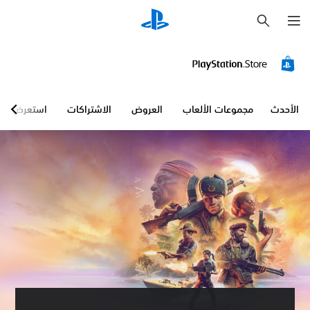
ب
ح
ث
الأحدث
مجموعات الألعاب
العروض
الاشتراكات
استعرض