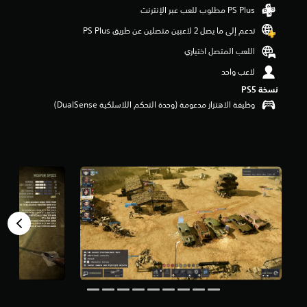
م
ن
تدعم إلى ما يصل 2 لاعبين متصلين عن طريق PS Plus‏
5
ن
اللعب المتصل اختياري
ج
و
لاعب واحد
م
نسخة PS5‏
م
وظيفة الاهتزاز مدعومة (وحدة التحكم اللاسلكية DualSense‏)
ن
إ
ج
م
ا
ل
ي
1
أ
ل
ف
م
ن
ا
ل
ت