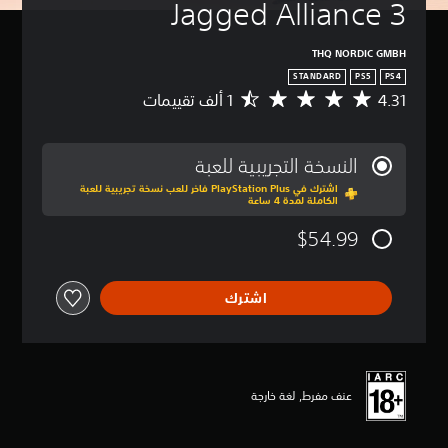
Jagged Alliance 3
THQ NORDIC GMBH
STANDARD
PS5
PS4
4.31
م
ت
و
س
النسخة التجريبية للعبة
ط
اشترك في PlayStation Plus فاخر للعب نسخة تجريبية للعبة
ا
الكاملة لمدة 4 ساعة
ل
ت
$54.99
ق
ي
ي
اشترك
م
4
.
3
1
ن
عنف مفرط, لغة خارجة
ج
و
م