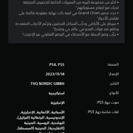
ن
• اختَر من مجموعة كبيرة من المميزات الخاصة لتخصيص المرتزقة
لديك مع ارتفاع مستوياتهم"
• حدد مصير Grand Chien في لعبة ذات نهاية مفتوحة قائمة على
ج
تقمّص الأدوار"
• سيطر على الأراضي ودرِّب السكان المحليين وتزعَّم الأحزاب المتعددة
و
ودافع ضد قوات العدو في عالم حي ونشط"
• جرِّب وضع الحملة مع الأصدقاء في الوضع التعاوني عبر الإنترنت"
م
م
ن
المنصة:
PS4, PS5
إ
الإصدار:
14‏/11‏/2023
ج
الناشر:
THQ NORDIC GMBH
م
الأنواع:
استراتيجية
ا
صوت جهاز PS5:
الإنجليزية
لغات شاشة جهاز PS5:
ل
الأسبانية, الألمانية, الإنجليزية,
الإندونيسية, البرتغالية (البرازيل),
البولندية, الروسية, الصينية
ي
(التقليدية), الصينية (المبسطة),