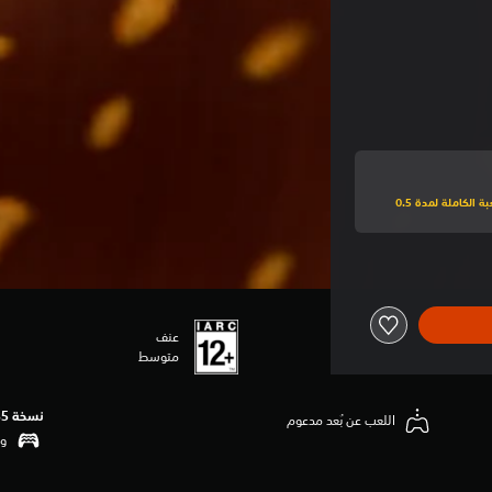
اشترك في PlayStation Plus فاخر للعب نسخة تجريبية للعبة الكاملة لمدة 0.5
عنف
متوسط
نسخة PS5‏
اللعب عن بُعد مدعوم
وظ