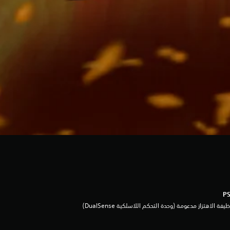
يفة الاهتزاز مدعومة (وحدة التحكم اللاسلكية DualSense‏)