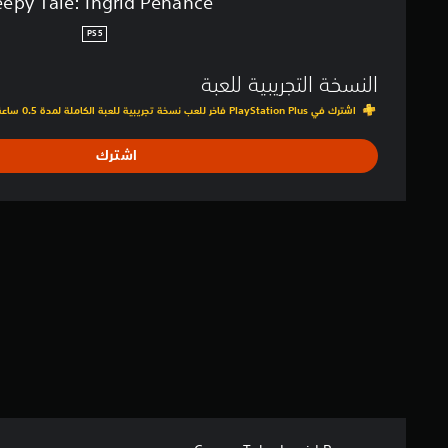
eepy Tale: Ingrid Penance
a
n
PS5
c
e
النسخة التجريبية للعبة
اشترك في PlayStation Plus فاخر للعب نسخة تجريبية للعبة الكاملة لمدة 0.5 ساعة
اشترك