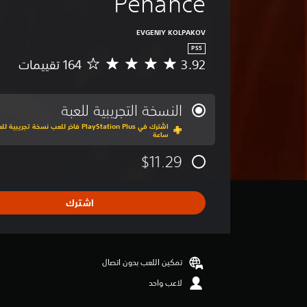
Penance
EVGENIY KOLPAKOV
PS5
3.92
م
ت
و
س
النسخة التجريبية للعبة
ط
ا
ساعة
ل
ت
$11.29
ق
ي
ي
اشترك
م
3
.
9
2
تمكين اللعب بدون اتصال
ن
لاعب واحد
ج
و