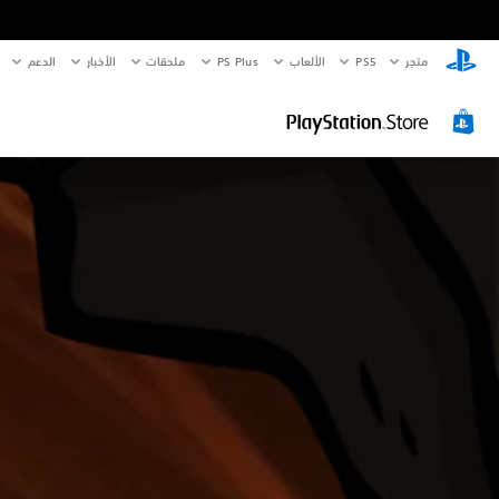
متجر
PS5‏
الألعاب
PS Plus
ملحقات
الأخبار
الدعم