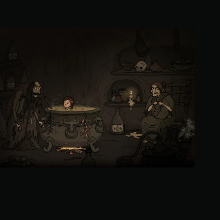
م
م
ن
5
ن
ج
و
م
م
ن
إ
ج
م
ا
ل
ي
1
6
4
م
ن
ا
ل
ت