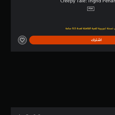
Creepy Tale: Ingrid Pena
PS4
اشترك