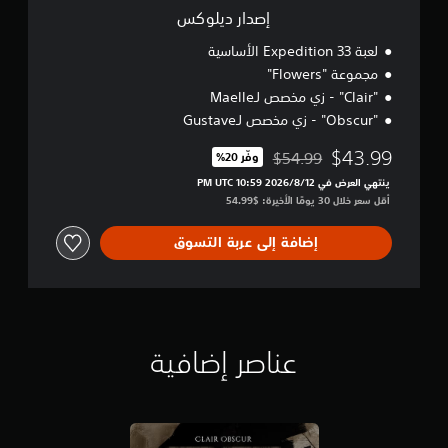
م
إصدار ديلوكس
س
ي
لعبة Expedition 33 الأساسية
ة
مجموعة "Flowers"
ي
"Clair" - زي مخصص لـMaelle
م
"Obscur" - زي مخصص لـGustave
ك
ن
$43.99
$54.99
وفّر 20%‏
ك
مخصوم من السعر الأصلي البالغ $54.99‏
ل
ينتهي العرض في 12‏/8‏/2026 10:59 PM UTC‏
ع
أقل سعر خلال 30 يومًا الأخيرة: $54.99‏
ب
ا
إضافة إلى عربة التسوق
ل
ل
ع
ب
ة
ب
عناصر إضافية
د
و
ن
ا
ل
ح