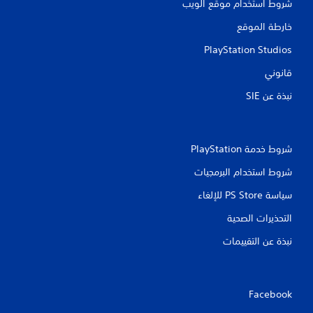
شروط استخدام موقع الويب
ة
ف
خارطة الموقع
ي
ع
PlayStation Studios
ن
ا
قانوني
ص
ر
نبذة عن SIE‏
ا
ل
ز
ن
شروط خدمة PlayStation‏
ا
د
شروط استخدام البرمجيات
.
سياسة PS Store للإلغاء
التحذيرات الصحية
نبذة عن التقييمات
Facebook