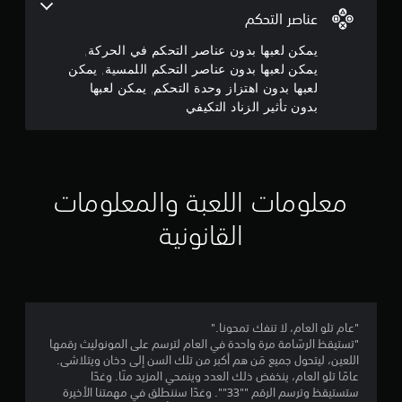
ا
و
عناصر التحكم
ل
ل
م
يمكن لعبها بدون عناصر التحكم في الحركة,
ع
يمكن لعبها بدون عناصر التحكم اللمسية, يمكن
ب
م
لعبها بدون اهتزاز وحدة التحكم, يمكن لعبها
ة
ب
بدون تأثير الزناد التكيفي
ن
د
و
5
ن
ت
ن
ش
معلومات اللعبة والمعلومات
غ
ج
ي
القانونية
ل
و
ا
ه
م
ت
ز
ا
م
"عام تلو العام، لا تنفك تمحونا."
ز
"تستيقظ الرسّامة مرة واحدة في العام لترسم على المونوليث رقمها
و
ن
اللعين، ليتحول جميع مَن هم أكبر من تلك السن إلى دخان ويتلاشى.
ح
عامًا تلو العام، ينخفض ذلك العدد وينمحي المزيد منّا. وغدًا
د
إ
ستستيقظ وترسم الرقم ""33"". وغدًا سننطلق في مهمتنا الأخيرة
ة