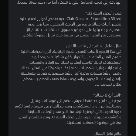
الهادفة إلى تدمير الرسّامة، حتى لا تتمكن أبدًا من رسم موتنا مجددًا.
ا
ج
ل
فنحن أعضاء البعثة 33."
ت
م
تعد Clair Obscur: Expedition 33 لعبة تقمص أدوار رائدة تبادلية
ح
تتضمن آليات فعالة فريدة في الوقت الحقيقي، مما يزيد روعة
ك
ا
المعارك وجاذبيتها على نحو غير مسبوق. استكشف عالمًا خياليًا
م
مستوحى من العصر الجميل في فرنسا حيث تقاتل خصومًا فتاكين.
/
ل
ا
قتال تفاعلي قائم على تناوب الأدوار
ل
ي
في هذا التطور لألعاب تقمص الأدوار اليابانية، تُثري الإجراءات الآنية
ا
صميم القتال القائم على الأدوار. كوّن تشكيلات فريدة لرواد
س
1
الاستكشاف لديك تناسب أسلوب لعبك عبر العتاد والسمات
ت
والمهارات وتآزر الشخصيات. افتح بُعدًا ديناميكيًا في القتال - تفادَ،
ج
0
وتصدَّ، ونفّذ هجمات مرتدة آنيًا، ونفّذ مجموعات ضربات متسلسلة
ا
بإتقان إيقاعات الهجوم، واستهدف نقاط ضعف الخصم باستخدام
ب
3
نظام تصويب حر.
ة
ا
3
"الغد آتٍ لا محالة"
ل
مع تبقي عام واحد فقط للعيش، انضم إلى غوستاف، ومايل،
م
4
وزملائهما من رواد الاستكشاف وهم ينطلقون في مهمة يائسة لكسر
ل
دورة الموت التي فرضتها الرسّامة. اتبع مسار البعثات السابقة
م
5
واكتشف مصيرهم. تعرف على أعضاء البعثة 33 وهم يتعلمون العمل
و
معًا في مواجهة الصعاب المستحيلة.
س
م
ة
عالم فائق الجمال
.