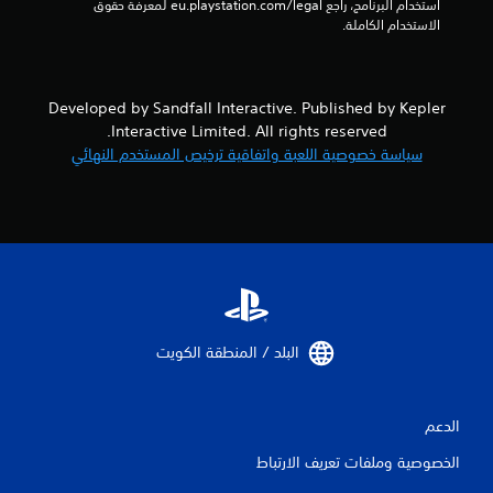
ة
استخدام البرنامج، راجع eu.playstation.com/legal لمعرفة حقوق 
ب
الاستخدام الكاملة.
د
و
ن
ت
Developed by Sandfall Interactive. Published by Kepler
ش
Interactive Limited. All rights reserved.
غ
سياسة خصوصية اللعبة واتفاقية ترخيص المستخدم النهائي
ي
ل
ا
ل
م
ق
ا
و
م
ة
البلد / المنطقة الكويت‏
ا
ل
ت
ك
الدعم
ي
ف
الخصوصية وملفات تعريف الارتباط
ي