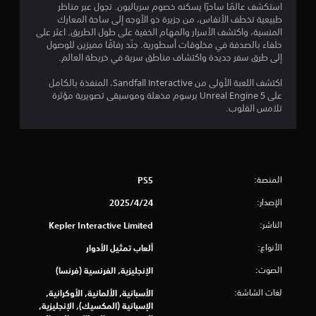
ن
استكشف عالمًا ساحرًا يسكنه خصوم سرياليون. تجول عبر مناظر
طبيعية تخطف الأنفاس، من جزيرة ذو الأوجه إلى ساحة المعارك
ي
المنسية، واكتشف الأسرار والمهام الخفية على طول الطريق. اعثر على
ا
م
حلفاء بالصدفة في مخلوقات أسطورية. جنّد رفاقًا مميزين للوصول
ك
إلى طرق سفر جديدة واكتشاف مناطق سرية في خريطة العالم.
ل
ن
اكتشف اللعبة الأولى من Sandfall Interactive، المنفذة بالكامل
ت
ل
على Unreal Engine 5 برسوم مذهلة وموسيقى تصويرية مؤثرة
ع
تلامس القلوب.
ق
ب
ه
ي
ا
ب
ي
د
المنصة:
PS5
و
م
ن
الإصدار:
24‏/4‏/2025
ت
ا
الناشر:
Kepler Interactive Limited
أ
ث
ت
الأنواع:
ألعاب تمثيل الأدوار
ي
ر
الصوت:
الإنجليزية, الفرنسية (فرنسا)
ا
لغات الشاشة:
الأسبانية, الألمانية, الأوكرانية,
ل
الإسبانية (المكسيك), الإنجليزية,
ز