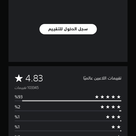
ا
ل
ل
م
س
ي
سجل الدخول للتقييم
ة
.
ي
م
ك
ن
م
4.83
ل
تقييمات اللاعبين عالميًا
ع
ت
ب
ه
و
ا
ب
س
د
و
ط
ن
ا
ا