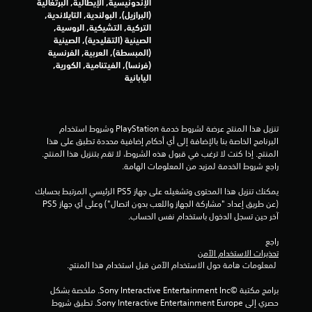
الإندونيسية, الإيطالية, البرتغالية
ن
(البرازيل), البولندية, التايلاندية,
ا
التركية, التشيكية, الروسية,
د
الصينية (التقليدية), الصينية
ا
(المبسطة), العربية, الفرنسية
ل
(فرنسا), الفيتنامية, الكورية,
اليابانية
ت
ك
ي
ف
تنزيل هذا المنتج عرضة لشروط خدمة‫ PlayStation وشروط استخدام 
ي
البرنامج الخاصة بنا بالإضافة إلى أي أحكام إضافية محددة تطبق على هذا 
ي
المنتج. إذا كنت لا ترغب في قبول هذه الشروط، لا تقم بتنزيل هذا المنتج. 
م
راجع شروط الخدمة لمزيد من المعلومات الهامة.
ك
ن
يمكنك تنزيل هذا المحتوى وتشغيله على جهاز PS5 الرئيسي المرتبط بحسابك 
ك
(عن طريق إعداد "مشاركة الجهاز واللعب بدون اتصال") وعلى أي جهاز PS5 
ل
آخر حين تسجل الدخول باستخدام نفس الحساب.
ع
ب
راجع 
ا
تحذيرات الاستخدام الآمن
ل
 لمعلومات هامة حول الاستخدام الآمن قبل استخدام هذا المنتج.
ل
ع
برامج مكتبة ©Sony Interactive Entertainment Inc. ملخصة بشكل 
ب
حصري إلى Sony Interactive Entertainment Europe. تطبق شروط 