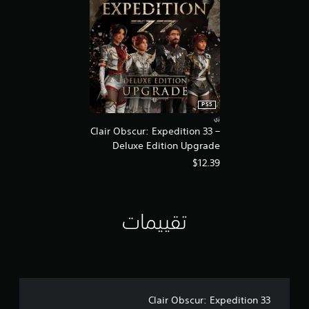
ا
ج
ة
إ
ل
ى
ا
س
PS5
ت
زي
خ
Clair Obscur: Expedition 33 –
د
Deluxe Edition Upgrade
ا
م
$12.39
ع
ن
ا
ص
تقييمات
ر
ا
ل
ت
ح
ك
م
Clair Obscur: Expedition 33