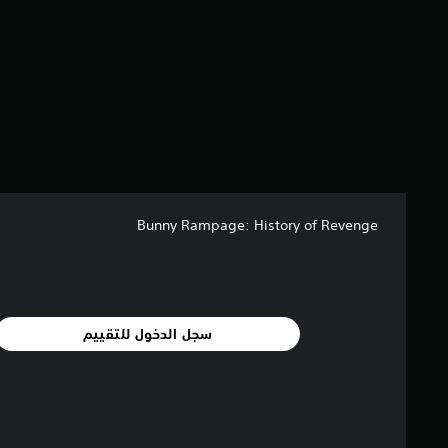
2
5
4
م
ن
ا
ل
ت
ق
ي
ي
م
Bunny Rampage: History of Revenge
ا
ت
سجل الدخول للتقييم