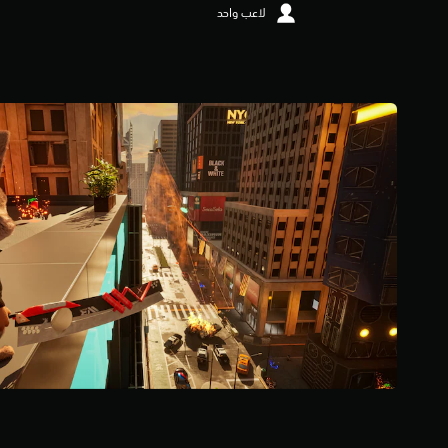
لاعب واحد
1
.
2
6
ن
ج
و
م
م
ن
5
ن
ج
و
م
م
ن
إ
ج
م
ا
ل
ي