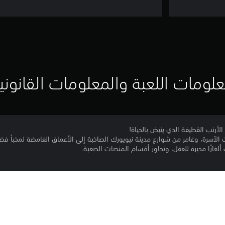
لومات اللعبة والمعلومات القانوني
أرنب القطيفة الذي ينبض بالحياة!
ات الآسرة، وغامر من شوارع مدينة نيويورك الصاخبة إلى الأعماق الغامضة لمخبأ 
غازًا محيرة للعقل، وتجاوز أقسام المنصات الصعبة.
بيعة الحقيقية لمخططات العالم المجنون ومهد الطريق لتحول مفاجئ في الأحداث
ات فريدة وآسرة، كل منها مليئة بالأجواء والأسرار الخاصة بها.
مجموعة متنوعة من الأسلحة، من المسدسات إلى سيف الرمي الأسطوري، واختبر ذكاء
فسك في مواجهات مثيرة ضد خصوم هائلين.