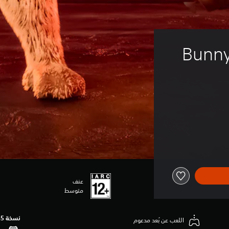
Bunny
عنف
متوسط
نسخة PS5‏
اللعب عن بُعد مدعوم