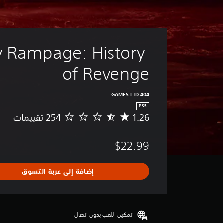
 Rampage: History 
of Revenge
404 GAMES LTD
PS5
1.26
م
ت
و
$22.99
س
ط
ا
إضافة إلى عربة التسوق
ل
ت
ق
ي
ي
تمكين اللعب بدون اتصال
م