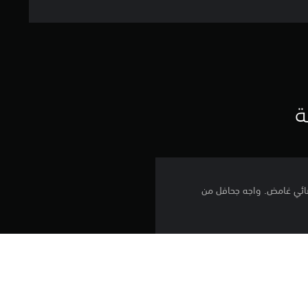
ل
ت
ق
ي
ة
ي
م
فضائي غامض. واجه جحافل من
1
.
.
2
ك في مواجهة الألغاز التي تلهب
6