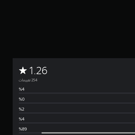
م
1.26
ت
و
س
ط
ا