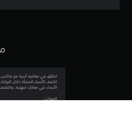
مع
انطلق في مغامرة آسرة مع ماكس، ال
اكشف الأسرار المخبأة داخل البواب
الأعداء في معارك مبهجة، واكتشف أل
الميزات:
- قصة الفداء: اكشف القناع عن الط
- عوالم من العجائب: استكشف ست بيئ
- القتال والألغاز: أتقن استخدام 
العقل.
- معارك الرؤساء الوفيرة: تحدَّ ن