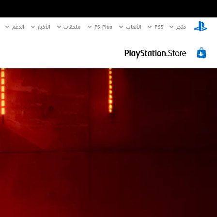
متجر
PS5‏
الألعاب
PS Plus
ملحقات
الأخبار
الدعم