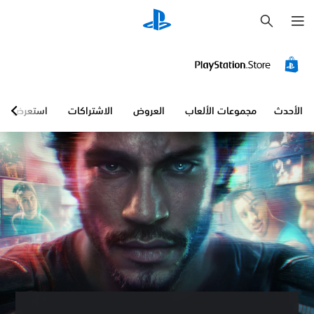
ب
ح
ث
الأحدث
مجموعات الألعاب
العروض
الاشتراكات
استعرض