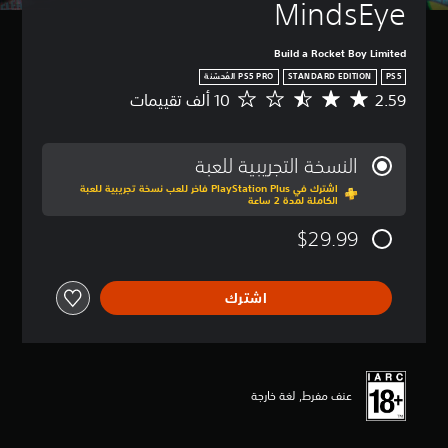
MindsEye
Build a Rocket Boy Limited
STANDARD EDITION
PS5
2.59
م
ت
و
س
النسخة التجريبية للعبة
ط
اشترك في PlayStation Plus فاخر للعب نسخة تجريبية للعبة
ا
الكاملة لمدة 2 ساعة
ل
ت
$29.99
ق
ي
ي
اشترك
م
2
.
5
9
ن
عنف مفرط, لغة خارجة
ج
و
م