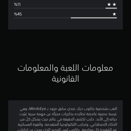
ط
ا
ل
ت
ق
ي
ي
معلومات اللعبة والمعلومات
م
القانونية
2
.
5
العب بشخصية جاكوب دياز، جندي سابق مزود بـ MindsEye، وهي
غرسة عصبية غامضة تطارده بذكريات مجزأة عن مهمة سرية غيّرت
9
حياته إلى الأبد. حارب لكشف الحقيقة في عالم حيث يشكل كلٌ من
الذكاء الاصطناعي، وتجارب التكنولوجيا المتقدمة، والقوة العسكرية
ن
غير المُقيدة كل مواجهة. جاكوب ليس الوحيد الذي يبحث عن إجابات،