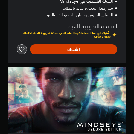
الحملة القصصية في MindsEye
يتم إصدار محتوى جديد بانتظام
السباق الشرس وسباق المنعرجات والمزيد
النسخة التجريبية للعبة
اشترك في PlayStation Plus فاخر للعب نسخة تجريبية للعبة الكاملة
لمدة 2 ساعة
اشترك
D
e
l
u
x
e
E
d
i
t
i
o