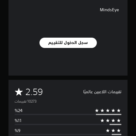
MindsEye
سجل الدخول للتقييم
م
2.59
تقييمات اللاعبين عالميًا
ت
و
س