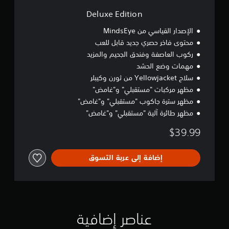
n
Deluxe Edition
الإصدار القياسي من MindsEye
محتوى فاخر حصري جديد قابل للعب
ركوب العاصفة وفندق الجحيم والمزيد
مهمات وضع الحشد
سلاح Yellowjacket من ثورن وكيبلر
مظهر مركبات "مستقبلي" و"غامض"
مظهر سترة جاكوب "مستقبلي" و"غامض"
مظهر طائرة آلية "مستقبلي" و"غامض"
$39.99
إضافة إلى عربة التسوق
عناصر إضافية