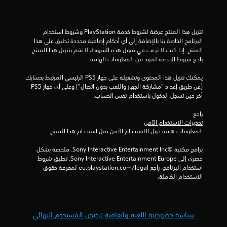
إ
ج
تنزيل هذا المنتج عرضة لشروط خدمة‫ PlayStation وشروط استخدام 
البرنامج الخاصة بنا بالإضافة إلى أي أحكام إضافية محددة تطبق على هذا 
م
المنتج. إذا كنت لا ترغب في قبول هذه الشروط، لا تقم بتنزيل هذا المنتج. 
راجع شروط الخدمة لمزيد من المعلومات الهامة.
ا
يمكنك تنزيل هذا المحتوى وتشغيله على جهاز PS5 الرئيسي المرتبط بحسابك 
ل
(عن طريق إعداد "مشاركة الجهاز واللعب بدون اتصال") وعلى أي جهاز PS5 
آخر حين تسجل الدخول باستخدام نفس الحساب.
ي
راجع 
تحذيرات الاستخدام الآمن
1
 لمعلومات هامة حول الاستخدام الآمن قبل استخدام هذا المنتج.
0
برامج مكتبة ©Sony Interactive Entertainment Inc. ملخصة بشكل 
حصري إلى Sony Interactive Entertainment Europe. تطبق شروط 
2
استخدام البرنامج، راجع eu.playstation.com/legal لمعرفة حقوق 
الاستخدام الكاملة.
7
3
سياسة خصوصية اللعبة واتفاقية ترخيص المستخدم النهائي
م