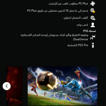
م
ن
تدعم إلى ما يصل 10 لاعبين متصلين عن طريق PS Plus‏
5
ن
اللعب المتصل اختياري
ج
و
لاعب واحد
م
نسخة PS5‏
م
وظيفة الاهتزاز وتأثير الزناد مدعومان (وحدة التحكم اللاسلكية
ن
DualSense‏)
إ
ج
م
ا
ل
ي
1
0
أ
ل
ف
م
ن
ا
ل