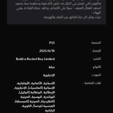
فالقوى التي تعمل في الظل قد تكون أكثر قوة وخطورة مما يتصور.
ج
استعِد للقتال العنيف - سيرًا على الأقدام، وخلف عجلة القيادة، وفي
الهواء -
و
حيث يمثل كل خيار الفارق بين البقاء والهزيمة.
م
م
المنصة:
PS5
ن
الإصدار:
10‏/6‏/2025
5
الناشر:
Build a Rocket Boy Limited
ن
الأنواع:
حركة
ج
الصوت:
الإنجليزية
و
لغات الشاشة:
الأسبانية, الألمانية, الأوكرانية,
الإسبانية (المكسيك), الإنجليزية,
م
الإيطالية, البرتغالية (البرازيل),
البولندية, الروسية, الصينية
م
(التقليدية), الصينية (المبسطة),
الفرنسية (فرنسا), الكورية,
ن
اليابانية