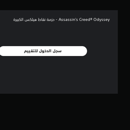
ج
م
ا
Assassin's Creed® Odyssey - حزمة نقاط هيلكس الكبيرة
ل
ي
6
م
ن
ا
سجل الدخول للتقييم
ل
ت
ق
ي
ي
م
ا
ت