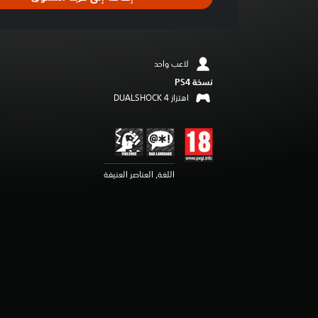
ل
ت
ق
ي
ي
لاعب واحد
م
نسخة PS4‏
3
.
اهتزاز DUALSHOCK 4‏
8
3
ن
ج
و
اللغة, العناصر العنيفة
م
م
ن
5
ن
ج
و
م
م
ن
إ