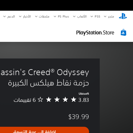
متجر
PS5‏
الألعاب
PS Plus
ملحقات
الأخبار
الدعم
حزمة نقاط هيلكس الكبيرة
Ubisoft
3.83
م
ت
و
$39.99
س
ط
ا
إضافة إلى عربة التسوق