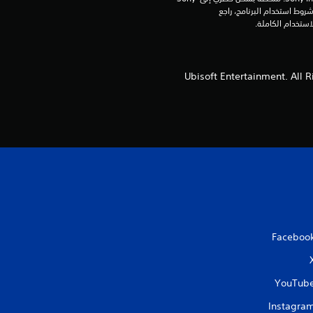
م
Interactive Entertainment Europe. تطبق شروط استخدام البرنامج، راجع 
ن
5
© 2018 Ubisoft Entertainment.
ن
ج
و
م
م
Faceboo
ن
إ
YouTub
ج
Instagra