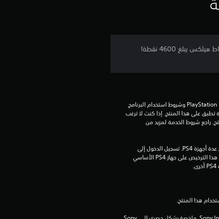
ي
ة
ي
م
تحتوي حزمة النقاط هذه على ‎3500 من نقاط هيلكس. اكسب ‎1100 من النقاط الإضافية لتحوز على عدد إجمالي من نقاط هيلكس يبلغ ‎4600 نقطة!
3
.
8
تنزيل هذا المنتج عرضة لشروط خدمة PlayStation Network وشروط استخدام البرنامج 
الخاصة بنا بالإضافة إلى أي أحكام إضافية محددة تطبق على هذا المنتج. إذا كنت لا ترغب 
3
في قبول هذه الشروط، لا تقوم بتنزيل هذا المنتج. راجع شروط الخدمة لمزيد من 
ن
مبلغ يدفع مرة واحدة مقابل ترخيص للتنزيل على عدة أجهزة PS4. تسجيل الدخول إلى 
PlayStation Network غير مطلوب لاستخدام هذا الترخيص على جهاز PS4 الأساسي 
ج
.
و
م
برامج مكتبة ©Sony Interactive Entertainment Inc. ملخصة بشكل حصري إلى Sony 