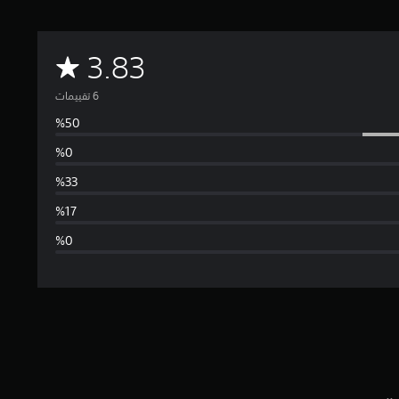
م
3.83
ت
و
س
ط
ا
ل
ت
ق