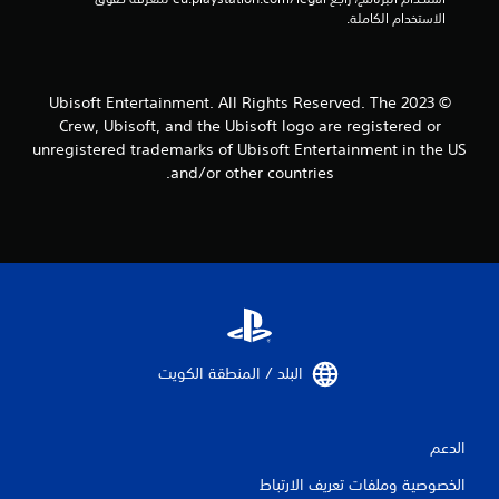
ا
الاستخدام الكاملة.
ع
و
ت
ض
ن
ع
ا
ا
© 2023 Ubisoft Entertainment. All Rights Reserved. The
ظ
ل
Crew, Ubisoft, and the Ubisoft logo are registered or
ر
ت
unregistered trademarks of Ubisoft Entertainment in the US
ي
م
ت
and/or other countries.
ر
س
ت
ي
خ
ن
د
ي
م
م
ه
ك
ا
ن
ل
ك
ل
ا
ع
البلد / المنطقة الكويت‏
ل
ب
و
ة
ص
.
و
الدعم
ل
إ
ي
الخصوصية وملفات تعريف الارتباط