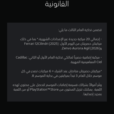
ت
القانونية
ب
ة
1
ظ
ح
ل
ي
ه
ك
ل
8
م
ر
م
ل
ك
ن
.
1
ن
ض
ص
ك
و
ب
تتضمن تذكرة العام الثالث ما يلي:
م
م
ص
ط
ر
ا
(
- إجمالي 20 مركبة جديدة عبر الإمدادات الشهرية،* بما في ذلك
ا
ن
ل
م
مركبتان حصريتان من اليوم الأول: Ferrari 12Cilindri (2025)
ج
ت
ت
وZenvo Aurora Agil (2026).
ع
ا
ر
ق
ة
ج
- مركبة إضافية حصرياً لمالكي تذكرة العام الأول أو الثاني: Cadillac
د
ا
م
ل
Ciel المفاهيمية المهيبة.
م
ل
ة
م
)
ب
ت
*مركبتان حصريتان متاحتان عند الشراء + 6 مركبات تصدر في كل
ع
ط
ي
موسم خلال العام 3 تبدأ بمركبتين في بداية الموسم 8.
ل
ر
ق
م
و
ي
ك
وفّر أموالاً بشرائك قسيمة إضافات الموسم لتحصل على محتوى لهذه
م
ق
ي
ن
اللعبة. يمكنك تنزيل المحتوى من PlayStation™Store أو من اللعبة
ا
ة
ك
بمجرد إصدارها.
ت
ت
ي
ع
ا
س
ك
ل
ه
م
س
ت
ل
ا
ع