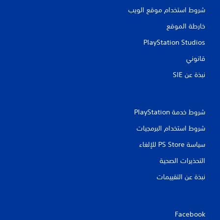
ل
م
شروط استخدام موقع الويب
ى
ك
ب
ن
خارطة الموقع
ي
ل
ئ
PlayStation Studios
ع
ة
ب
ل
قانوني
ه
ا
ا
ع
نبذة عن SIE‏
و
ب
ا
د
ق
و
ب
ن
شروط خدمة PlayStation‏
ل
ا
ه
شروط استخدام البرمجيات
ل
ا
ض
ط
سياسة PS Store للإلغاء
غ
و
ط
التحذيرات الصحية
ا
ل
ا
نبذة عن التقييمات
ا
ل
ل
س
ل
ر
ع
ي
ب
Facebook
ع