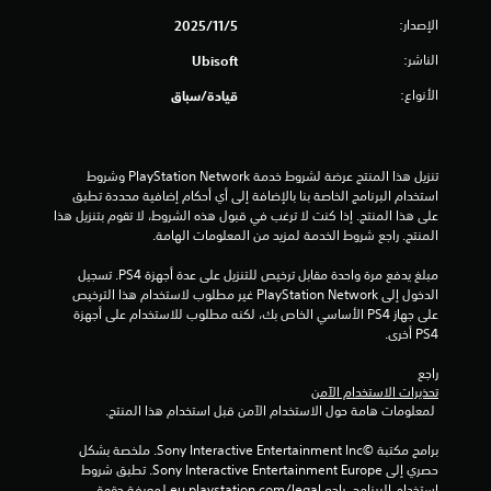
ق
ل
ا
ل
ر
الإصدار:
5‏/11‏/2025
ح
ي
ا
ر
ت
م
الناشر:
ء
Ubisoft
ك
ي
ت
ة
الأنواع:
قيادة/سباق
ة
ه
ا
ل
ا
ل
ط
.
أ
ر
ف
تنزيل هذا المنتج عرضة لشروط خدمة PlayStation Network وشروط 
ي
ق
استخدام البرنامج الخاصة بنا بالإضافة إلى أي أحكام إضافية محددة تطبق 
ق
ي
على هذا المنتج. إذا كنت لا ترغب في قبول هذه الشروط، لا تقوم بتنزيل هذا 
ة
ة
المنتج. راجع شروط الخدمة لمزيد من المعلومات الهامة.
ا
و
ل
ا
مبلغ يدفع مرة واحدة مقابل ترخيص للتنزيل على عدة أجهزة PS4. تسجيل 
ل
ل
الدخول إلى PlayStation Network غير مطلوب لاستخدام هذا الترخيص 
ع
ر
على جهاز PS4 الأساسي الخاص بك، لكنه مطلوب للاستخدام على أجهزة 
ب
أ
PS4 أخرى.
ف
س
ي
ي
راجع 
أ
ة
تحذيرات الاستخدام الآمن
ي
ل
 لمعلومات هامة حول الاستخدام الآمن قبل استخدام هذا المنتج.
و
ك
ق
ل
برامج مكتبة ©Sony Interactive Entertainment Inc. ملخصة بشكل 
ت
ذ
حصري إلى Sony Interactive Entertainment Europe. تطبق شروط 
.
ر
استخدام البرنامج، راجع eu.playstation.com/legal لمعرفة حقوق 