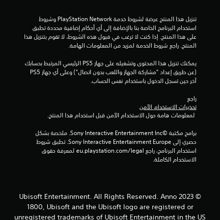
ج
تنزيل هذا المنتج عرضة لشروط خدمة PlayStation Network وشروط 
و
استخدام البرنامج الخاصة بنا بالإضافة إلى أي أحكام إضافية محددة تطبق 
على هذا المنتج. إذا كنت لا ترغب في قبول هذه الشروط، لا تقوم بتنزيل هذا 
م
المنتج. راجع شروط الخدمة لمزيد من المعلومات الهامة.
م
يمكنك تنزيل هذا المحتوى وتشغيله على جهاز PS5 الرئيسي المرتبط بحسابك 
(عن طريق إعداد "مشاركة الجهاز واللعب بدون اتصال") وعلى أي جهاز PS5 
ن
آخر حين تسجل الدخول باستخدام نفس الحساب.
إ
راجع 
تحذيرات الاستخدام الآمن
ج
 لمعلومات هامة حول الاستخدام الآمن قبل استخدام هذا المنتج.
م
برامج مكتبة ©Sony Interactive Entertainment Inc. ملخصة بشكل 
حصري إلى Sony Interactive Entertainment Europe. تطبق شروط 
ا
استخدام البرنامج، راجع eu.playstation.com/legal لمعرفة حقوق 
الاستخدام الكاملة.
ل
ي
© 2023 Ubisoft Entertainment. All Rights Reserved. Anno
1
1800, Ubisoft and the Ubisoft logo are registered or
unregistered trademarks of Ubisoft Entertainment in the US