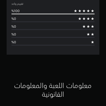
ت
تقييم واحد
و
س
ط
ا
ل
ت
ق
ي
ي
معلومات اللعبة والمعلومات
م
القانونية
ن