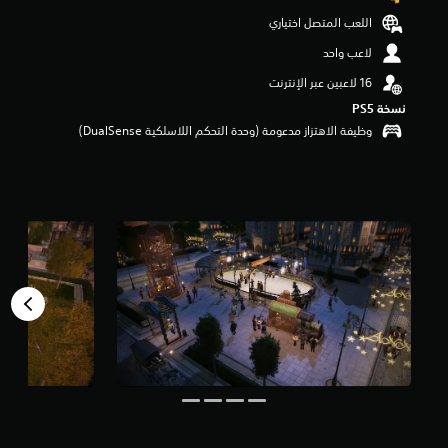
ن
اللعب المتصل اختياري
5
ن
لاعب واحد
ج
و
م
نسخة PS5‏
م
وظيفة الاهتزاز مدعومة (وحدة التحكم اللاسلكية DualSense‏)
ن
إ
ج
م
ا
ل
ي
1
م
ن
ا
ل
ت
ق
ي
ي
م
ا