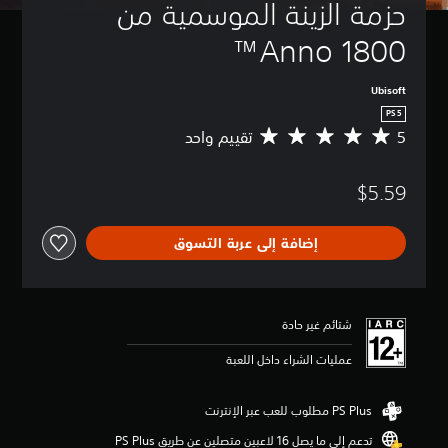
حزمة الزينة الموسمية من 
Anno 1800™
Ubisoft
PS5
5
تقييم واحد
م
ت
و
$5.59
س
ط
ا
إضافة إلى عربة التسوق
ل
ت
ق
ي
ي
شتائم غير حادة
م
5
عمليات الشراء داخل اللعبة
ن
ج
و
م
تدعم إلى ما يصل 16 لاعبين متصلين عن طريق PS Plus‏
م