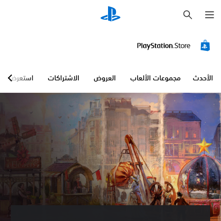
ب
ح
ث
الأحدث
مجموعات الألعاب
العروض
الاشتراكات
استعرض