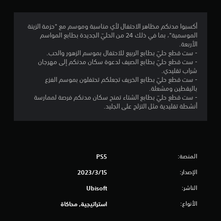
ج
م
أكسبوا مدنكم مظاهر الاحتفال لأي مناسبة وموسم مع "حزمة الزينة
الموسمية"، بما في ذلك 24 من الحليّ الجديدة بطابع المواسم
ة
الأربعة.
- ست قطع حليّ بطابع الربيع للاحتفال بموسم الزهور والحب.
و
- ست قطع حليّ بطابع الصيف لدعوة سكان مدنكم إلى مهرجان
شراب تقليدي.
ا
- ست قطع حليّ بطابع الخريف تجعلكم تحتفلون بموسم الفزع
باليقطين ومشعلة.
ح
- ست قطع حليّ بطابع الشتاء تمنح سكان مدنكم فرصة لممارسة
أنشطة تقليدية مثل التزلج على الجليد.
د
ة
م
المنصة:
PS5
ن
الإصدار:
15‏/3‏/2023
5
الناشر:
Ubisoft
الأنواع:
استراتيجية, محاكاة
ن