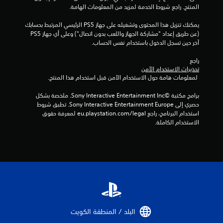
ا
ئ
المنتج. راجع شروط الخدمة لمزيد من المعلومات الهامة.
ب
ر
ة
ا
س
ا
ا
(
ل
يمكنك تنزيل هذا المحتوى وتشغيله على جهاز PS5 الرئيسي المرتبط بحسابك 
ي
ت
أ
ت
ش
(عن طريق إعداد "مشاركة الجهاز واللعب بدون اتصال") وعلى أي جهاز PS5 
ا
)
ا
س
ا
آخر حين تسجل الدخول باستخدام نفس الحساب.
ل
ت
ا
ل
ش
ت
ت
ت
س
ة
راجع 
ي
و
ل
ي
تحذيرات الاستخدام الآمن
ع
ت
ف
 لمعلومات هامة حول الاستخدام الآمن قبل استخدام هذا المنتج.
ل
)
م
ظ
ر
ى
ي
ه
ت
ب
برامج مكتبة ©Sony Interactive Entertainment Inc. ملخصة بشكل 
ب
ر
ح
ت
ع
حصري إلى Sony Interactive Entertainment Europe. تطبق شروط 
د
ع
ا
ض
ض
استخدام البرنامج، راجع eu.playstation.com/legal لمعرفة حقوق 
ء
ل
م
ل
ا
الاستخدام الكاملة.
ل
ى
ن
ص
ل
ع
ا
ا
خ
و
ب
ل
ل
ي
ت
ا
ش
ل
ا
ي
ل
ا
ع
ر
ل
ة
ش
ب
ا
ع
ة
تُ
ة
ت
ب
ف
ن
ت
ل
ة
ي
قَ
س
ع
و
و
م
ل
ك
البلد / المنطقة الكويت‏
ض
ق
ي
م
س
ب