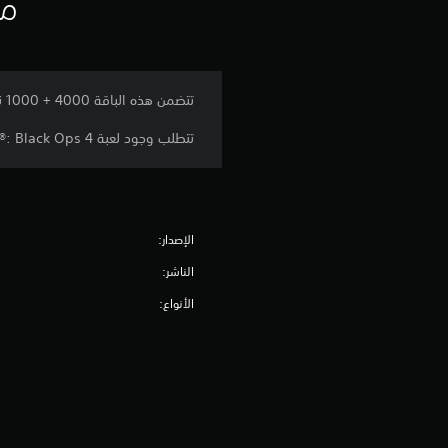
مع
تتضمن هذه الباقة 4000 + 1000 نقطة Call of Duty® Points* (CP) إضافية تحقق قيمة إضافية تبلغ 25%.
تتطلب وجود لعبة Call of Duty®: Black Ops 4، تباع منفصلة.
الإصدار:
الناشر:
الأنواع: