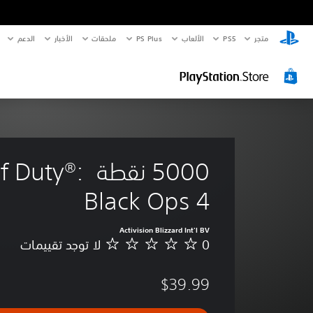
متجر
PS5‏
الألعاب
PS Plus
ملحقات
الأخبار
الدعم
5000 نقطة f Duty
Black Ops 4
Activision Blizzard Int'l BV
0
لا توجد تقييمات
ل
ا
ت
$39.99
و
ج
د