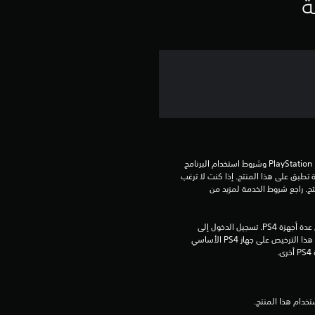
ي
ة
م
ا
ت
تنزيل هذا المنتج عرضة لشروط خدمة PlayStation Network وشروط استخدام البرنامج 
الخاصة بنا بالإضافة إلى أي أحكام إضافية محددة تطبق على هذا المنتج. إذا كنت لا ترغب 
في قبول هذه الشروط، لا تقوم بتنزيل هذا المنتج. راجع شروط الخدمة لمزيد من 
مبلغ يدفع مرة واحدة مقابل ترخيص للتنزيل على عدة أجهزة PS4. تسجيل الدخول إلى 
PlayStation Network غير مطلوب لاستخدام هذا الترخيص على جهاز PS4 الأساسي 
.