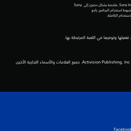
برامج مكتبة ©Sony Interactive Entertainment Inc. ملخصة بشكل حصري إلى Sony 
Interactive Entertainment Europe. تطبق شروط استخدام البرنامج، راجع 
© Activision Publishing, Inc. كل من ACTIVISIONـ وCALL OF DUTY، وCALL OF DUTY BLACK OPS، وشعار الدرع هي علامات تجارية تابعة لشركة Activision Publishing, Inc. جميع العلامات والأسماء التجارية الأخرى
Faceboo