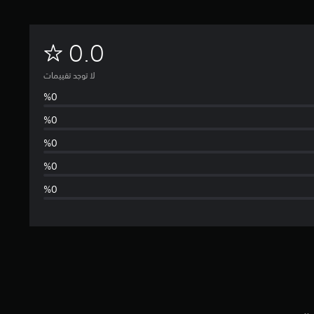
ل
0.0
ا
لا توجد تقييمات
ت
و
ج
د
ت
ق
ي