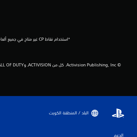
*استخدام نقاط CP غير متاح في جميع ألعاب Call of Duty®، ويعتمد على التفعيل كما أنه عرضة للتغيير. ستتاح نقاط CP بمجرد تفعيلها وتوفرها في اللعبة المرتبطة بها.
البلد / المنطقة الكويت‏
الدعم