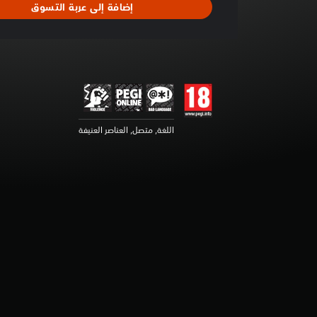
إضافة إلى عربة التسوق
ت
ق
ي
ي
م
ا
ت
اللغة, متصل, العناصر العنيفة