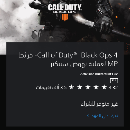
Call of Duty®: Black Ops 4- خرائط 
MP لعملية نهوض سبيكتر
Activision Blizzard Int'l BV
PS4
4.32
م
ت
و
غير متوفر للشراء
س
ط
ا
تعرف على المزيد
ل
ت
ق