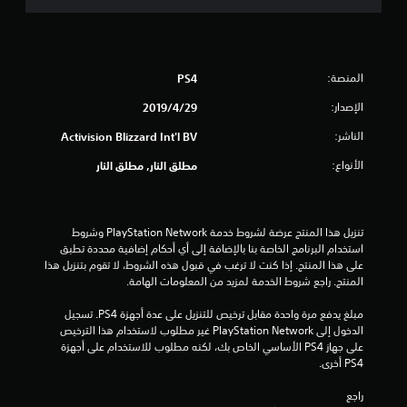
2
ن
ج
المنصة:
PS4
و
الإصدار:
29‏/4‏/2019
م
الناشر:
Activision Blizzard Int'l BV
م
الأنواع:
مطلق النار, مطلق النار
ن
5
تنزيل هذا المنتج عرضة لشروط خدمة PlayStation Network وشروط 
استخدام البرنامج الخاصة بنا بالإضافة إلى أي أحكام إضافية محددة تطبق 
ن
على هذا المنتج. إذا كنت لا ترغب في قبول هذه الشروط، لا تقوم بتنزيل هذا 
المنتج. راجع شروط الخدمة لمزيد من المعلومات الهامة.
ج
مبلغ يدفع مرة واحدة مقابل ترخيص للتنزيل على عدة أجهزة PS4. تسجيل 
الدخول إلى PlayStation Network غير مطلوب لاستخدام هذا الترخيص 
و
على جهاز PS4 الأساسي الخاص بك، لكنه مطلوب للاستخدام على أجهزة 
PS4 أخرى.
م
راجع 
م