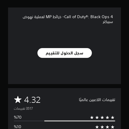
ي
3
Call of Duty®: Black Ops 4- خرائط MP لعملية نهوض
.
سبيكتر
5
أ
ل
ف
م
ن
سجل الدخول للتقييم
ا
ل
ت
ق
ي
ي
م
ا
م
4.32
ت
تقييمات اللاعبين عالميًا
ت
و