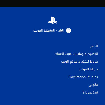
ن
ا
ل
البلد / المنطقة الكويت‏
ت
ق
الدعم
ي
الخصوصية وملفات تعريف الارتباط
ي
شروط استخدام موقع الويب
م
خارطة الموقع
ا
PlayStation Studios
ت
قانوني
نبذة عن SIE‏