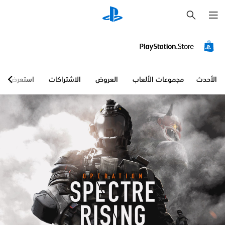
ب
ح
ث
الأحدث
مجموعات الألعاب
العروض
الاشتراكات
استعرض