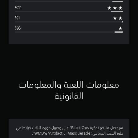
س
ط
ا
ل
ت
ق
ي
ي
معلومات اللعبة والمعلومات
م
القانونية
4
.
3
سيحصل مالكو تذكرة Black Ops* على وصول فوري لثلاث خرائط في
طور اللعب الجماعي: Masquerade' و'Artifact' و'WMD'.