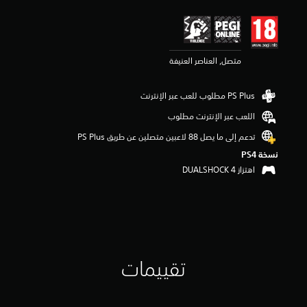
ي
ي
م
4
.
متصل, العناصر العنيفة
3
2
ن
ج
اللعب عبر الإنترنت مطلوب
و
م
تدعم إلى ما يصل 88 لاعبين متصلين عن طريق PS Plus‏
م
نسخة PS4‏
ن
اهتزاز DUALSHOCK 4‏
5
ن
ج
و
م
م
ن
إ
تقييمات
ج
م
ا
ل