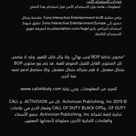
تحذيرات الاستخدام الآمن
 لمعلومات هامة حول الاستخدام الآمن قبل استخدام هذا المنتج.
ن
برامج مكتبة ©Sony Interactive Entertainment Inc. ملخصة بشكل 
إ
حصري إلى Sony Interactive Entertainment Europe. تطبق شروط 
استخدام البرنامج، راجع eu.playstation.com/legal لمعرفة حقوق 
ج
الاستخدام الكاملة.
م
ا
*محتوى تذكرة BOP ليس نهائي، ولا يزال قابل للتغيير، وقد لا يتضمن
كل المحتوى القابل للتنزيل المتوفر للعبة. قد يتم بيع محتوى BOP
ل
بشكل منفصل. لا تقم بشرائه بشكل منفصل، وإلا ستضطر لدفع ثمنه
ي
مرة أخرى.
3
للمزيد من المعلومات, يرجى زيارة www.callofduty.com.
5
© 2019 Activision Publishing, Inc. كل من ACTIVISION، و CALL
OF DUTY، وCALL OF DUTY BLACK OPS وشعار الدرع هي علامات
1
تجارية تابعة لشركة Activision Publishing, Inc. جميع الأسماء
والعلامات التجارية الأخرى مملوكة لأصحابها المعنيين.
7
م