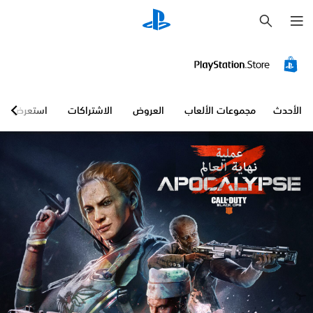
ب
ح
ث
الأحدث
مجموعات الألعاب
العروض
الاشتراكات
استعرض