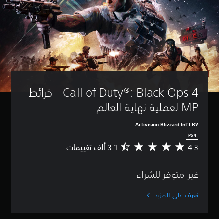
Call of Duty®: Black Ops 4 - خرائط 
MP لعملية نهاية العالم
Activision Blizzard Int'l BV
PS4
4.3
م
ت
و
غير متوفر للشراء
س
ط
ا
تعرف على المزيد
ل
ت
ق