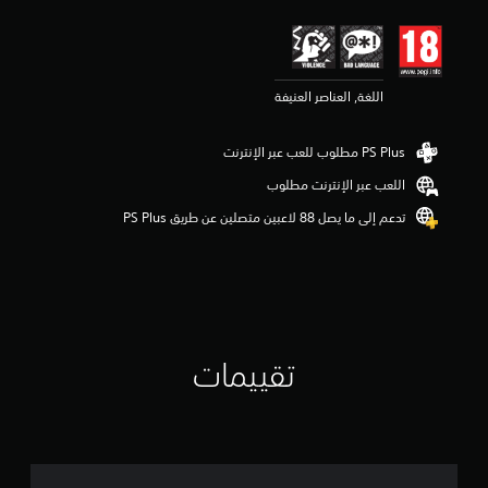
ي
ي
م
4
.
اللغة, العناصر العنيفة
3
ن
ج
و
اللعب عبر الإنترنت مطلوب
م
م
تدعم إلى ما يصل 88 لاعبين متصلين عن طريق PS Plus‏
ن
5
ن
ج
و
م
م
تقييمات
ن
إ
ج
م
ا
ل
ي