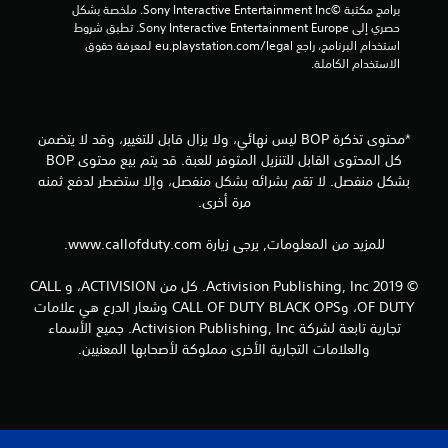
برامج مكتبة ©Sony Interactive Entertainment Inc. ملخصة بشكل 
ج
حصري إلى Sony Interactive Entertainment Europe. تطبق شروط 
استخدام البرنامج، راجع eu.playstation.com/legal لمعرفة حقوق 
م
الاستخدام الكاملة.
ا
ل
*محتوى تذكرة BOP ليس نهائي، ولا يزال قابل للتغيير، وقد لا يتضمن
كل المحتوى القابل للتنزيل المتوفر للعبة. قد يتم بيع محتوى BOP
ي
بشكل منفصل. لا تقم بشرائه بشكل منفصل، وإلا ستضطر لدفع ثمنه
3
مرة أخرى.
1
للمزيد من المعلومات, يرجى زيارة www.callofduty.com.
3
© 2019 Activision Publishing, Inc. كل من ACTIVISION، و CALL
OF DUTY، وCALL OF DUTY BLACK OPS وشعار الدرع هي علامات
8
تجارية تابعة لشركة Activision Publishing, Inc. جميع الأسماء
والعلامات التجارية الأخرى مملوكة لأصحابها المعنيين.
م
ن
ا