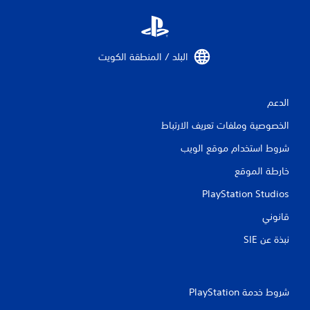
ل
ت
البلد / المنطقة الكويت‏
ق
ي
الدعم
ي
الخصوصية وملفات تعريف الارتباط
م
شروط استخدام موقع الويب
ا
خارطة الموقع
ت
PlayStation Studios
قانوني
نبذة عن SIE‏
شروط خدمة PlayStation‏