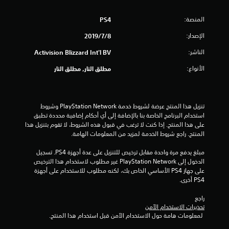
و
المنصة:
PS4
م
الإصدار:
8‏/7‏/2019
م
الناشر:
Activision Blizzard Int'l BV
ن
الأنواع:
مطلق النار, مطلق النار
5
ن
تنزيل هذا المنتج عرضة لشروط خدمة PlayStation Network وشروط 
استخدام البرنامج الخاصة بنا بالإضافة إلى أي أحكام إضافية محددة تطبق 
ج
على هذا المنتج. إذا كنت لا ترغب في قبول هذه الشروط، لا تقوم بتنزيل هذا 
المنتج. راجع شروط الخدمة لمزيد من المعلومات الهامة.
و
مبلغ يدفع مرة واحدة مقابل ترخيص للتنزيل على عدة أجهزة PS4. تسجيل 
الدخول إلى PlayStation Network غير مطلوب لاستخدام هذا الترخيص 
م
على جهاز PS4 الأساسي الخاص بك، لكنه مطلوب للاستخدام على أجهزة 
PS4 أخرى.
م
راجع 
ن
تحذيرات الاستخدام الآمن
 لمعلومات هامة حول الاستخدام الآمن قبل استخدام هذا المنتج.
إ