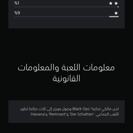
ا
ل
ت
ق
ي
ي
معلومات اللعبة والمعلومات
م
القانونية
4
.
3
لدى مالكي تذكرة* Black Ops وصول فوري إلى ثلاث خرائط لطور
اللعب الجماعي: 'Der Schatten' و'Remnant' و'Havana'.
ن
ج