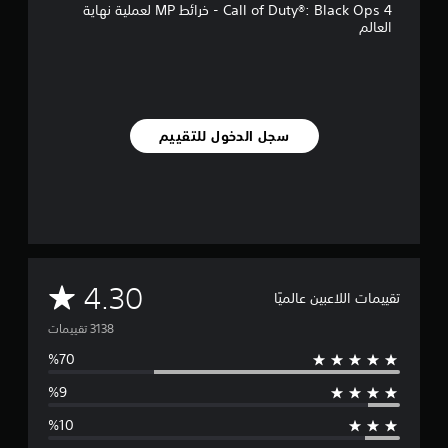
Call of Duty®: Black Ops 4 - خرائط MP لعملية نهاية
العالم
3
.
1
أ
ل
ف
سجل الدخول للتقييم
م
ن
ا
ل
ت
ق
ي
ي
م
م
4.30
تقييمات اللاعبين عالميًا
ا
ت
ت
و
س
ط