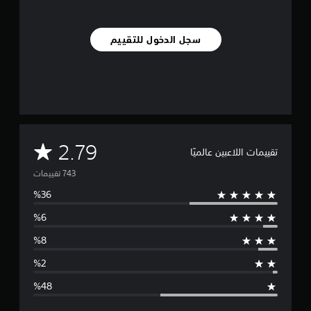
ي
م
ا
سجل الدخول للتقييم
ت
م
2.79
تقييمات اللاعبين عالميًا
ت
و
س
ط
ا
ل