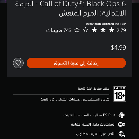
Call of Duty®: Black Ops 6 - الحزمة 
الابتدائية: المرح المنعش
Activision Blizzard Int'l BV
2.79
م
ت
و
$4.99
س
ط
ا
إضافة إلى عربة التسوق
ل
ت
ق
ي
ي
عنف مفرط, لغة خارجة
م
2
تفاعل المستخدمين, عمليات الشراء داخل اللعبة
.
7
9
ن
المشتريات داخل اللعبة اختيارية
ج
و
اللعب عبر الإنترنت مطلوب
م