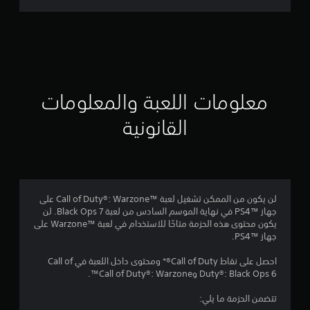
ت
ق
ي
ي
معلومات اللعبة والمعلومات
م
القانونية
2
.
7
لن يكون من الممكن تشغيل لعبة Call of Duty®: Warzone™‎ على
جهاز PS4™‎ في نهاية الموسم السادس من لعبة Black Ops 7. لن
9
يكون محتوى هذه الحزمة متاحًا للاستخدام في لعبة Warzone™‎ على
جهاز PS4™‎.
ن
احصل على نقاط Call of Duty®* ومحتوى داخل اللعبة في Call of
ج
Duty®: Black Ops 6 وCall of Duty®: Warzone™.
و
تتضمن الحزمة ما يلي: