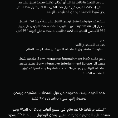
البرنامج الخاصة بنا بالإضافة إلى أي أحكام إضافية محددة تطبق على هذا 
م
المنتج. إذا كنت لا ترغب في قبول هذه الشروط، لا تقم بتنزيل هذا المنتج. 
راجع شروط الخدمة لمزيد من المعلومات الهامة.
ا
مبلغ يدفع مرة واحدة مقابل ترخيص للتنزيل على عدة أجهزة PS4. تسجيل 
ل
الدخول إلى PlayStation غير مطلوب لاستخدام هذا الترخيص على جهاز 
PS4 الأساسي الخاص بك، لكنه مطلوب للاستخدام على أجهزة PS4 أخرى.
ي
راجع 
7
تحذيرات الاستخدام الآمن
 لمعلومات هامة حول الاستخدام الآمن قبل استخدام هذا المنتج.
4
برامج مكتبة ©Sony Interactive Entertainment Inc. ملخصة بشكل 
3
حصري إلى Sony Interactive Entertainment Europe. تطبق شروط 
استخدام البرنامج، راجع eu.playstation.com/legal لمعرفة حقوق 
م
الاستخدام الكاملة.
ن
ا
هذه الحزمة ليست مدعومة من قبل المنصات المشتركة ويمكن
الوصول إليها على PlayStation® فقط.
ل
*استخدام نقاط CP غير متاح في جميع ألعاب Call of Duty® وهو
ت
معتمد على الوظيفية وعرضة للتغيير. يمكن الوصول إلى نقاط CP بمجرد