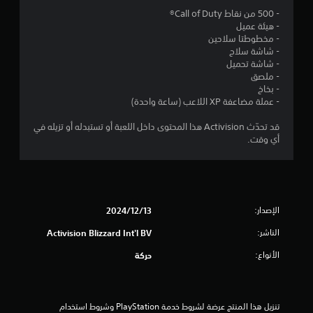
م
- 500 من نقاط Call of Duty®
- هيئة عميل
م
- مخطوطتا سلاحين
- شاشة سلاح
ن
- شاشة تحميل
- ملصق
5
- بخاخ
- عملة مضاعفة XP اللاعب (ساعة واحدة)
ن
قد تحدّث Activision هذا المحتوى داخل اللعبة أو تستبدله أو تزيله في
أي وقت.
ج
و
م
الإصدار:
13‏/12‏/2024
م
الناشر:
Activision Blizzard Int'l BV
ن
الأنواع:
حركة
إ
ج
تنزيل هذا المنتج عرضة لشروط خدمة‫ PlayStation وشروط استخدام 