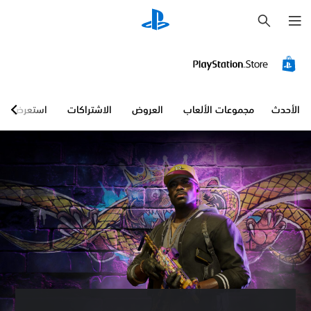
ب
ح
ث
الأحدث
مجموعات الألعاب
العروض
الاشتراكات
استعرض