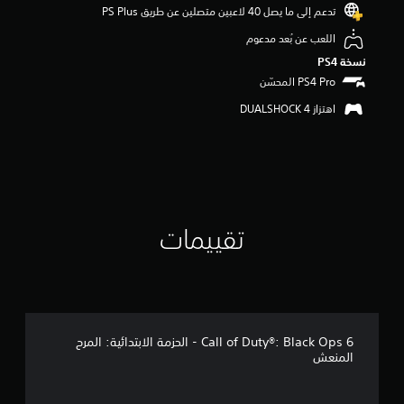
م
تدعم إلى ما يصل 40 لاعبين متصلين عن طريق PS Plus‏
ن
اللعب عن بُعد مدعوم
5
ن
نسخة PS4‏
ج
و
م
اهتزاز DUALSHOCK 4‏
م
ن
إ
ج
م
ا
ل
تقييمات
ي
7
4
3
م
ن
ا
Call of Duty®: Black Ops 6 - الحزمة الابتدائية: المرح
ل
المنعش
ت
ق
ي