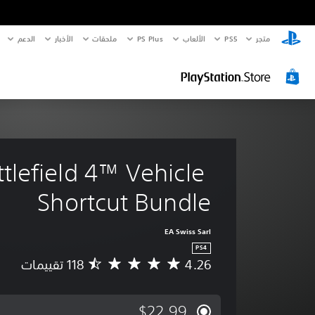
متجر
PS5‏
الألعاب
PS Plus
ملحقات
الأخبار
الدعم
tlefield 4™ Vehicle 
Shortcut Bundle
EA Swiss Sarl
PS4
4.26
م
ت
و
س
$22.99