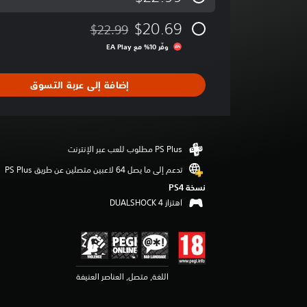
ط
ا
$20.69
$22.99
ل
مخصوم من السعر الأصلي البالغ $22.99‏
ت
وفّر 10% مع EA Play‏
ق
ي
ي
إضافة إلى عربة التسوق
م
4
.
2
6
ن
تدعم إلى ما يصل 64 لاعبين متصلين عن طريق PS Plus‏
ج
و
نسخة PS4‏
م
اهتزاز DUALSHOCK 4‏
م
ن
5
ن
ج
اللغة, متصل, العناصر العنيفة
و
م
م