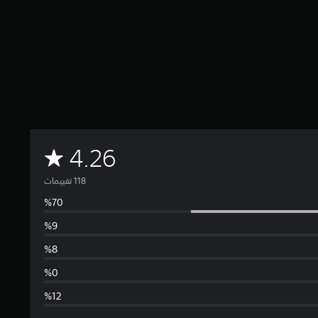
م
4.26
ت
و
س
ط
ا