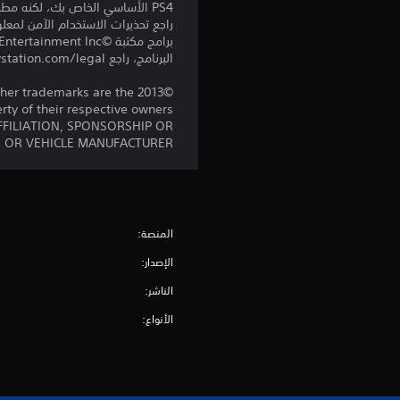
PS4 الأساسي الخاص بك، لكنه مطلوب للاستخدام على أجهزة PS4 أخرى.
راجع تحذيرات الاستخدام الآمن لمعل
البرنامج، راجع eu.playstation.com/legal لمعرفة حقوق الاستخدام الكاملة.
 other trademarks are the
rty of their respective owners.
FFILIATION, SPONSORSHIP OR
OR VEHICLE MANUFACTURER.
المنصة:
الإصدار:
الناشر:
الأنواع: