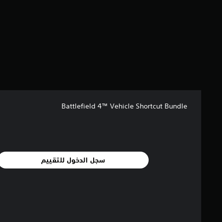
ن
إ
ج
م
ا
ل
ي
1
1
8
م
Battlefield 4™ Vehicle Shortcut Bundle
ن
ا
ل
ت
ق
ي
سجل الدخول للتقييم
ي
م
ا
ت