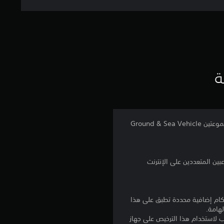
ل
ت
ق
ي
ة
ي
م
تحتوي الحزمة Vehicle Shortcut Bundle على جميع مجموعات Vehicle Unlocks بسعر مخفَّض. تتضمن الحزمة المجموعتين Ground & Sea Vehicle
4
.
2
6
نا بالإضافة إلى أي أحكام إضافية محددة تطبق على هذا
لهامة.
ن
للتنزيل على عدة أجهزة PS4. تسجيل الدخول إلى PlayStation Network غير مطلوب لاستخدام هذا الترخيص على جهاز