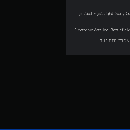
ج
برامج مكتبة ©Sony Computer Entertainment Inc. ملخصة بشكل حصري إلى Sony Computer Entertainment Europe. تطبق شروط استخدام
و
©2013 Electronic Arts Inc. Batt
م
THE DEPICTION
م
ن
5
ن
ج
و
م