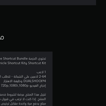
مع
Shortcut Kit وAir Vehicle Shortcut Kit.
1 لاعب
2-64 لاعبين على الشبكة - تتطلب اللعبة الكاملة الحصول على العضوية في PlayStation®Plus للوصول إلى ميزة اللاعبين المتعددين على الإنترنت
DUALSHOCK‎®4 وظيفة الاهتزاز
إخراج الفيديو 720p,1080i,1080p
المنتج. إذا كنت لا ترغب في قبول ه