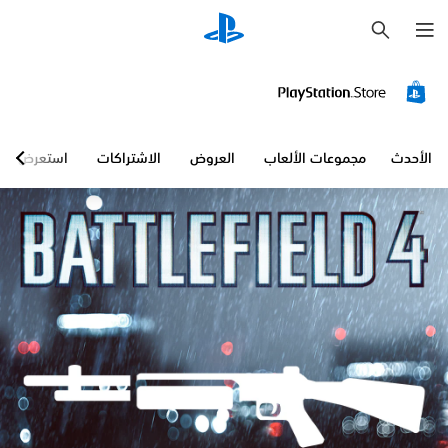
ب
ح
ث
الأحدث
مجموعات الألعاب
العروض
الاشتراكات
استعرض