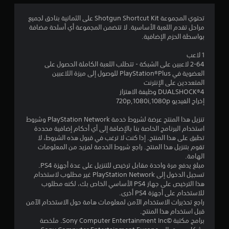
5
تحتوي المجموعة Shotgun Shortcut Kit على الثمانية بنادق لجميع
مراحل تقدم اللعبة الأساسية. لا تتضمن المجموعة أي أسلحة مضافة
6
بواسطة الحزم الإضافية.
ن
1 لاعب
2-64 لاعبين على الشبكة - تتطلب اللعبة الكاملة الحصول على
ج
العضوية في PlayStation®Plus للوصول إلى ميزة اللاعبين
المتعددين على الإنترنت
و
DUALSHOCK‎®4 وظيفة الاهتزاز
إخراج الفيديو 720p,1080i,1080p
م
تنزيل هذا المنتج عرضة لشروط خدمة PlayStation Network وشروط
م
استخدام البرنامج الخاصة بنا بالإضافة إلى أي أحكام إضافية محددة
تطبق على هذا المنتج. إذا كنت لا ترغب في قبول هذه الشروط، لا
ن
تقوم بتنزيل هذا المنتج. راجع شروط الخدمة لمزيد من المعلومات
الهامة.
5
مبلغ يدفع مرة واحدة مقابل ترخيص للتنزيل على عدة أجهزة PS4.
تسجيل الدخول إلى PlayStation Network غير مطلوب لاستخدام
ن
هذا الترخيص على جهاز PS4 الأساسي الخاص بك، لكنه مطلوب
للاستخدام على أجهزة PS4 أخرى.
راجع تحذيرات الاستخدام الآمن لمعلومات هامة حول الاستخدام الآمن
ج
قبل استخدام هذا المنتج.
برامج مكتبة ©Sony Computer Entertainment Inc. ملخصة
و