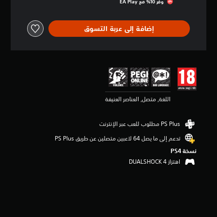
وفّر 10% مع EA Play‏
ق
ي
ي
إضافة إلى عربة التسوق
م
4
.
5
6
ن
ج
و
اللغة, متصل, العناصر العنيفة
م
م
ن
5
ن
تدعم إلى ما يصل 64 لاعبين متصلين عن طريق PS Plus‏
ج
نسخة PS4‏
و
اهتزاز DUALSHOCK 4‏
م
م
ن
إ
ج
م
ا