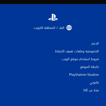
م
ن
ا
البلد / المنطقة الكويت‏
ل
ت
الدعم
ق
الخصوصية وملفات تعريف الارتباط
ي
شروط استخدام موقع الويب
ي
خارطة الموقع
م
PlayStation Studios
قانوني
ا
نبذة عن SIE‏
ت