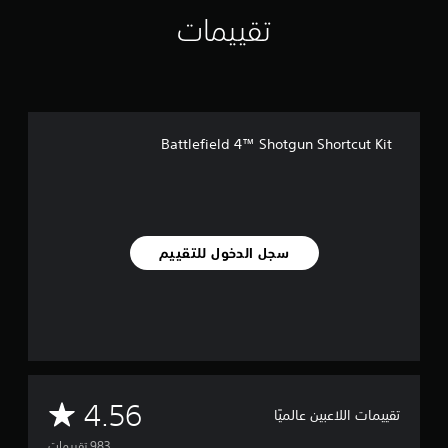
ل
تقييمات
ي
9
8
3
م
ن
ا
Battlefield 4™ Shotgun Shortcut Kit
ل
ت
ق
ي
ي
م
سجل الدخول للتقييم
ا
ت
م
4.56
تقييمات اللاعبين عالميًا