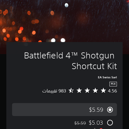
Battlefield 4™ Shotgun 
Shortcut Kit
EA Swiss Sarl
PS4
4.56
م
ت
و
س
$5.59
ط
ا
$5.03
ل
$5.59
مخصوم من السعر الأصلي البالغ $5.59‏
ت