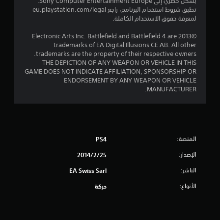
بشكل حصري إلى Sony Computer Entertainment Europe.
تطبق شروط استخدام البرنامج، راجع eu.playstation.com/legal
م
لمعرفة حقوق الاستخدام الكاملة.
م
©2013 Electronic Arts Inc. Battlefield and Battlefield 4 are
trademarks of EA Digital Illusions CE AB. All other
ن
trademarks are the property of their respective owners.
THE DEPICTION OF ANY WEAPON OR VEHICLE IN THIS
إ
GAME DOES NOT INDICATE AFFILIATION, SPONSORSHIP OR
ENDORSEMENT BY ANY WEAPON OR VEHICLE
ج
MANUFACTURER.
م
ا
ل
المنصة:
PS4
الإصدار:
25‏/2‏/2014
ي
الناشر:
EA Swiss Sarl
9
الأنواع:
حركة
8
3