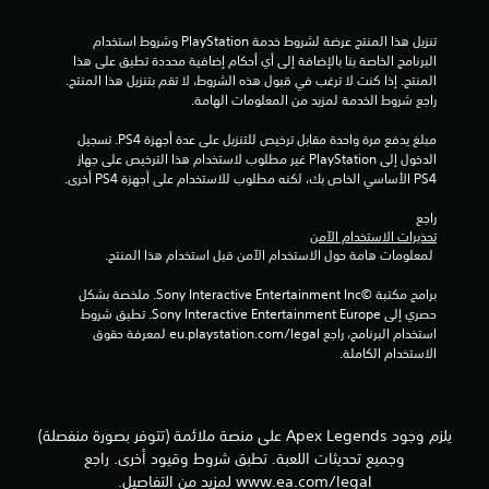
ك
ا
ب
س
تنزيل هذا المنتج عرضة لشروط خدمة‫ PlayStation وشروط استخدام 
ر
ي
البرنامج الخاصة بنا بالإضافة إلى أي أحكام إضافية محددة تطبق على هذا 
.
)
المنتج. إذا كنت لا ترغب في قبول هذه الشروط، لا تقم بتنزيل هذا المنتج. 
راجع شروط الخدمة لمزيد من المعلومات الهامة.
ت
ت
ت
مبلغ يدفع مرة واحدة مقابل ترخيص للتنزيل على عدة أجهزة PS4. تسجيل 
أ
و
الدخول إلى PlayStation غير مطلوب لاستخدام هذا الترخيص على جهاز 
ش
ف
PS4 الأساسي الخاص بك، لكنه مطلوب للاستخدام على أجهزة PS4 أخرى.
ي
ر
ب
ر
راجع 
ع
ا
تحذيرات الاستخدام الآمن
ض
ل
 لمعلومات هامة حول الاستخدام الآمن قبل استخدام هذا المنتج.
ا
ر
ل
س
برامج مكتبة ©Sony Interactive Entertainment Inc. ملخصة بشكل 
خ
حصري إلى Sony Interactive Entertainment Europe. تطبق شروط 
ا
ي
استخدام البرنامج، راجع eu.playstation.com/legal لمعرفة حقوق 
ئ
ا
الاستخدام الكاملة.
ل
ر
ا
ي
ت
م
ل
ك
يلزم وجود Apex Legends على منصة ملائمة (تتوفر بصورة منفصلة)
ع
ن
وجميع تحديثات اللعبة. تطبق شروط وقيود أخرى. راجع
ك
ك
س
www.ea.com/legal لمزيد من التفاصيل.
ت