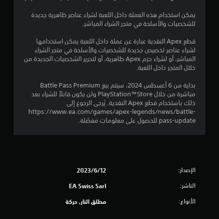
ق
ع
ل
ك
م
يمكن استخدام هذه العملة داخل اللعبة لشراء عناصر ظاهرية جديدة
ي
س
ع
للشخصيات والأسلحة في متجر الشراء المباشر.
ا
ا
ي
ل
ل
قطع Apex النقدية عبارة عن عملة داخل اللعبة يمكن استخدامها
ل
ذ
لشراء عناصر تخصيص جديدة للشخصيات والأسلحة في متجر الشراء
م
ا
ر
المباشر، أو لشراء حزم Apex ظاهرية، أو لتحرير الشخصيات الجديدة من
ع
خلال المتجر داخل اللعبة.
ا
ا
ب
ع
ي
بداية من 6 أغسطس 2024، سيتم بيع Battle Pass Premium
ا
ت
ن
مباشرة من خلال PlayStation™Store ولن يكون قابلاً للشراء بعد
ل
ا
ذلك باستخدام قطع Apex النقدية. يُرجى الرجوع إلى
ق
ل
https://www.ea.com/games/apex-legends/news/battle-
آ
ا
pass-update للحصول على معلومات مفصّلة.
خ
ب
ر
ل
ي
ل
ن
ل
ب
ض
س
الإصدار:
12‏/6‏/2023
ب
ه
الناشر:
ط
EA Swiss Sarl
و
(
ل
الأنواع:
مطلق النار, حركة
ة
أ
أ
س