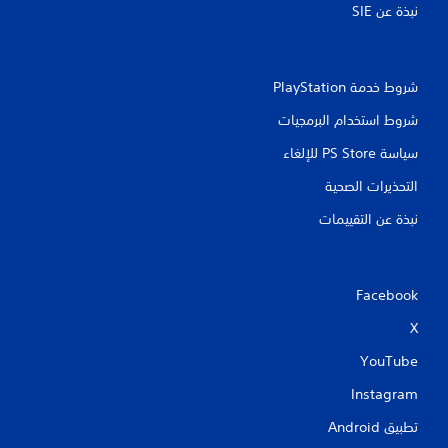
نبذة عن SIE‏
ع
ي
ن
ن
ة
ا
ل
ص
شروط خدمة PlayStation‏
ل
ر
ا
ا
شروط استخدام البرمجيات
ع
ل
ب
ت
سياسة PS Store للإلغاء
ي
ح
ن
التحذيرات الصحية
ك
ا
م
ل
نبذة عن التقييمات
آ
ف
خ
ي
ر
ا
ي
ل
Facebook
ن
ح
ع
X
ر
ل
ك
ى
YouTube
ة
ش
ا
Instagram
ي
ش
م
تطبيق Android‏
ا
ك
ت