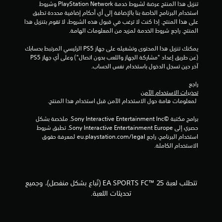
ت
ك
تنزيل هذا المنتج عرضة لشروط خدمة PlayStation Network وشروط 
م
م
استخدام البرنامج الخاصة بنا بالإضافة إلى أي أحكام إضافية محددة تطبق 
ب
ف
ق
على هذا المنتج. إذا كنت لا ترغب في قبول هذه الشروط، لا تقوم بتنزيل هذا 
د
ي
المنتج. راجع شروط الخدمة لمزيد من المعلومات الهامة.
و
ا
ي
ن
ل
يمكنك تنزيل هذا المحتوى وتشغيله على جهاز PS5 الرئيسي المرتبط بحسابك 
ا
ل
(عن طريق إعداد "مشاركة الجهاز واللعب بدون اتصال") وعلى أي جهاز PS5 
ي
ل
ع
آخر حين تسجل الدخول باستخدام نفس الحساب.
ض
ب
م
غ
ة
راجع 
ط
تحذيرات الاستخدام الآمن
ف
ا
ب
 لمعلومات هامة حول الاستخدام الآمن قبل استخدام هذا المنتج.
ي
ا
أ
ت
س
برامج مكتبة ©Sony Interactive Entertainment Inc. ملخصة بشكل 
ي
ت
حصري إلى Sony Interactive Entertainment Europe. تطبق شروط 
و
م
استخدام البرنامج، راجع eu.playstation.com/legal لمعرفة حقوق 
ق
ر
الاستخدام الكاملة.
ت
ا
.
ر
ع
ل
و
تتطلب لعبة EA SPORTS FC™ 25 (تُباع بشكل منفصل)، وجميع
ى
ض
تحديثات اللعبة.
ا
ع
ل
ا
أ
ل