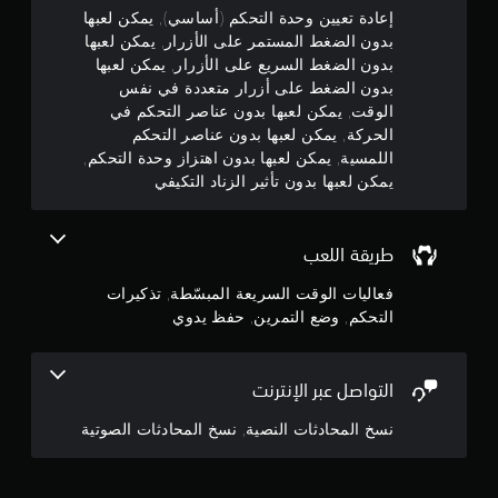
غ
م
إعادة تعيين وحدة التحكم (أساسي), يمكن لعبها
ش
ط
ة
بدون الضغط المستمر على الأزرار, يمكن لعبها
ا
ف
م
بدون الضغط السريع على الأزرار, يمكن لعبها
ل
ي
بدون الضغط على أزرار متعددة في نفس
م
و
ن
الوقت, يمكن لعبها بدون عناصر التحكم في
ق
س
الحركة, يمكن لعبها بدون عناصر التحكم
ت
5
ت
اللمسية, يمكن لعبها بدون اهتزاز وحدة التحكم,
م
م
ح
يمكن لعبها بدون تأثير الزناد التكيفي
ن
ر
د
ع
د
ج
ل
)
ى
طريقة اللعب
.
و
ا
فعاليات الوقت السريعة المبسّطة, تذكيرات
ل
م
ت
التحكم, وضع التمرين, حفظ يدوي
أ
ذ
ز
م
ك
ر
ي
ا
ن
التواصل عبر الإنترنت
ر
ر
ا
إ
نسخ المحادثات النصية, نسخ المحادثات الصوتية
ي
ت
م
ا
ج
ك
ل
ن