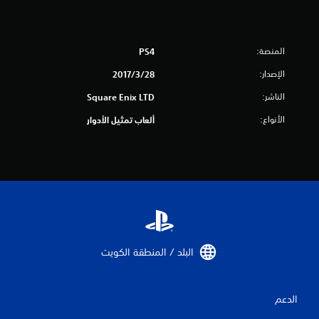
م
ا
المنصة:
PS4
ل
الإصدار:
28‏/3‏/2017
ي
الناشر:
Square Enix LTD
3
الأنواع:
ألعاب تمثيل الأدوار
3
4
1
م
ن
البلد / المنطقة الكويت‏
ا
الدعم
ل