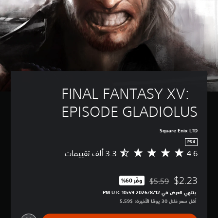
FINAL FANTASY XV:  
EPISODE GLADIOLUS
Square Enix LTD
PS4
4.6
م
ت
و
$2.23
س
$5.59
وفّر 60%‏
مخصوم من السعر الأصلي البالغ $5.59‏
ط
ينتهي العرض في 12‏/8‏/2026 10:59 PM UTC‏
ا
أقل سعر خلال 30 يومًا الأخيرة: $5.59‏
ل
ت