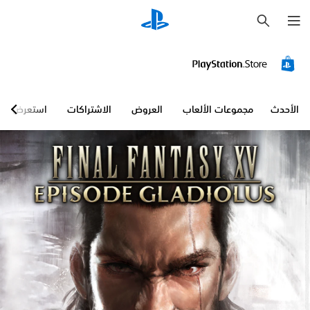
ب
ح
ث
الأحدث
مجموعات الألعاب
العروض
الاشتراكات
استعرض