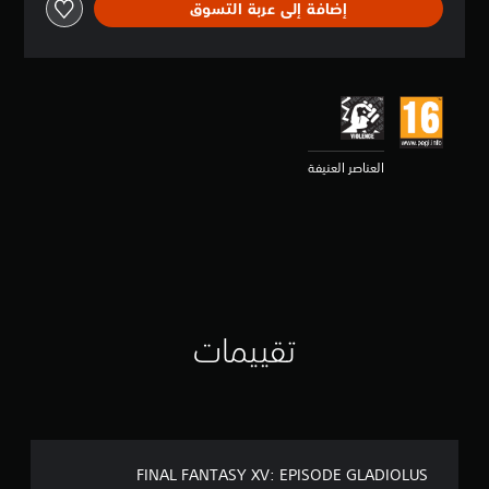
إضافة إلى عربة التسوق
ق
ي
ي
م
4
.
6
ن
العناصر العنيفة
ج
و
م
م
ن
5
ن
ج
و
تقييمات
م
م
ن
إ
ج
م
ا
FINAL FANTASY XV: EPISODE GLADIOLUS
ل