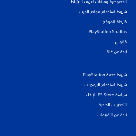
الخصوصية وملفات تعريف الارتباط
ت
شروط استخدام موقع الويب
ق
خارطة الموقع
ي
PlayStation Studios
ي
قانوني
م
نبذة عن SIE‏
ا
ت
شروط خدمة PlayStation‏
شروط استخدام البرمجيات
سياسة PS Store للإلغاء
التحذيرات الصحية
نبذة عن التقييمات