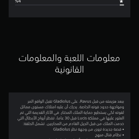
ل
ت
ق
ي
ي
معلومات اللعبة والمعلومات
م
القانونية
4
.
6
ببعد هزيمته من قبل Ravus، على Gladiolus تقبل الواقع المر
ومواجهة حدود قوته الخاصة. يدرك أن عليه امتلاك مستوى مماثل
ن
لقوته لكي يستطيع حماية الملك المختار. في الآثار القديمة التي تم
العثور عليها في مملكة Lucis قبل 30 عاما، تنتظر أرواح الأبطال التي
ج
خدمت الملك من قبل الجيل القادم من المحاربين. تشمل الحلقة:
• قصة جديدة تروى من وجهة نظر Gladiolus
و
• نظام قتال مبهج