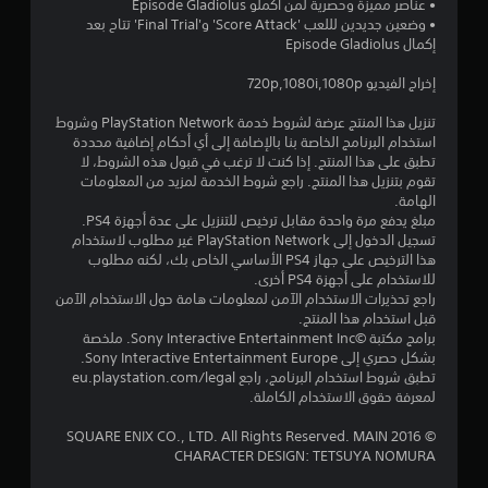
• عناصر مميزة وحصرية لمن أكملو Episode Gladiolus
م
• وضعين جديدين لللعب 'Score Attack' و'Final Trial' تتاح بعد
إكمال Episode Gladiolus
م
إخراج الفيديو 720p,1080i,1080p
ن
تنزيل هذا المنتج عرضة لشروط خدمة PlayStation Network وشروط
5
استخدام البرنامج الخاصة بنا بالإضافة إلى أي أحكام إضافية محددة
تطبق على هذا المنتج. إذا كنت لا ترغب في قبول هذه الشروط، لا
ن
تقوم بتنزيل هذا المنتج. راجع شروط الخدمة لمزيد من المعلومات
الهامة.
ج
مبلغ يدفع مرة واحدة مقابل ترخيص للتنزيل على عدة أجهزة PS4.
تسجيل الدخول إلى PlayStation Network غير مطلوب لاستخدام
هذا الترخيص على جهاز PS4 الأساسي الخاص بك، لكنه مطلوب
و
للاستخدام على أجهزة PS4 أخرى.
راجع تحذيرات الاستخدام الآمن لمعلومات هامة حول الاستخدام الآمن
م
قبل استخدام هذا المنتج.
برامج مكتبة ©Sony Interactive Entertainment Inc. ملخصة
م
بشكل حصري إلى Sony Interactive Entertainment Europe.
تطبق شروط استخدام البرنامج، راجع eu.playstation.com/legal
ن
لمعرفة حقوق الاستخدام الكاملة.
إ
© 2016 SQUARE ENIX CO., LTD. All Rights Reserved. MAIN
CHARACTER DESIGN: TETSUYA NOMURA
ج