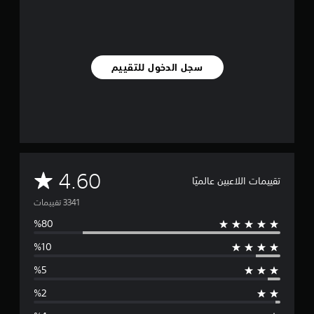
ي
3
.
3
سجل الدخول للتقييم
أ
ل
ف
م
ن
ا
ل
ت
م
ق
4.60
تقييمات اللاعبين عالميًا
ي
ي
ت
م
ا
و
ت
س
ط
ا