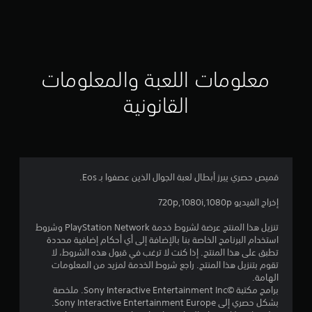
ق
ي
ي
معلومات اللعبة والمعلومات
م
القانونية
4
.
7
قميص حصري يبرز أبطال لعبة الجوال الذين عصفوا بـ Eos.
5
إخراج الفيديو 720p,1080i,1080p
ن
تنزيل هذا المنتج عرضة لشروط خدمة PlayStation Network وشروط
استخدام البرنامج الخاصة بنا بالإضافة إلى أي أحكام إضافية محددة
ج
تطبق على هذا المنتج. إذا كنت لا ترغب في قبول هذه الشروط، لا
تقوم بتنزيل هذا المنتج. راجع شروط الخدمة لمزيد من المعلومات
و
الهامة.
برامج مكتبة ©Sony Interactive Entertainment Inc. ملخصة
م
بشكل حصري إلى Sony Interactive Entertainment Europe.