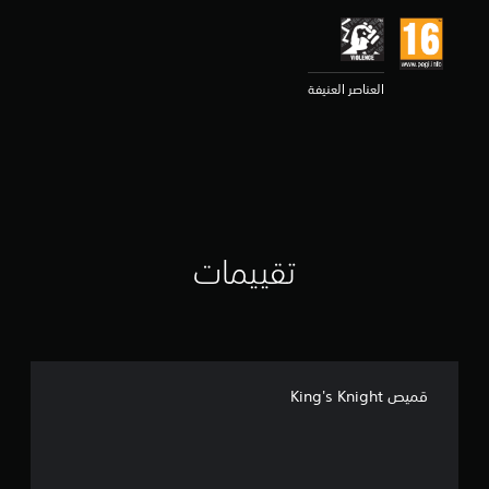
ي
م
4
.
العناصر العنيفة
7
5
ن
ج
و
م
م
ن
5
تقييمات
ن
ج
و
م
م
ن
إ
قميص King's Knight
ج
م
ا
ل
ي