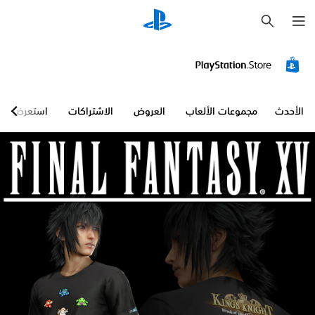
ب
ح
ث
الأحدث
مجموعات الألعاب
العروض
الاشتراكات
استعرض