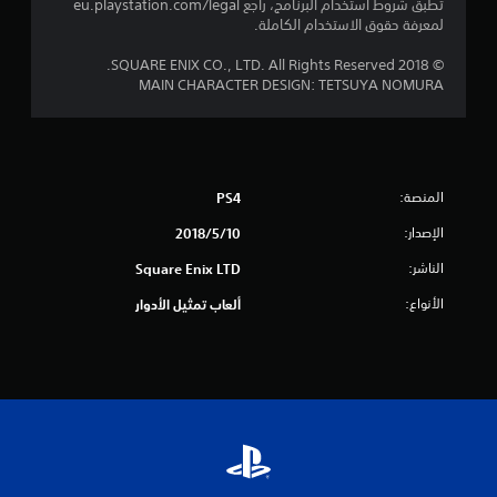
تطبق شروط استخدام البرنامج، راجع eu.playstation.com/legal
م
لمعرفة حقوق الاستخدام الكاملة.
ن
© 2018 SQUARE ENIX CO., LTD. All Rights Reserved.
MAIN CHARACTER DESIGN: TETSUYA NOMURA
5
ن
ج
المنصة:
PS4
و
الإصدار:
10‏/5‏/2018
م
الناشر:
Square Enix LTD
الأنواع:
ألعاب تمثيل الأدوار
م
ن
إ
ج
م