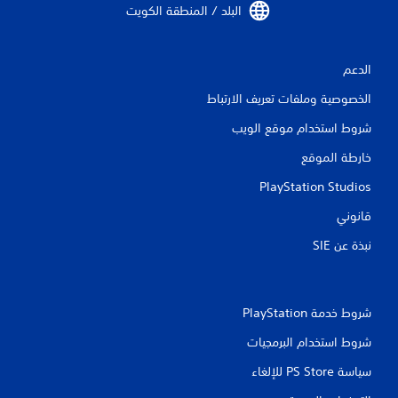
البلد / المنطقة الكويت‏
ا
ل
الدعم
ي
الخصوصية وملفات تعريف الارتباط
1
شروط استخدام موقع الويب
2
خارطة الموقع
9
PlayStation Studios
7
قانوني
م
نبذة عن SIE‏
ن
ا
شروط خدمة PlayStation‏
شروط استخدام البرمجيات
ل
سياسة PS Store للإلغاء
ت