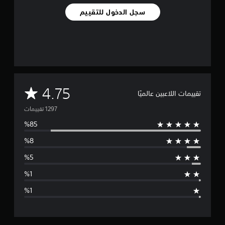
سجل الدخول للتقييم
1
.
2
أ
ل
ف
م
ن
ا
م
4.75
تقييمات اللاعبين عالميًا
ل
ت
ت
ق
ي
و
ي
م
س
ا
ت
ط
ا
ل
ت