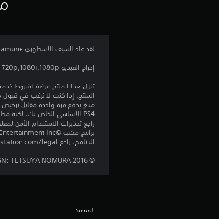
مع
لقد عاد السيف الأسطوري Masamune المصمم خصيصًا لـ FINAL FANTASY XV. أضفه إلى أسلحتك وحطّم أعداءك!
إخراج الفيديو 720p,1080i,1080p
المنتج. إذا كنت لا ترغب في قبول ه
PS4 الأساسي الخاص بك، لكنه مطلوب للاستخدام على أجهزة PS4 أخرى.
راجع تحذيرات الاستخدام الآمن لمعل
البرنامج، راجع eu.playstation.com/legal لمعرفة حقوق الاستخدام الكاملة.
© 2016 SQUARE ENIX CO., LTD. All Rights Reserved. MAIN CHARACTER DESIGN: TETSUYA NOMURA
المنصة: