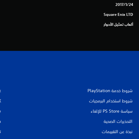
24‏/1‏/2017
Square Enix LTD
ألعاب تمثيل الأدوار
شروط خدمة PlayStation‏
k
شروط استخدام البرمجيات
X
سياسة PS Store للإلغاء
e
التحذيرات الصحية
m
نبذة عن التقييمات
ت