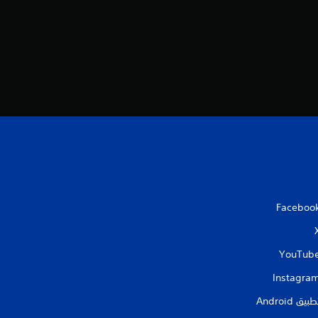
م
ن
5
ن
ج
و
م
Faceboo
م
ن
YouTub
إ
Instagra
طبيق Android‏
ج