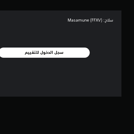
ج
م
ا
ل
سلاح: Masamune (FFXV)‎
ي
1
.
3
سجل الدخول للتقييم
أ
ل
ف
م
ن
ا
ل
ت
ق
ي
ي
م
ا
ت