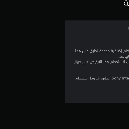
ي
ة
ي
م
4
.
نا بالإضافة إلى أي أحكام إضافية محددة تطبق على هذا
لهامة.
6
للتنزيل على عدة أجهزة PS4. تسجيل الدخول إلى PlayStation Network غير مطلوب لاستخدام هذا الترخيص على جهاز
1
برامج مكتبة ©Sony Interactive Entertainment Inc. ملخصة بشكل حصري إلى Sony Interactive Entertainment Europe. تطبق شروط استخدام
ن
ج
و
م