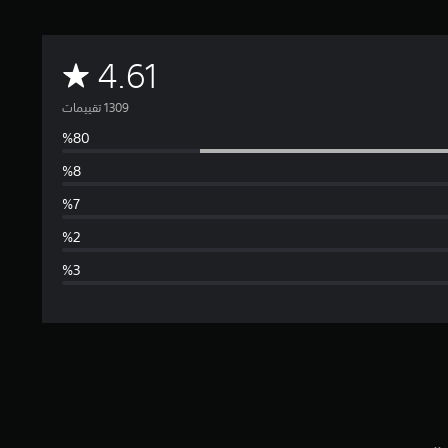
م
4.61
ت
و
س
ط
ا
ل
ت
ق