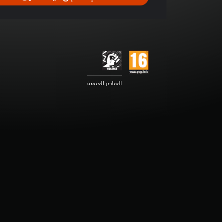
ل
ت
ق
ي
ي
م
4
.
6
العناصر العنيفة
1
ن
ج
و
م
م
ن
5
ن
ج
و
م
م
ن
إ