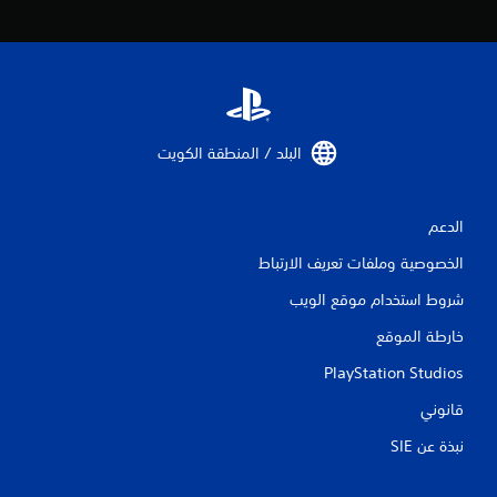
ا
ل
ي
7
البلد / المنطقة الكويت‏
4
7
الدعم
الخصوصية وملفات تعريف الارتباط
م
شروط استخدام موقع الويب
ن
خارطة الموقع
ا
PlayStation Studios
ل
قانوني
ت
نبذة عن SIE‏
ق