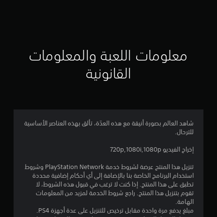
ق
ي
ي
معلومات اللعبة والمعلومات
م
القانونية
4
.
7
شاهد العالم بصورة أنيقة مع هذه العدّة، تألق بهذه العناصر الأساسية
للترحال.
6
إخراج الفيديو 720p,1080i,1080p
ن
تنزيل هذا المنتج عرضة لشروط خدمة PlayStation Network وشروط
ج
استخدام البرنامج الخاصة بنا بالإضافة إلى أي أحكام إضافية محددة
تطبق على هذا المنتج. إذا كنت لا ترغب في قبول هذه الشروط، لا
و
تقوم بتنزيل هذا المنتج. راجع شروط الخدمة لمزيد من المعلومات
الهامة.
م
مبلغ يدفع مرة واحدة مقابل ترخيص للتنزيل على عدة أجهزة PS4.