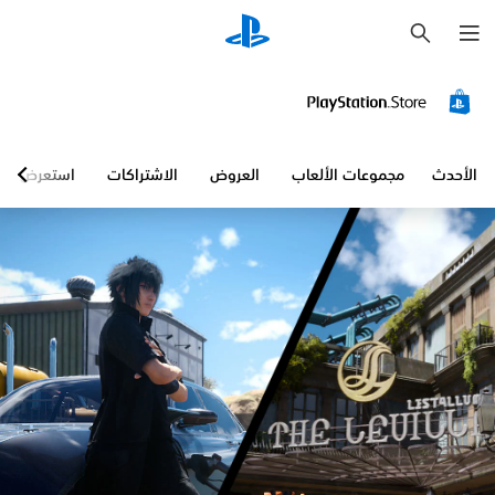
ب
ح
ث
الأحدث
مجموعات الألعاب
العروض
الاشتراكات
استعرض