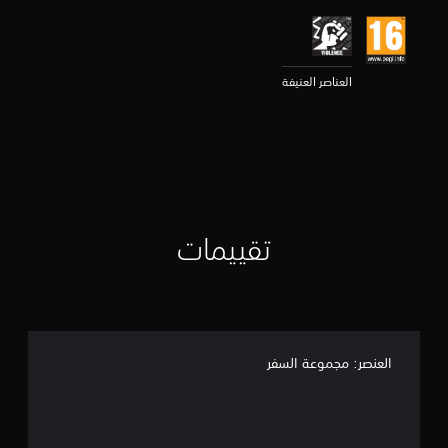
ي
م
4
.
العناصر العنيفة
7
6
ن
ج
و
م
م
ن
5
تقييمات
ن
ج
و
م
م
ن
إ
العنصر: مجموعة السفر
ج
م
ا
ل
ي