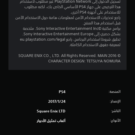
تسجيل الدخول إلى PlayStation Network غير مطلوب لاستخدام
م
هذا الترخيص على جهاز PS4 الأساسي الخاص بك، لكنه مطلوب
للاستخدام على أجهزة PS4 أخرى.
ن
راجع تحذيرات الاستخدام الآمن لمعلومات هامة حول الاستخدام الآمن
قبل استخدام هذا المنتج.
5
برامج مكتبة ©Sony Interactive Entertainment Inc. ملخصة
بشكل حصري إلى Sony Interactive Entertainment Europe.
ن
تطبق شروط استخدام البرنامج، راجع eu.playstation.com/legal
لمعرفة حقوق الاستخدام الكاملة.
ج
© 2016 SQUARE ENIX CO., LTD. All Rights Reserved. MAIN
CHARACTER DESIGN: TETSUYA NOMURA
و
م
م
المنصة:
PS4
ن
الإصدار:
24‏/1‏/2017
إ
الناشر:
Square Enix LTD
ج
الأنواع:
ألعاب تمثيل الأدوار
م