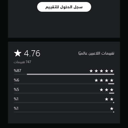
7
سجل الدخول للتقييم
4
7
م
ن
ا
ل
ت
ق
ي
م
4.76
تقييمات اللاعبين عالميًا
ي
م
ت
ا
ت
و
س
ط
ا
ل
ت